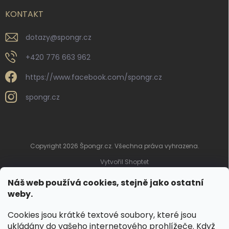
KONTAKT
dotazy
@
spongr.cz
+420 776 663 962
https://www.facebook.com/spongr.cz
spongr.cz
Copyright 2026
Špongr.cz
. Všechna práva vyhrazena.
Vytvořil Shoptet
Náš web používá cookies, stejně jako ostatní
weby.
Cookies jsou krátké textové soubory, které jsou
ukládány do vašeho internetového prohlížeče. Když