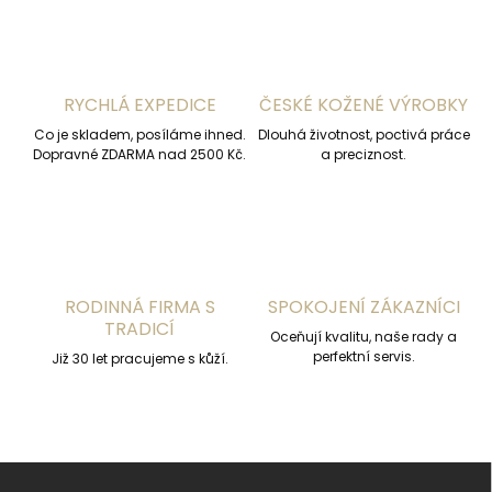
á
d
a
c
í
RYCHLÁ EXPEDICE
ČESKÉ KOŽENÉ VÝROBKY
p
r
Co je skladem, posíláme ihned.
Dlouhá životnost, poctivá práce
v
Dopravné ZDARMA nad 2500 Kč.
a preciznost.
k
y
v
ý
p
i
s
RODINNÁ FIRMA S
SPOKOJENÍ ZÁKAZNÍCI
u
TRADICÍ
Oceňují kvalitu, naše rady a
perfektní servis.
Již 30 let pracujeme s kůží.
Z