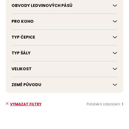
OBVODY LEDVINOVÝCH PÁSŮ
PRO KOHO
TYP ČEPICE
TYP ŠÁLY
VELIKOST
ZEMĚ PŮVODU
Položek k zobrazení:
1
VYMAZAT FILTRY
V
ý
ČESKÁ VÝROBA
p
ZDARMA