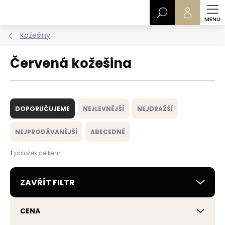
Přejít
Hledat
na
obsah
Kožešiny
Červená kožešina
Ř
a
DOPORUČUJEME
NEJLEVNĚJŠÍ
NEJDRAŽŠÍ
z
e
NEJPRODÁVANĚJŠÍ
ABECEDNĚ
n
í
1
položek celkem
p
r
ZAVŘÍT FILTR
o
d
u
CENA
k