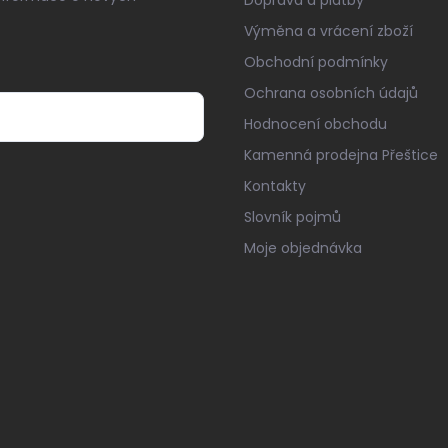
Výměna a vrácení zboží
Obchodní podmínky
Ochrana osobních údajů
Hodnocení obchodu
Kamenná prodejna Přeštice
Kontakty
Slovník pojmů
Moje objednávka