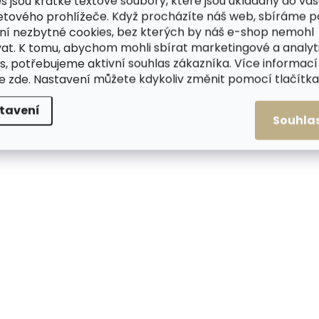
s jsou krátké textové soubory, které jsou ukládány do va
etového prohlížeče. Když procházíte náš web, sbíráme 
ní nezbytné cookies, bez kterých by náš e-shop nemohl
at. K tomu, abychom mohli sbírat marketingové a analyt
s, potřebujeme aktivní souhlas zákazníka. Více informací
te
zde
. Nastavení můžete kdykoliv změnit pomocí tlačítka 
tavení
Souhla