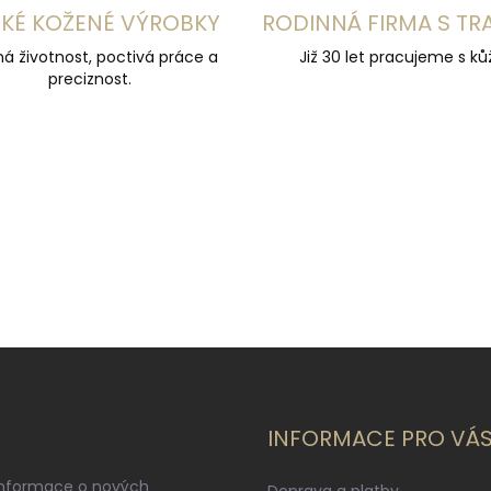
KÉ KOŽENÉ VÝROBKY
RODINNÁ FIRMA S TR
á životnost, poctivá práce a
Již 30 let pracujeme s kůž
preciznost.
INFORMACE PRO VÁ
informace o nových
Doprava a platby