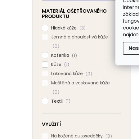
Cookie
intern
MATERIÁL OŠETŘOVANÉHO
základ
PRODUKTU
fungov
cookie
Hladká kůže
3
najde
Jemná a choulostivá kůže
0
Nas
Koženka
1
Kůže
1
Lakovaná kůže
0
Maštěná a voskovaná kůže
0
Textil
1
VYUŽITÍ
Na kožené autosedačky
0