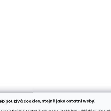
v
k
y
v
ý
p
i
s
u
eb používá cookies, stejně jako ostatní weby.