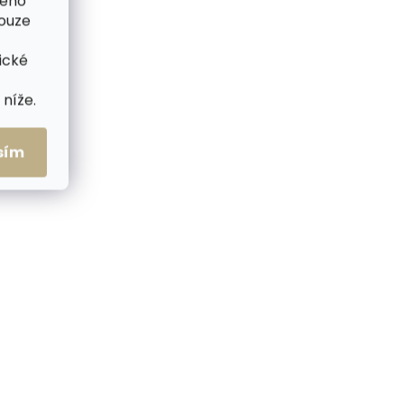
šeho
pouze
ické
níže.
sím