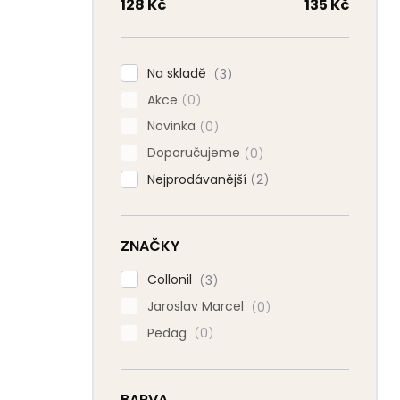
n
128
Kč
135
Kč
n
í
p
Na skladě
3
a
Akce
n
0
e
Novinka
0
l
Doporučujeme
0
Nejprodávanější
2
ZNAČKY
Collonil
3
Jaroslav Marcel
0
Pedag
0
BARVA