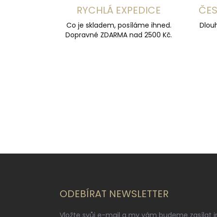
RYCHLÁ EXPEDICE
ČES
Co je skladem, posíláme ihned.
Dlouh
Dopravné ZDARMA nad 2500 Kč.
Z
á
p
a
ODEBÍRAT NEWSLETTER
t
í
Vložte svůj e-mail a my vám budeme zasílat 