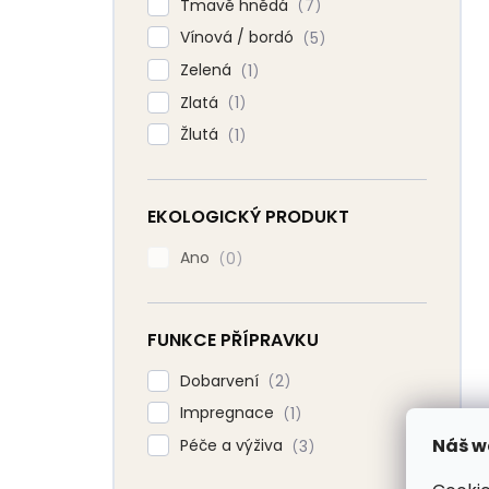
Tmavě hnědá
7
Vínová / bordó
5
Zelená
1
Zlatá
1
Žlutá
1
EKOLOGICKÝ PRODUKT
Ano
0
FUNKCE PŘÍPRAVKU
Dobarvení
2
Impregnace
1
Náš w
Péče a výživa
3