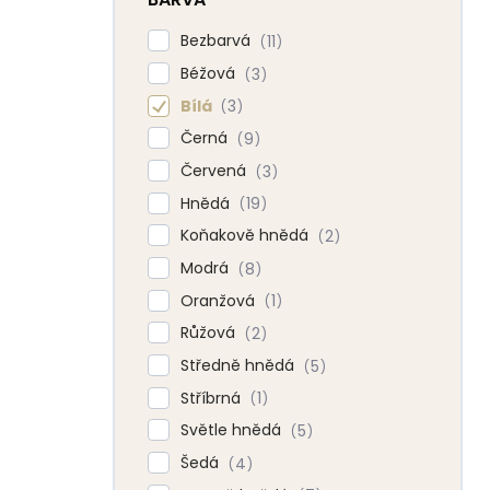
Bezbarvá
11
Béžová
3
Bílá
3
Černá
9
Červená
3
Hnědá
19
Koňakově hnědá
2
Modrá
8
Oranžová
1
Růžová
2
Středně hnědá
5
Stříbrná
1
Světle hnědá
5
Šedá
4