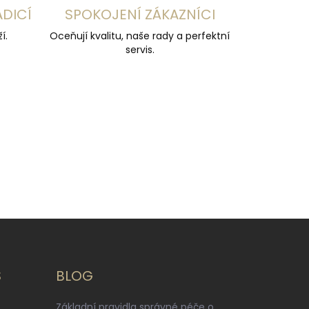
ADICÍ
SPOKOJENÍ ZÁKAZNÍCI
í.
Oceňují kvalitu, naše rady a perfektní
servis.
S
BLOG
Základní pravidla správné péče o