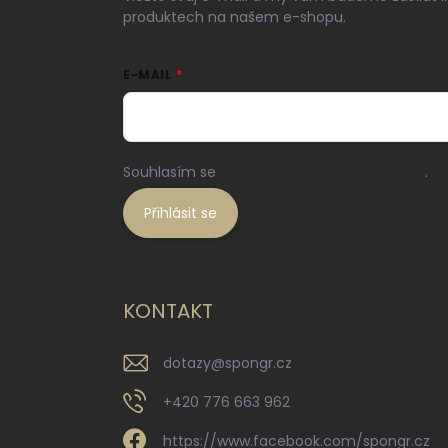
produktech na našem e-shopu.
E-MAIL
Souhlasím se
zpracováním osobních údajů
.
Přihlásit se
KONTAKT
dotazy
@
spongr.cz
+420 776 663 962
https://www.facebook.com/spongr.cz