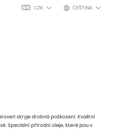
CZK
ČEŠTINA
PRÁZDNÝ KOŠÍK
NÁKUPNÍ
KOŠÍK
VÝPRODEJ %
O NÁS
BLOG
zároveň skryje drobná poškození. Kvalitní
sk. Speciální přírodní oleje, které jsou v