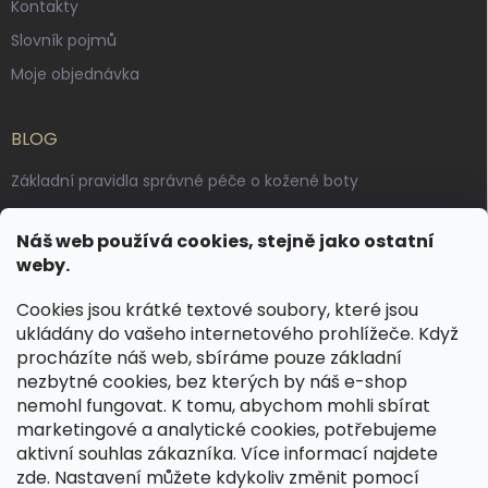
Kontakty
Slovník pojmů
Moje objednávka
BLOG
Základní pravidla správné péče o kožené boty
Jak pečovat o voskované, anilinové a olejované usně
Náš web používá cookies, stejně jako ostatní
Výroba českých kožených opasků: vůně pravé kůže, dotek
weby.
řemesla
Cookies jsou krátké textové soubory, které jsou
ukládány do vašeho internetového prohlížeče. Když
KONTAKT
procházíte náš web, sbíráme pouze základní
nezbytné cookies, bez kterých by náš e-shop
dotazy
@
spongr.cz
nemohl fungovat. K tomu, abychom mohli sbírat
marketingové a analytické cookies, potřebujeme
+420 776 663 962
aktivní souhlas zákazníka. Více informací najdete
https://www.facebook.com/spongr.cz
zde
. Nastavení můžete kdykoliv změnit pomocí