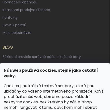
Hodnocení obchodu
Kamenná prodejna Přeštice
Kontakty
Slovník pojmů
Moje objednávka
BLOG
Základní pravidla správné péče o kožené boty
Jak pečovat o voskované, anilinové a olejované usně
Náš web používá cookies, stejně jako ostatní
Výroba českých kožených opasků: vůně pravé kůže, dotek
weby.
řemesla
Cookies jsou krátké textové soubory, které jsou
ukládány do vašeho internetového prohlížeče. Když
KONTAKT
procházíte náš web, sbíráme pouze základní
nezbytné cookies, bez kterých by náš e-shop
dotazy
@
spongr.cz
nemohl fungovat. K tomu, abychom mohli sbírat