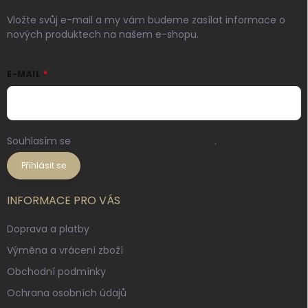
Vložte svůj e-mail a my vám budeme zasílat informace o
nových produktech na našem e-shopu.
E-MAIL
Souhlasím se
zpracováním osobních údajů
.
Přihlásit se
INFORMACE PRO VÁS
Doprava a platby
Výměna a vrácení zboží
Obchodní podmínky
Ochrana osobních údajů