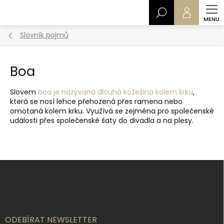
Přejít
Hledat
na
obsah
Slovník pojmů
Boa
Slovem
boa je nazývaná dlouhá kožešina kolem krku
,
která se nosí lehce přehozená přes ramena nebo
omotaná kolem krku. Využívá se zejména pro společenské
události přes společenské šaty do divadla a na plesy.
Z
á
p
a
t
í
ODEBÍRAT NEWSLETTER