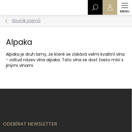
Přejít
Hledat
na
obsah
Slovník pojmů
Alpaka
Alpaka je druh lamy, ze které se získává velmi kvalitní vlna
- odtud název vlna alpaka. Tato vlna se dost často mísí s
jinými vlnami.
Z
á
p
a
t
í
ODEBÍRAT NEWSLETTER