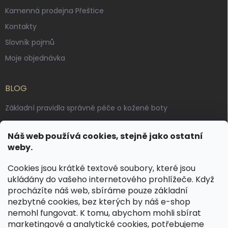
Kamenná prodejna Přeštice
Kontakty
Slovník pojmů
Moje objednávka
BLOG
Základní pravidla správné péče o kožené boty
Jak pečovat o voskované, anilinové a olejované usně
Náš web používá cookies, stejně jako ostatní
Výroba českých kožených opasků: vůně pravé kůže, dotek
weby.
řemesla
Cookies jsou krátké textové soubory, které jsou
ukládány do vašeho internetového prohlížeče. Když
KONTAKT
procházíte náš web, sbíráme pouze základní
nezbytné cookies, bez kterých by náš e-shop
dotazy
@
spongr.cz
nemohl fungovat. K tomu, abychom mohli sbírat
marketingové a analytické cookies, potřebujeme
+420 776 663 962