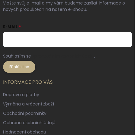
Vložte svůj e-mail a my vám budeme zasílat informace o
nových produktech na našem e-shopu.
E-MAIL
Souhlasím se
zpracováním osobních údajů
.
Přihlásit se
INFORMACE PRO VÁS
Doprava a platby
Výměna a vrácení zboží
Obchodní podmínky
Ochrana osobních údajů
Hodnocení obchodu