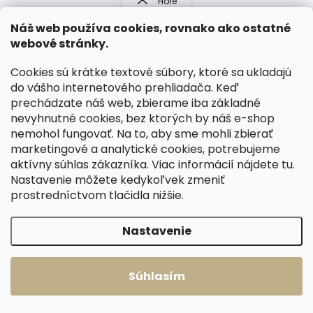
Hore
á
á
d
n
Náš web používa cookies, rovnako ako ostatné
a
k
webové stránky.
c
o
i
e
Cookies sú krátke textové súbory, ktoré sa ukladajú
v
p
do vášho internetového prehliadača. Keď
a
r
prechádzate náš web, zbierame iba základné
n
v
RÝCHLA EXPEDÍCIA
ČESKÉ KOŽENÉ VÝROBKY
nevyhnutné cookies, bez ktorých by náš e-shop
i
k
nemohol fungovať. Na to, aby sme mohli zbierať
e
Čo je skladom, posielame
y
Dlhá životnosť, poctivá práca a
marketingové a analytické cookies, potrebujeme
ihneď. Dopravné ZADARMO nad
precíznosť.
v
96 €.
ý
aktívny súhlas zákazníka. Viac informácií nájdete
tu
.
p
Nastavenie môžete kedykoľvek zmeniť
i
prostredníctvom tlačidla nižšie.
s
u
Nastavenie
RODINNÁ FIRMA S
SPOKOJNÍ ZÁKAZNÍCI
TRADÍCIOU
Súhlasím
Oceňujú kvalitu, naše rady a
perfektný servis.
Už 30 rokov pracujeme s kožou.