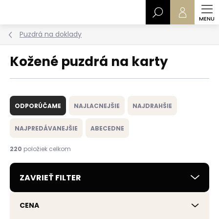
Prejsť
Hľadať
na
obsah
Puzdrá na doklady
Kožené puzdrá na karty
R
a
ODPORÚČAME
NAJLACNEJŠIE
NAJDRAHŠIE
d
e
NAJPREDÁVANEJŠIE
ABECEDNE
n
i
220
položiek celkom
e
p
ZAVRIEŤ FILTER
r
o
d
CENA
u