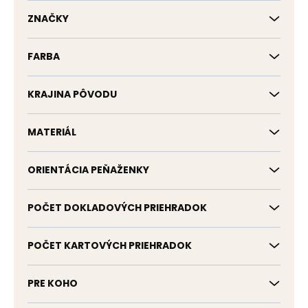
k
t
ZNAČKY
o
v
FARBA
KRAJINA PÔVODU
MATERIÁL
ORIENTÁCIA PEŇAŽENKY
POČET DOKLADOVÝCH PRIEHRADOK
POČET KARTOVÝCH PRIEHRADOK
PRE KOHO