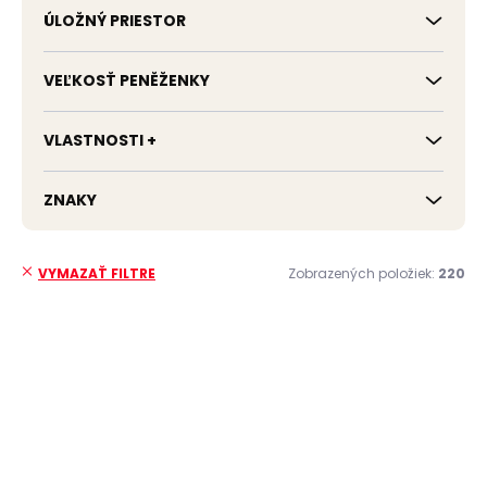
ÚLOŽNÝ PRIESTOR
VEĽKOSŤ PENĚŽENKY
VLASTNOSTI +
ZNAKY
Zobrazených položiek:
220
VYMAZAŤ FILTRE
V
ý
NOVINKA
NOVINKA
p
ZADARMO
ZADARMO
i
s
p
r
o