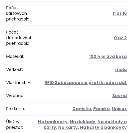
Počet
kartových
11 až 16
priehradok
:
Počet
dokladových
0 až 2
priehradok
:
Materiál
:
100% pravá koža
Veľkosť
:
malá
Vlastnosti +
:
RFID Zabezpečenie proti krádeži dát
Výrobca
:
Secrid
Pre koho
:
Dámske
,
Pánske
,
Unisex
Úložný
Na bankovky
,
Na doklady
,
Na doklady a
priestor
:
karty
,
Na karty
,
Na karty a bankovky