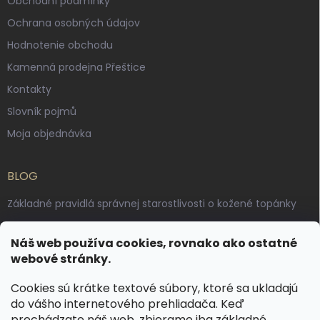
Obchodní podmínky
Ochrana osobných údajov
Hodnotenie obchodu
Kamenná prodejna Přeštice
Kontakty
Slovník pojmů
Moja objednávka
BLOG
Základné pravidlá správnej starostlivosti o kožené topánky
Ako sa starať o voskované, anilínové a olejované kože
Náš web používa cookies, rovnako ako ostatné
Výroba českých kožených opaskov: vôňa pravej kože, dotyk
webové stránky.
remesla
Cookies sú krátke textové súbory, ktoré sa ukladajú
do vášho internetového prehliadača. Keď
KONTAKT
prechádzate náš web, zbierame iba základné