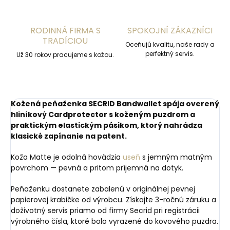
RODINNÁ FIRMA S
SPOKOJNÍ ZÁKAZNÍCI
TRADÍCIOU
Oceňujú kvalitu, naše rady a
perfektný servis.
Už 30 rokov pracujeme s kožou.
Kožená peňaženka SECRID Bandwallet spája overený
hliníkový Cardprotector s koženým puzdrom a
praktickým elastickým pásikom, ktorý nahrádza
klasické zapínanie na patent.
Koža Matte je odolná hovädzia
useň
s jemným matným
povrchom — pevná a pritom príjemná na dotyk.
Peňaženku dostanete zabalenú v originálnej pevnej
papierovej krabičke od výrobcu. Získajte 3-ročnú záruku a
doživotný servis priamo od firmy Secrid pri registrácii
výrobného čísla, ktoré bolo vyrazené do kovového puzdra.