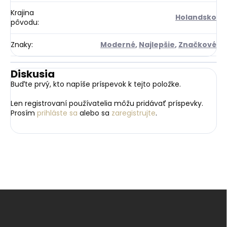
Krajina
Holandsko
pôvodu
:
Znaky
:
Moderné
,
Najlepšie
,
Značkové
Diskusia
Buďte prvý, kto napíše príspevok k tejto položke.
Len registrovaní používatelia môžu pridávať príspevky.
Prosím
prihláste sa
alebo sa
zaregistrujte
.
Z
á
p