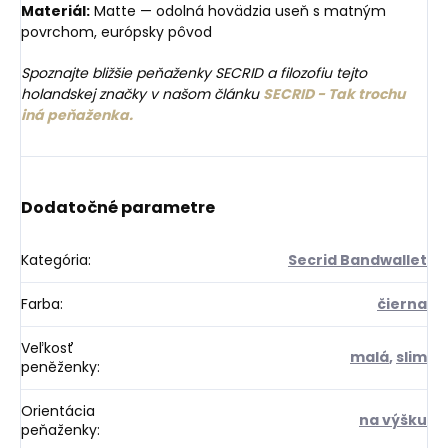
Materiál:
Matte — odolná hovädzia useň s matným
povrchom, európsky pôvod
Spoznajte bližšie peňaženky SECRID a filozofiu tejto
holandskej značky v našom článku
SECRID - Tak trochu
iná peňaženka.
Dodatočné parametre
Kategória
:
Secrid Bandwallet
Farba
:
čierna
Veľkosť
malá
,
slim
peněženky
:
Orientácia
na výšku
peňaženky
: