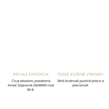
DORUČENIA
−
+
Pridať do košíka
DETAILNÉ INFORMÁCIE
OPÝTAŤ SA
STRÁŽIŤ
RÝCHLA EXPEDÍCIA
ČESKÉ KOŽENÉ VÝROBKY
Čo je skladom, posielame
Dlhá životnosť, poctivá práca a
ihneď. Dopravné ZADARMO nad
precíznosť.
96 €.