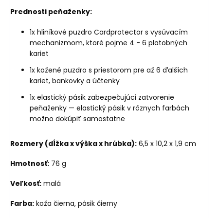
Prednosti peňaženky:
1x hliníkové puzdro Cardprotector s vysúvacím
mechanizmom, ktoré pojme 4 - 6 platobných
kariet
1x kožené puzdro s priestorom pre až 6 ďalších
kariet, bankovky a účtenky
1x elastický pásik zabezpečujúci zatvorenie
peňaženky — elastický pásik v rôznych farbách
možno dokúpiť samostatne
Rozmery (dĺžka x výška x hrúbka):
6,5 x 10,2 x 1,9 cm
Hmotnosť:
76 g
Veľkosť:
malá
Farba:
koža čierna, pásik čierny