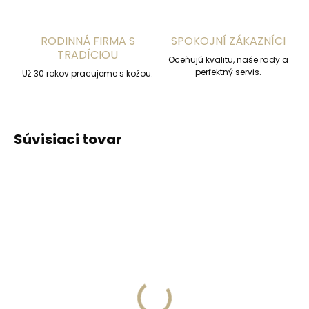
RODINNÁ FIRMA S
SPOKOJNÍ ZÁKAZNÍCI
TRADÍCIOU
Oceňujú kvalitu, naše rady a
perfektný servis.
Už 30 rokov pracujeme s kožou.
Súvisiaci tovar
Skladom, odosielame ihneď
(1 ks)
Skladom, odosielame ihneď
(>2 ks)
Kožená kľúčenka