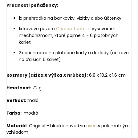
Prednosti peňaženky:
1x priehradka na bankovky, vizitky alebo účtenky
1x kovové puzdro
Cardprotector
s vysúvacím
mechanizmom, ktoré pojme 4 - 6 platobných
kariet
2x priehradka na platobné karty a doklady (celkovo
na ďalších 6 kariet)
Rozmery (dĺžka X výška X hrúbka):
6,8 x 10,2 x 1,6 cm
Hmotnosť:
72 g
Veľkosť:
malá
Farba:
modrá
Materiál:
Original - hladká hovädzia
useň
s polomatným
vzhľadom