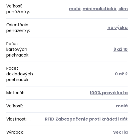
Veľkosť
malá
,
minimalistická
,
slim
peněženky
:
Orientácia
na výšku
peňaženky
:
Počet
kartových
8 až 10
priehradok
:
Počet
dokladových
0 až 2
priehradok
:
Materiál
:
100% pravá koža
Veľkosť
:
malá
Vlastnosti +
:
RFID Zabezpečenie proti krádeži dát
Výrobca
:
Secrid