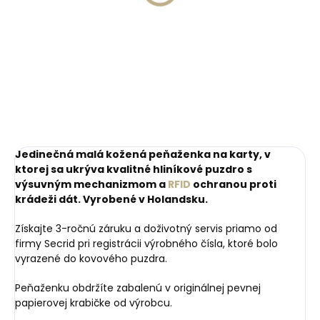
Secrid Coinpocket
Orbitkey 2.0 Espresso
doplnkové puzdro na
Brown tmavohnedá s
mince
kontrastným
€41,20
prešívaním
€10,27
Do košíka
Do košíka
Jedinečná malá kožená peňaženka na karty, v
ktorej sa ukrýva kvalitné hliníkové puzdro s
výsuvným mechanizmom a
RFID
ochranou proti
krádeži dát. Vyrobené v Holandsku.
Získajte 3-ročnú záruku a doživotný servis priamo od
firmy Secrid pri registrácii výrobného čísla, ktoré bolo
vyrazené do kovového puzdra.
Peňaženku obdržíte zabalenú v originálnej pevnej
papierovej krabičke od výrobcu.