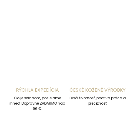
DORUČENIA
−
+
Pridať do košíka
DETAILNÉ INFORMÁCIE
OPÝTAŤ SA
STRÁŽIŤ
RÝCHLA EXPEDÍCIA
ČESKÉ KOŽENÉ VÝROBKY
Čo je skladom, posielame
Dlhá životnosť, poctivá práca a
ihneď. Dopravné ZADARMO nad
precíznosť.
96 €.