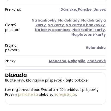
Pre koho
:
Dámske
,
Pánske
,
Unisex
Na bankovky
,
Na doklady
,
Na doklady a
Úložný
karty
,
Na karty
,
Na karty a bankovky
,
priestor
:
Na karty a peniaze
,
Na kreditní karty
,
Na platobné karty
Krajina
Holandsko
pôvodu
:
Znaky
:
Moderné
,
Najlepšie
,
Značkové
Diskusia
Buďte prvý, kto napíše príspevok k tejto položke.
Len registrovaní používatelia môžu pridávať príspevky.
Prosím
prihláste sa
alebo sa
zaregistrujte
.