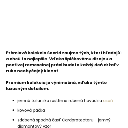
mince
Miniwallet Matte
Black-Red čierna s
€10,27
€72,14
červeným prešívaním
Do košíka
Do košíka
Prémiová kolekcia Secrid zaujme tých, ktorí hľadajú
a chcú to najlepšie. Vďaka špičkovému dizajnu a
poctivej remeselnej práci budete každý deň držať v
ruke neobyčajný klenot.
Premium kolekcia je výnimočná, vďaka týmto
luxusným detailom:
jemná talianska rastlinne robená hovädzia
useň
kovová páčka
zdobená spodná časť Cardprotectoru - jemný
diamantový vzor