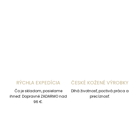
−
+
Pridať do košíka
DETAILNÉ INFORMÁCIE
OPÝTAŤ SA
STRÁŽIŤ
RÝCHLA EXPEDÍCIA
ČESKÉ KOŽENÉ VÝROBKY
Čo je skladom, posielame
Dlhá životnosť, poctivá práca a
ihneď. Dopravné ZADARMO nad
precíznosť.
96 €.