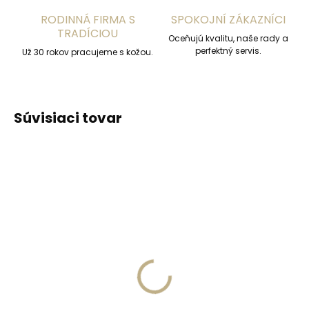
RODINNÁ FIRMA S
SPOKOJNÍ ZÁKAZNÍCI
TRADÍCIOU
Oceňujú kvalitu, naše rady a
perfektný servis.
Už 30 rokov pracujeme s kožou.
Súvisiaci tovar
ZADARM
Skladom, odosielame ihneď
Skladom, odosielame ihneď
(>2 ks)
(>2 ks)
Secrid Coinpocket
Kožené puzdro na
doplnkové puzdro na
karty SECRID