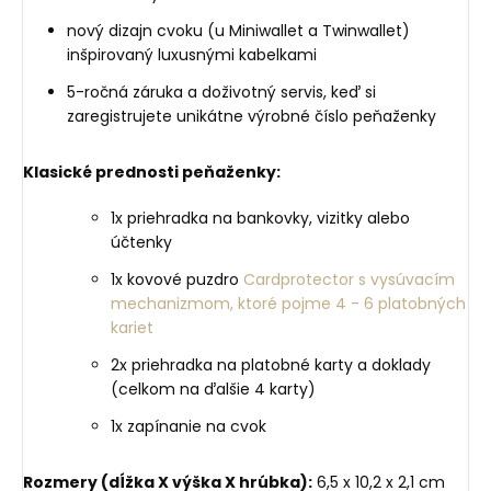
nový dizajn cvoku (u Miniwallet a Twinwallet)
inšpirovaný luxusnými kabelkami
5-ročná záruka a doživotný servis, keď si
zaregistrujete unikátne výrobné číslo peňaženky
Klasické prednosti peňaženky:
1x priehradka na bankovky, vizitky alebo
účtenky
1x kovové puzdro
Cardprotector s vysúvacím
mechanizmom, ktoré pojme 4 - 6 platobných
kariet
2x priehradka na platobné karty a doklady
(celkom na ďalšie 4 karty)
1x zapínanie na cvok
Rozmery (dĺžka X výška X hrúbka):
6,5 x 10,2 x 2,1 cm