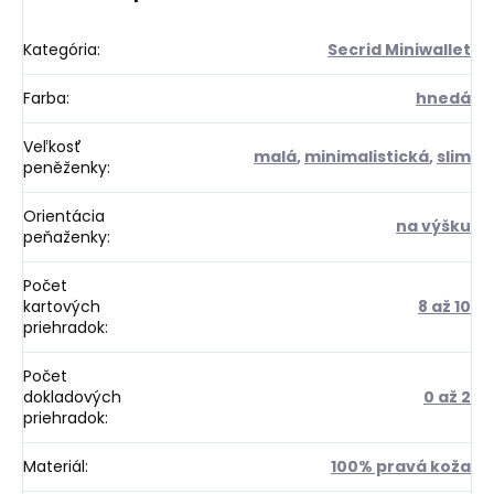
Kategória
:
Secrid Miniwallet
Farba
:
hnedá
Veľkosť
malá
,
minimalistická
,
slim
peněženky
:
Orientácia
na výšku
peňaženky
:
Počet
kartových
8 až 10
priehradok
:
Počet
dokladových
0 až 2
priehradok
:
Materiál
:
100% pravá koža