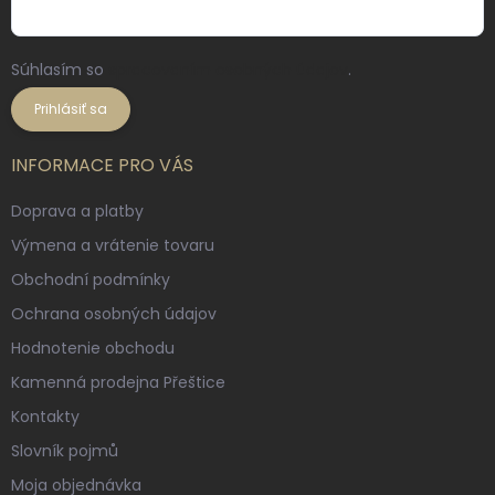
Súhlasím so
spracovaním osobných údajov
.
Prihlásiť sa
INFORMACE PRO VÁS
Doprava a platby
Výmena a vrátenie tovaru
Obchodní podmínky
Ochrana osobných údajov
Hodnotenie obchodu
Kamenná prodejna Přeštice
Kontakty
Slovník pojmů
Moja objednávka