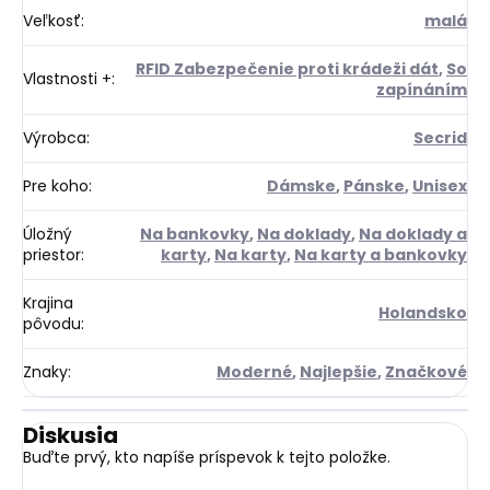
Veľkosť
:
malá
RFID Zabezpečenie proti krádeži dát
,
So
Vlastnosti +
:
zapínáním
Výrobca
:
Secrid
Pre koho
:
Dámske
,
Pánske
,
Unisex
Úložný
Na bankovky
,
Na doklady
,
Na doklady a
priestor
:
karty
,
Na karty
,
Na karty a bankovky
Krajina
Holandsko
pôvodu
:
Znaky
:
Moderné
,
Najlepšie
,
Značkové
Diskusia
Buďte prvý, kto napíše príspevok k tejto položke.