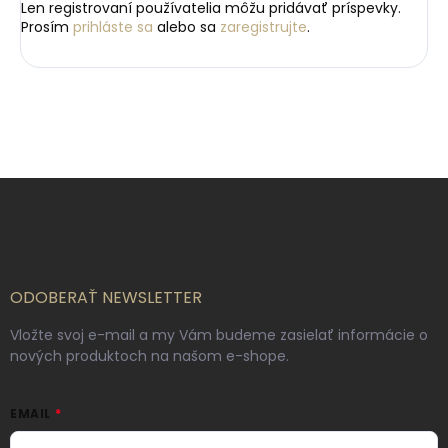
Len registrovaní používatelia môžu pridávať príspevky.
Prosím
prihláste sa
alebo sa
zaregistrujte
.
Z
á
p
ä
t
i
ODOBERAŤ NEWSLETTER
e
Vložte svoj e-mail a my Vám budeme zasielať informácie o
nových produktoch na našom e-shope.
EMAIL