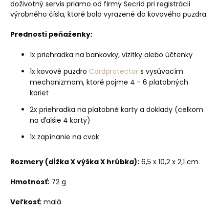
doživotný servis priamo od firmy Secrid pri registrácii
výrobného čísla, ktoré bolo vyrazené do kovového puzdra.
Prednosti peňaženky:
1x priehradka na bankovky, vizitky alebo účtenky
1x kovové puzdro
Cardprotector
s vysúvacím
mechanizmom, ktoré pojme 4 - 6 platobných
kariet
2x priehradka na platobné karty a doklady (celkom
na ďalšie 4 karty)
1x zapínanie na cvok
Rozmery (dĺžka X výška X hrúbka):
6,5 x 10,2 x 2,1 cm
Hmotnosť:
72 g
Veľkosť:
malá