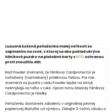
svetloružová
mince
€24,71
€10,27
Do košíka
Do košíka
Luxusná kožená peňaženka malej veľkosti so
zapínaním na cvok, v ktorej sa ako poklad ukrýva
hliníkové puzdro na platobné karty s
RFID
ochranou
proti zneužitiu dát.
Rad Powder znamená, že hliníkový Cardprotector je
nafarbený (nastriekaný) práškovou farbou. Pre nás
znamená sú puzdrá z radu Powder lepšie na dotyk,
nešmýkajú sa toľko v ruke. Oproti tomu klasický hliníkový
Cardprotector je hladký.
Peňaženku dostanete zabalenú v originálnej pevnej
papierovej škatuľke od výrobcu. Získajte 3-ročnú záruku a