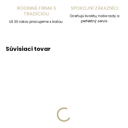
RODINNÁ FIRMA S
SPOKOJNÍ ZÁKAZNÍCI
TRADÍCIOU
Oceňujú kvalitu, naše rady a
perfektný servis.
Už 30 rokov pracujeme s kožou.
Súvisiaci tovar
Skladom, odosielame ihneď
(2 ks)
Skladom, odosielame ihneď
(>2 ks)
Kľúčenka Orbitkey 2.0
Secrid Coinpocket
Active Dusty Pink
doplnkové puzdro na