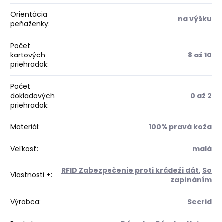
Orientácia
na výšku
peňaženky
:
Počet
kartových
8 až 10
priehradok
:
Počet
dokladových
0 až 2
priehradok
:
Materiál
:
100% pravá koža
Veľkosť
:
malá
RFID Zabezpečenie proti krádeži dát
,
So
Vlastnosti +
:
zapínáním
Výrobca
:
Secrid