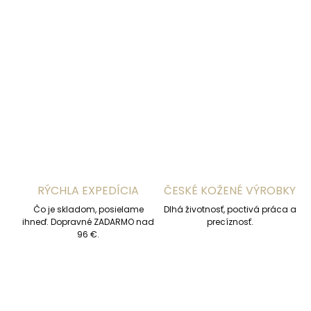
−
+
Pridať do košíka
DETAILNÉ INFORMÁCIE
OPÝTAŤ SA
STRÁŽIŤ
RÝCHLA EXPEDÍCIA
ČESKÉ KOŽENÉ VÝROBKY
Čo je skladom, posielame
Dlhá životnosť, poctivá práca a
ihneď. Dopravné ZADARMO nad
precíznosť.
96 €.