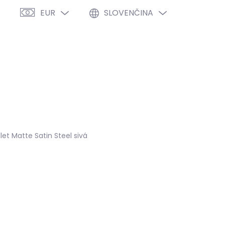
EUR
SLOVENČINA
PRÁZDNY KOŠÍK
NÁKUPNÝ
KOŠÍK
VÝPREDAJ %
O NÁS
BLOG
et Matte Satin Steel sivá
027
MOŽNOSTI DORUČENIA