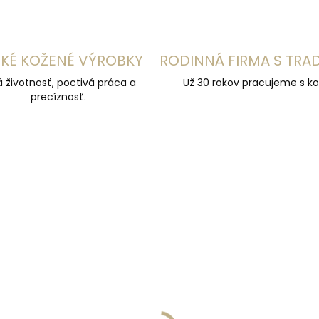
KÉ KOŽENÉ VÝROBKY
RODINNÁ FIRMA S TRA
á životnosť, poctivá práca a
Už 30 rokov pracujeme s ko
precíznosť.
NAJPREDÁVANEJŠIE