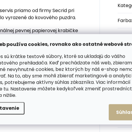
Kateg
servis priamo od firmy Secrid pri
bolo vyrazené do kovového puzdra.
Farba
nálnej pevnej papierovej krabičke
Veľko
eb používa cookies, rovnako ako ostatné webové str
Orien
s sú krátke textové súbory, ktoré sa ukladajú do vášho
peňaž
etového prehliadača. Keď prechádzate náš web, zbieram
itky alebo účtenky
né nevyhnutné cookies, bez ktorých by náš e-shop nem
or
s vysúvacím mechanizmom,
ať. Na to, aby sme mohli zbierať marketingové a analyti
Počet
s, potrebujeme aktívny súhlas zákazníka. Viac informácií
kariet
prieh
te
tu
. Nastavenie môžete kedykoľvek zmeniť prostrední
y a doklady (celkovo na ďalších 6
a nižšie.
Počet
prieh
tavenie
Súhla
):
6,8 x 10,2 x 1,6 cm
Materi