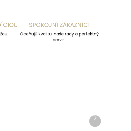
DÍCIOU
SPOKOJNÍ ZÁKAZNÍCI
žou.
Oceňujú kvalitu, naše rady a perfektný
servis.
VÝPREDAJ
ZADARMO
Ďalší
produkt