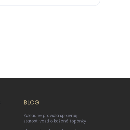
S
BLOG
Základné pravidlá správnej
starostlivosti o kožené topánky