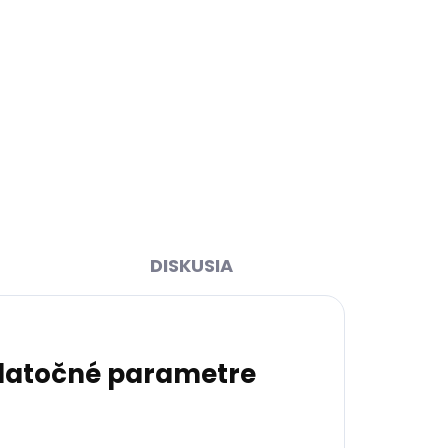
k nám
Skladom, odosielame ihneď
(1 ks)
00
Kožená taška na malý 13''
notebook Hexagona 464409
koňakovo hnedá
€123,32
Do košíka
DISKUSIA
atočné parametre