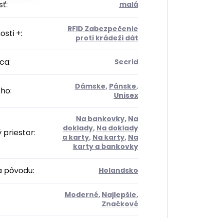
sť
:
malá
RFID Zabezpečenie
osti +
:
proti krádeži dát
ca
:
Secrid
Dámske
,
Pánske
,
oho
:
Unisex
Na bankovky
,
Na
doklady
,
Na doklady
 priestor
:
a karty
,
Na karty
,
Na
karty a bankovky
na pôvodu
:
Holandsko
Moderné
,
Najlepšie
,
:
Značkové