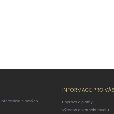
INFORMACE PRO VÁ
 informácie o nových
Doprava a platby
Výmena a vrátenie tovaru