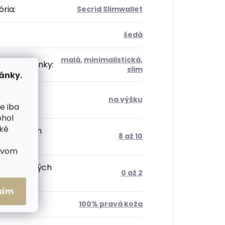
ória
:
Secrid Slimwallet
:
šedá
malá
,
minimalistická
,
sť peněženky
:
slim
ánky.
tácia
na výšku
enky
:
e iba
ohol
cké
 kartových
8 až 10
radok
:
ctvom
 dokladových
0 až 2
radok
:
sím
ál
:
100% pravá koža