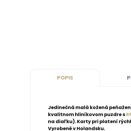
Skladom, odosielame ihneď
(>2 ks)
Secrid Coinpocket
Kože
doplnkové puzdro na mince
2.0 
Blac
€10,27
pre
€41
Do košíka
Do 
POPIS
P
Jedinečná malá kožená peňaženka
kvalitnom hliníkovom puzdre s
R
na diaľku). Karty pri platení rý
Vyrobené v Holandsku.