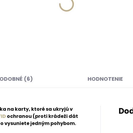
Na ceste 
Skladom, odosielame ihneď
Collonil Créme de Luxe 1
(1 ks)
ml luxusný krém na kožu
ná kľúčenka Orbitkey
BEZFAREBNÝ
Crazy Horse Obsidian
€10,52
k – čierna s červeným
šívaním
,20
Do košíka
košíka
ODOBNÉ (6)
HODNOTENIE
 na karty, ktoré sa ukryjú v
Dod
FID
ochranou (proti krádeži dát
chlo vysuniete jedným pohybom.