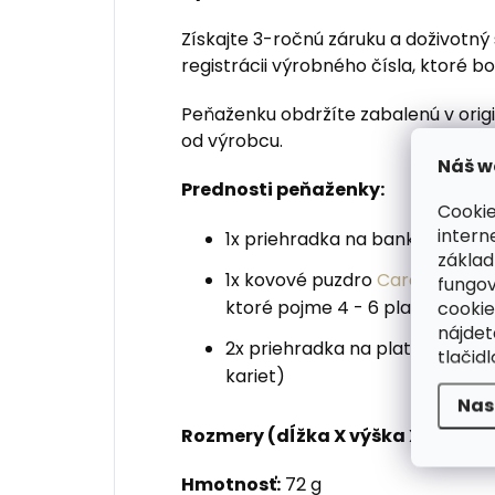
Získajte 3-ročnú záruku a doživotný 
registrácii výrobného čísla, ktoré 
Peňaženku obdržíte zabalenú v origi
od výrobcu.
Náš w
Prednosti peňaženky:
Cookie
intern
1x priehradka na bankovky, viz
základ
1x kovové puzdro
Cardprotect
fungov
cookie
ktoré pojme 4 - 6 platobných 
nájde
2x priehradka na platobné kart
tlačidl
kariet)
Nas
Rozmery (dĺžka X výška X hrúbka
Hmotnosť:
72 g