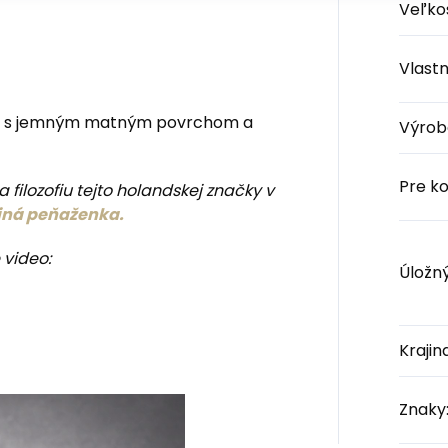
Veľko
Vlastn
s jemným matným povrchom a
Výrob
Pre k
 filozofiu tejto holandskej značky v
 iná peňaženka.
 video:
Úložný
Kraji
Znaky