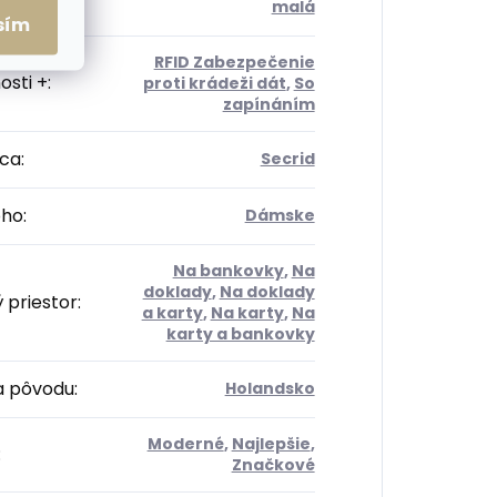
sť
:
malá
sím
RFID Zabezpečenie
osti +
:
proti krádeži dát
,
So
zapínáním
ca
:
Secrid
oho
:
Dámske
Na bankovky
,
Na
doklady
,
Na doklady
 priestor
:
a karty
,
Na karty
,
Na
karty a bankovky
na pôvodu
:
Holandsko
Moderné
,
Najlepšie
,
:
Značkové