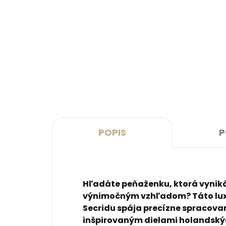
Skladom, odosielame ihneď
(>2 ks)
Secrid Coinpocket
Kože
doplnkové puzdro na mince
2.0 
deta
€10,27
€41
Do košíka
Do 
POPIS
P
Hľadáte peňaženku, ktorá vyniká 
výnimočným vzhľadom? Táto lux
Secridu spája precízne spracova
inšpirovaným dielami holandskýc