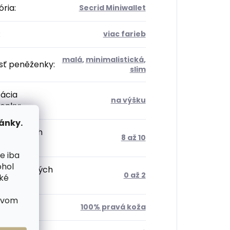
ória
:
Secrid Miniwallet
:
viac farieb
malá
,
minimalistická
,
sť peněženky
:
slim
tácia
na výšku
enky
:
ánky.
 kartových
8 až 10
radok
:
e iba
ohol
 dokladových
0 až 2
cké
radok
:
ctvom
ál
:
100% pravá koža