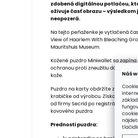
zdobená digitálnou potlačou, k
oživuje časť obrazu – výsledkom j
neopozerá.
Na tejto peňaženke je vytlačená ča
View of Haarlem With Bleaching Grou
Mauritshuis Museum.
Kožené puzdro Miniwallet sa zapína
ochranou proti zneužitiu dát. Vyrobe
Náš w
kože.
Cookie
Puzdro na karty obdržíte zabalené v
intern
krabičke od výrobcu. Získajte 3-roč
základ
od firmy Secrid po registrácii výrob
fungov
kovového puzdra.
cookie
nájde
Prednosti puzdra:
tlačidl