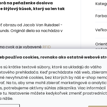
torá na peňaženke doslova
Kateg
e štýlový kúsok, ktorý sa len tak
Farba
sť obrazu od Jacob Van Ruisdael -
Veľko
nds. Originál diela sa nachádza v
Orien
 na cvok a je vybavené
RFID
peňaž
né v Holandsku z talianskej teľacej
eb používa cookies, rovnako ako ostatné webové str
Počet
s sú krátke textové súbory, ktoré sa ukladajú do vášho
prieh
 originálnej pevnej papierovej
etového prehliadača. Keď prechádzate náš web, zbieram
nú záruku a doživotný servis priamo
né nevyhnutné cookies, bez ktorých by náš e-shop nem
Počet
ného čísla, ktoré je vyrazené do
ať. Na to, aby sme mohli zbierať marketingové a analyti
prieh
s, potrebujeme aktívny súhlas zákazníka. Viac informácií
te
tu
. Nastavenie môžete kedykoľvek zmeniť prostrední
Materi
a nižšie.