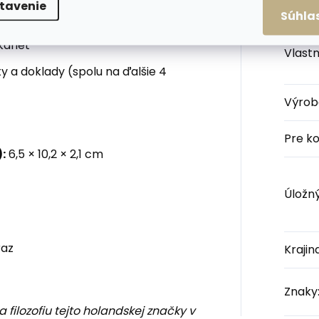
itky alebo účtenky
Veľko
tavenie
Súhla
or
s vysúvacím mechanizmom,
kariet
Vlastn
y a doklady (spolu na ďalšie 4
Výrob
Pre k
:
6,5 × 10,2 × 2,1 cm
Úložný
raz
Kraji
Znaky
 filozofiu tejto holandskej značky v