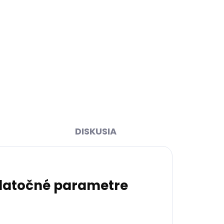
Skladom, odosielame ihneď
ihneď
(1 ks)
(2 ks)
Pánska kožená crossbody
z
taška Sendi Design 1106
hnedá
€69,71
Do košíka
DISKUSIA
atočné parametre