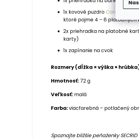
1x priehradka na bankovky, viz
Nas
1x kovové puzdro
Cardprotect
ktoré pojme 4 – 6 platobných 
2x priehradka na platobné kart
karty)
1x zapínanie na cvok
Rozmery (dĺžka × výška × hrúbka)
Hmotnosť:
72 g
Veľkosť:
malá
Farba:
viacfarebná – potlačený ob
Spoznajte bližšie peňaženky SECRID a