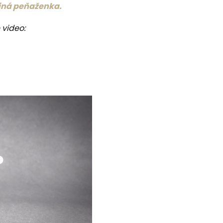
 iná peňaženka.
 video: