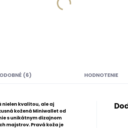
Skladom, odosielame ihneď
Skladom, odosielame 
(>2 ks)
ná kľúčenka Orbitkey
Pánska kožená taška ce
Black čierna s čiernymi
rameno Mustang Trento
ilmi
čierna
,20
€98,58
košíka
Do košíka
ODOBNÉ (6)
HODNOTENIE
nielen kvalitou, ale aj
Dod
usná kožená Miniwallet od
nie s unikátnym dizajnom
h majstrov. Pravá koža je