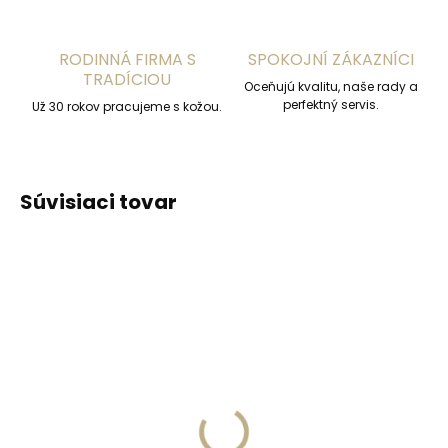
RODINNÁ FIRMA S
SPOKOJNÍ ZÁKAZNÍCI
TRADÍCIOU
Oceňujú kvalitu, naše rady a
perfektný servis.
Už 30 rokov pracujeme s kožou.
Súvisiaci tovar
ZADARMO
ZADARM
Skladom, odosielame ihneď
(1 ks)
Skladom, odosielame ihneď
(2 ks)
Pánska kožená