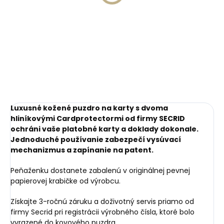
Pánska business taška
aktovka na notebook
na notebook
Hexagona 116163 čierna
Hexagona 294838
€230,56
hnedá
€127,45
Do košíka
Do košíka
Luxusné kožené puzdro na karty s dvoma
hliníkovými Cardprotectormi od firmy SECRID
ochráni vaše platobné karty a doklady dokonale.
Jednoduché používanie zabezpečí vysúvací
mechanizmus a zapínanie na patent.
Peňaženku dostanete zabalenú v originálnej pevnej
papierovej krabičke od výrobcu.
Získajte 3-ročnú záruku a doživotný servis priamo od
firmy Secrid pri registrácii výrobného čísla, ktoré bolo
vyrazené do kovového puzdra.