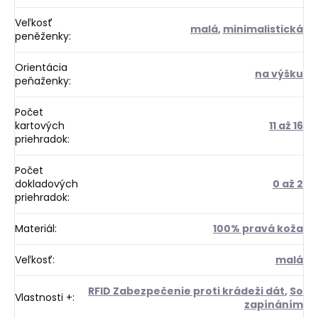
Veľkosť
malá
,
minimalistická
peněženky
:
Orientácia
na výšku
peňaženky
:
Počet
kartových
11 až 16
priehradok
:
Počet
dokladových
0 až 2
priehradok
:
Materiál
:
100% pravá koža
Veľkosť
:
malá
RFID Zabezpečenie proti krádeži dát
,
So
Vlastnosti +
:
zapínáním