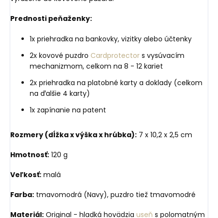
Prednosti peňaženky:
1x priehradka na bankovky, vizitky alebo účtenky
2x kovové puzdro
Cardprotector
s vysúvacím
mechanizmom, celkom na 8 - 12 kariet
2x priehradka na platobné karty a doklady (celkom
na ďalšie 4 karty)
1x zapínanie na patent
Rozmery (dĺžka x výška x hrúbka):
7 x 10,2 x 2,5 cm
Hmotnosť:
120 g
Veľkosť:
malá
Farba:
tmavomodrá (Navy), puzdro tiež tmavomodré
Materiál:
Original - hladká hovädzia
useň
s polomatným