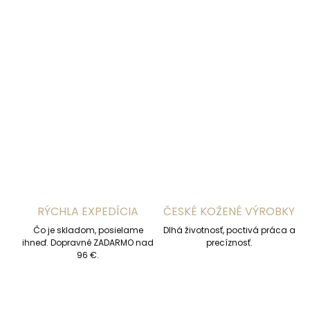
DORUČENIA
−
+
Pridať do košíka
DETAILNÉ INFORMÁCIE
OPÝTAŤ SA
STRÁŽIŤ
RÝCHLA EXPEDÍCIA
ČESKÉ KOŽENÉ VÝROBKY
Čo je skladom, posielame
Dlhá životnosť, poctivá práca a
ihneď. Dopravné ZADARMO nad
precíznosť.
96 €.