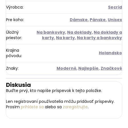
Výrobca
:
Secrid
Pre koho
:
Dámske
,
Pánske
,
Unisex
Úložný
Na bankovky
,
Na doklady
,
Na doklady a
priestor
:
karty
,
Na karty
,
Na karty a bankovky
Krajina
Holandsko
pôvodu
:
Znaky
:
Moderné
,
Najlepšie
,
Značkové
Diskusia
Buďte prvý, kto napíše príspevok k tejto položke.
Len registrovaní používatelia môžu pridávať príspevky.
Prosím
prihláste sa
alebo sa
zaregistrujte
.