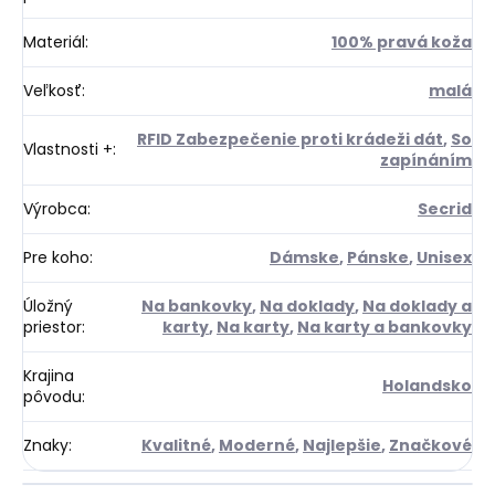
Materiál
:
100% pravá koža
Veľkosť
:
malá
RFID Zabezpečenie proti krádeži dát
,
So
Vlastnosti +
:
zapínáním
Výrobca
:
Secrid
Pre koho
:
Dámske
,
Pánske
,
Unisex
Úložný
Na bankovky
,
Na doklady
,
Na doklady a
priestor
:
karty
,
Na karty
,
Na karty a bankovky
Krajina
Holandsko
pôvodu
:
Znaky
:
Kvalitné
,
Moderné
,
Najlepšie
,
Značkové