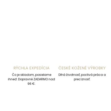
−
+
Pridať do košíka
DETAILNÉ INFORMÁCIE
OPÝTAŤ SA
STRÁŽIŤ
RÝCHLA EXPEDÍCIA
ČESKÉ KOŽENÉ VÝROBKY
Čo je skladom, posielame
Dlhá životnosť, poctivá práca a
ihneď. Dopravné ZADARMO nad
precíznosť.
96 €.