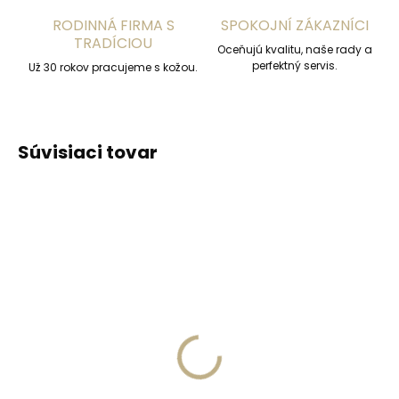
RODINNÁ FIRMA S
SPOKOJNÍ ZÁKAZNÍCI
TRADÍCIOU
Oceňujú kvalitu, naše rady a
perfektný servis.
Už 30 rokov pracujeme s kožou.
Súvisiaci tovar
ZADARM
Skladom, odosielame ihneď
Skladom, odosielame ihneď
(>2 ks)
(>2 ks)
Secrid Coinpocket
Kožené puzdro na
doplnkové puzdro na
karty SECRID