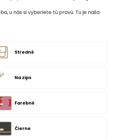
, u nás si vyberiete tú pravú. Tu je naša
Stredné
Na zips
Farebné
Čierne