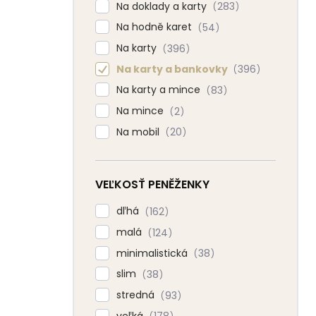
Na doklady a karty
283
Na hodně karet
54
Na karty
396
Na karty a bankovky
396
Na karty a mince
83
Na mince
2
Na mobil
20
VEĽKOSŤ PENĚŽENKY
dľhá
162
malá
124
minimalistická
38
slim
38
stredná
93
veľká