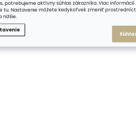
s, potrebujeme aktívny súhlas zákazníka. Viac informácií
te
tu
. Nastavenie môžete kedykoľvek zmeniť prostrední
a nižšie.
tavenie
Súhla
Skladom, odosielame ihneď
Skladom, odosiela
(1 ks)
Mini dámska kožená
Mini kožená peňaž
peňaženka Noelia Bolger
Poyem 5240 červe
5135 koňaková
€24,71