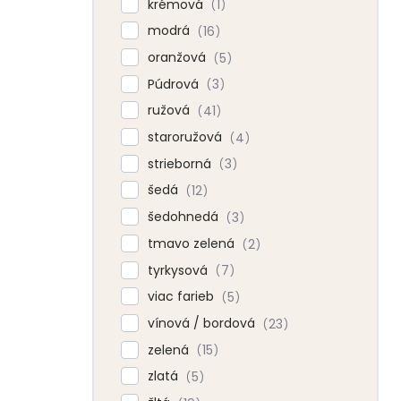
krémová
1
modrá
16
oranžová
5
Púdrová
3
ružová
41
staroružová
4
strieborná
3
šedá
12
šedohnedá
3
tmavo zelená
2
tyrkysová
7
viac farieb
5
vínová / bordová
23
zelená
15
zlatá
5