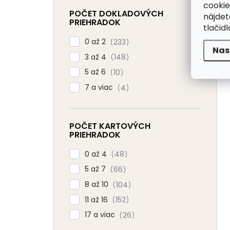
cookie
POČET DOKLADOVÝCH
nájde
PRIEHRADOK
tlačidl
0 až 2
233
Nas
3 až 4
148
5 až 6
10
7 a viac
4
POČET KARTOVÝCH
PRIEHRADOK
0 až 4
48
5 až 7
66
8 až 10
104
11 až 16
152
17 a viac
26