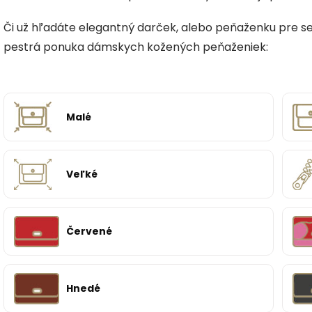
Či už hľadáte elegantný darček, alebo peňaženku pre seba
pestrá ponuka dámskych kožených peňaženiek:
Malé
Veľké
Červené
Hnedé