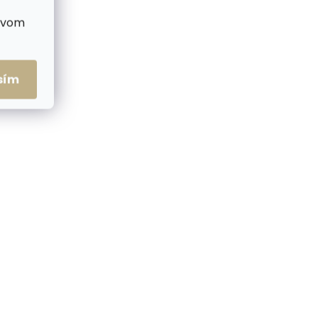
ctvom
sím
me ihneď
Skladom, odosielame ihneď
(2 ks)
(>2 ks)
enka
Dámska kožená
ná
peňaženka Carmelo 2105
P Pink ružová