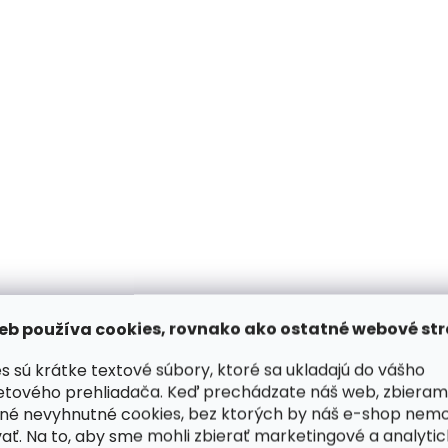
Skladom, odosielame ihneď
Skladom, odosiela
(1 ks)
Dámska kožená
Kožená peňaženka
peňaženka Segali SG 7074
864-77/D Fuchsia M
eb používa cookies, rovnako ako ostatné webové str
Plata Vieja
ružová
s sú krátke textové súbory, ktoré sa ukladajú do vášho
€32,96
€41,20
etového prehliadača. Keď prechádzate náš web, zbieram
né nevyhnutné cookies, bez ktorých by náš e-shop nem
Do košíka
Do košíka
ať. Na to, aby sme mohli zbierať marketingové a analyti