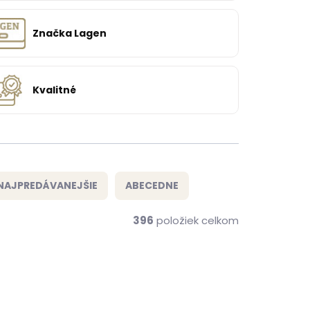
Značka Lagen
Kvalitné
NAJPREDÁVANEJŠIE
ABECEDNE
396
položiek celkom