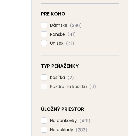
PRE KOHO
Dámske
396
Pánske
41
Unisex
41
TYP PEŇAŽENKY
Kasírka
2
Puzdro na kasírku
0
ÚLOŽNÝ PRIESTOR
Na bankovky
401
Na doklady
283