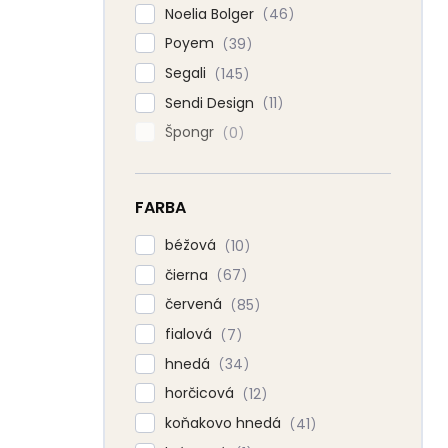
Noelia Bolger
46
Poyem
39
Segali
145
Sendi Design
11
Špongr
0
FARBA
béžová
10
čierna
67
červená
85
fialová
7
hnedá
34
horčicová
12
koňakovo hnedá
41