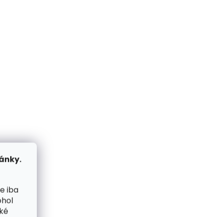
me ihneď
Skladom, odosielame ihneď
(>2 ks)
(1 ks)
 Lagen
Malá kožená peňaženka
ulti
ánky.
Lagen TS-500 Navy tmavo
modrá
€28,42
e iba
ohol
Do košíka
cké