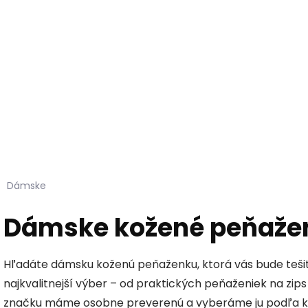
Hľadať
KOŽUŠINY DO INTERIÉRU
PRÍPRAVKY NA KOŽU
Dámske
Dámske kožené peňaže
Hľadáte dámsku koženú peňaženku, ktorá vás bude tešiť
najkvalitnejší výber – od praktických peňaženiek na zip
značku máme osobne preverenú a vyberáme ju podľa kval