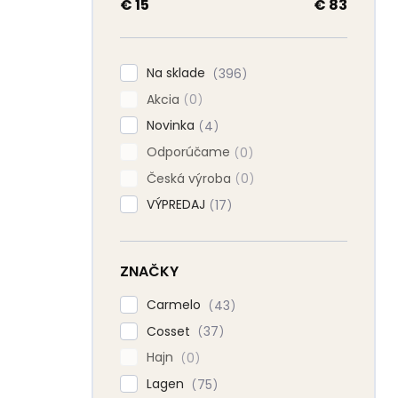
a
€
15
€
83
n
e
l
Na sklade
396
Akcia
0
Novinka
4
Odporúčame
0
Česká výroba
0
VÝPREDAJ
17
ZNAČKY
Carmelo
43
Cosset
37
Hajn
0
Lagen
75