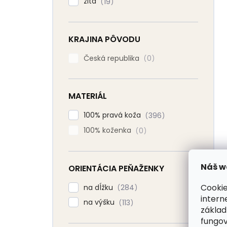
žltá
19
KRAJINA PÔVODU
Česká republika
0
MATERIÁL
100% pravá koža
396
100% koženka
0
Náš w
ORIENTÁCIA PEŇAŽENKY
Cookie
na dĺžku
284
intern
na výšku
113
základ
fungov