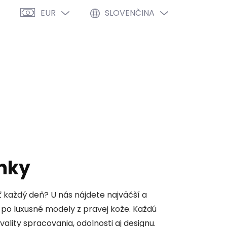
EUR
SLOVENČINA
PRÁZDNY KOŠÍK
NÁKUPNÝ
KOŠÍK
VÝPREDAJ %
O NÁS
BLOG
nky
 každý deň? U nás nájdete najväčší a
s po luxusné modely z pravej kože. Každú
ity spracovania, odolnosti aj designu.