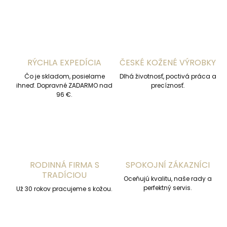
RÝCHLA EXPEDÍCIA
ČESKÉ KOŽENÉ VÝROBKY
Čo je skladom, posielame
Dlhá životnosť, poctivá práca a
ihneď. Dopravné ZADARMO nad
precíznosť.
96 €.
RODINNÁ FIRMA S
SPOKOJNÍ ZÁKAZNÍCI
TRADÍCIOU
Oceňujú kvalitu, naše rady a
perfektný servis.
Už 30 rokov pracujeme s kožou.