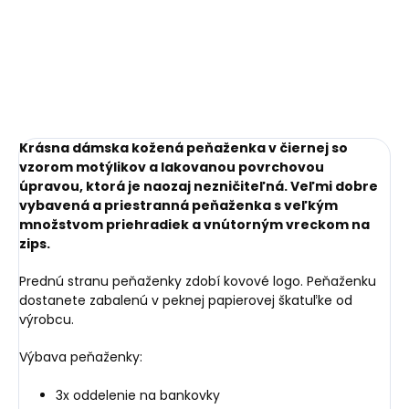
Krásna dámska kožená peňaženka v čiernej so
vzorom motýlikov a lakovanou povrchovou
úpravou, ktorá je naozaj nezničiteľná. Veľmi dobre
vybavená a priestranná peňaženka s veľkým
množstvom priehradiek a vnútorným vreckom na
zips.
Prednú stranu peňaženky zdobí kovové logo. Peňaženku
dostanete zabalenú v peknej papierovej škatuľke od
výrobcu.
Výbava peňaženky:
3x oddelenie na bankovky