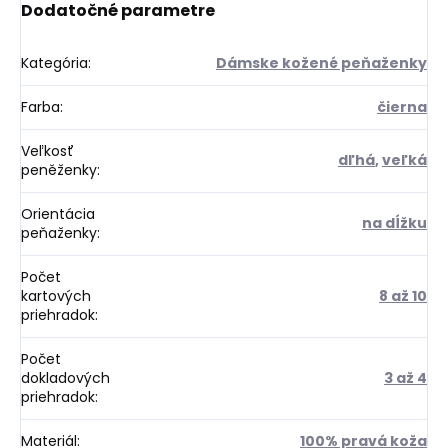
Dodatočné parametre
Kategória
:
Dámske kožené peňaženky
Farba
:
čierna
Veľkosť
dľhá
,
veľká
peněženky
:
Orientácia
na dĺžku
peňaženky
:
Počet
kartových
8 až 10
priehradok
:
Počet
dokladových
3 až 4
priehradok
:
Materiál
:
100% pravá koža