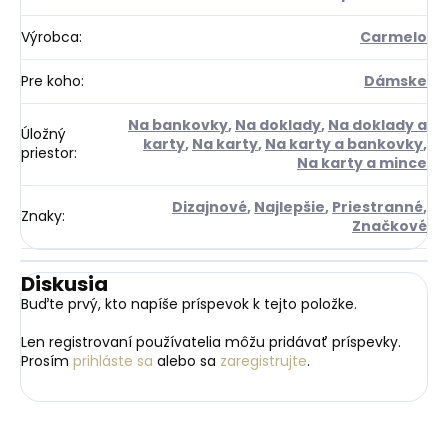
Výrobca
:
Carmelo
Pre koho
:
Dámske
Na bankovky
,
Na doklady
,
Na doklady a
Úložný
karty
,
Na karty
,
Na karty a bankovky
,
priestor
:
Na karty a mince
Dizajnové
,
Najlepšie
,
Priestranné
,
Znaky
:
Značkové
Diskusia
Buďte prvý, kto napíše príspevok k tejto položke.
Len registrovaní používatelia môžu pridávať príspevky.
Prosím
prihláste sa
alebo sa
zaregistrujte
.