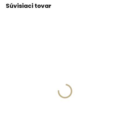
Súvisiaci tovar
ODPORÚČAME
ODPORÚČAME
Vyrobíme do 20 dní
Vyrobíme do 20 dní
(>2 ks)
(>2 ks)
Gravírovanie
Gravírovanie textu na
monogramu na
peňaženku
peňaženku
€13,57
€11,10
Do košíka
Do košíka