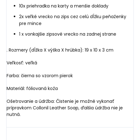
10x priehradka na karty a menšie doklady
2x veľké vrecko na zips cez celú dĺžku peňaženky
pre mince
1 x vonkajšie zipsové vrecko na zadnej strane
. Rozmery (dĺžka X výška X hrúbka): 19 x 10 x 3 cm
Veľkosť: veľká
Farba: čierna so vzorom pierok
Materiál: fóliovaná koža
Ošetrovanie a údržba: Čistenie je možné vykonať
prípravkom Collonil Leather Soap, ďalšia údržba nie je
nutná.