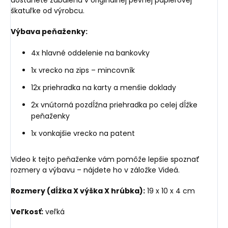
škatuľke od výrobcu.
Výbava peňaženky:
4x hlavné oddelenie na bankovky
1x vrecko na zips – mincovník
12x priehradka na karty a menšie doklady
2x vnútorná pozdĺžna priehradka po celej dĺžke
peňaženky
1x vonkajšie vrecko na patent
Video k tejto peňaženke vám pomôže lepšie spoznať
rozmery a výbavu – nájdete ho v záložke Videá.
Rozmery (dĺžka X výška X hrúbka):
19 x 10 x 4 cm
Veľkosť:
veľká