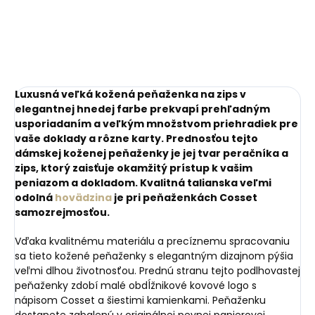
Luxusná veľká kožená peňaženka na zips v
elegantnej hnedej farbe prekvapí prehľadným
usporiadaním a veľkým množstvom priehradiek pre
vaše doklady a rôzne karty. Prednosťou tejto
dámskej koženej peňaženky je jej tvar peračníka a
zips, ktorý zaisťuje okamžitý prístup k vašim
peniazom a dokladom. Kvalitná talianska veľmi
odolná
hovädzina
je pri peňaženkách Cosset
samozrejmosťou.
Vďaka kvalitnému materiálu a precíznemu spracovaniu
sa tieto kožené peňaženky s elegantným dizajnom pýšia
veľmi dlhou životnosťou. Prednú stranu tejto podlhovastej
peňaženky zdobí malé obdĺžnikové kovové logo s
nápisom Cosset a šiestimi kamienkami. Peňaženku
dostanete zabalenú v originálnej pevnej papierovej