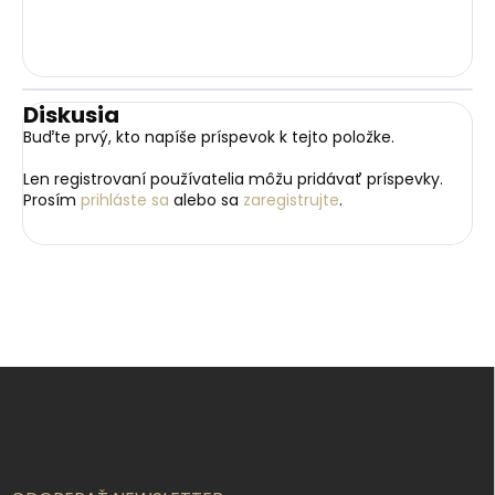
Diskusia
Buďte prvý, kto napíše príspevok k tejto položke.
Len registrovaní používatelia môžu pridávať príspevky.
Prosím
prihláste sa
alebo sa
zaregistrujte
.
Z
á
p
ä
t