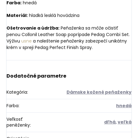
Farba:
hnedá
Materiál:
hladká lesklá hovädzina
Ošetrovanie a údržba:
Peňaženka sa môže očistiť
penou Collonil Leather Soap poprípade Pedag Combi Set.
Výživu
usne
a naleštenie peňaženky zabezpečí unikátny
krém v spreji Pedag Perfect Finish Spray.
Dodatočné parametre
Kategória
:
Dámske kožené peňaženky
Farba
:
hnedá
Veľkosť
dľhá
,
veľká
peněženky
: