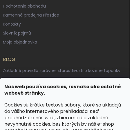
Hodnotenie obchodu
Kamenná prodejna Přeštice
Kontakty
Slovník pojmů
Moja objednávka
BLOG
Základné pravidlá správnej starostlivosti o kožené topánky
Ako sa starať o voskované, anilínové a olejované kože
Náš web používa cookies, rovnako ako ostatné
Výroba českých kožených opaskov: vôňa pravej kože, dotyk
webové stránky.
remesla
Cookies sú krátke textové súbory, ktoré sa ukladajú
do vášho internetového prehliadača. Keď
KONTAKT
prechádzate náš web, zbierame iba základné
nevyhnutné cookies, bez ktorých by náš e-shop
dotazy
@
spongr.cz