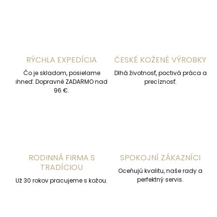
RÝCHLA EXPEDÍCIA
ČESKÉ KOŽENÉ VÝROBKY
Čo je skladom, posielame
Dlhá životnosť, poctivá práca a
ihneď. Dopravné ZADARMO nad
precíznosť.
96 €.
RODINNÁ FIRMA S
SPOKOJNÍ ZÁKAZNÍCI
TRADÍCIOU
Oceňujú kvalitu, naše rady a
perfektný servis.
Už 30 rokov pracujeme s kožou.