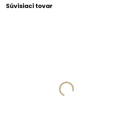
Súvisiaci tovar
ODPORÚČAME
ODPORÚČAME
Vyrobíme do 20 dní
Vyrobíme do 20 dní
(>2 ks)
(>2 ks)
Gravírovanie
Gravírovanie textu na
monogramu na
peňaženku
peňaženku
€13,57
€11,10
Do košíka
Do košíka