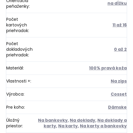
Orientácia
na dĺžku
peňaženky
:
Počet
kartových
11 až 16
priehradok
:
Počet
dokladových
0 až 2
priehradok
:
Materiál
:
100% pravá koža
Vlastnosti +
:
Na zips
Výrobca
:
Cosset
Pre koho
:
Dámske
Úložný
Na bankovky
,
Na doklady
,
Na doklady a
priestor
:
karty
,
Na karty
,
Na karty a bankovky