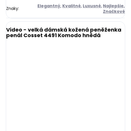
Elegantný
,
Kvalitné
,
Luxusné
,
Najlepšie
,
Znaky
:
Značkové
Video - velká dámská kožená peněženka
penál Cosset 4491 Komodo hnědá