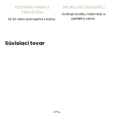
RODINNÁ FIRMA S
SPOKOJNÍ ZÁKAZNÍCI
TRADÍCIOU
Oceňujú kvalitu, naše rady a
perfektný servis.
Už 30 rokov pracujeme s kožou.
Súvisiaci tovar
ODPORÚČAME
ODPORÚČAME
Vyrobíme do 20 dní
Vyrobíme do 20 dní
(>2 ks)
(>2 ks)
Gravírovanie
Gravírovanie textu na
monogramu na
peňaženku