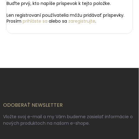
Buďte prvý, kto napíše príspevok k tejto položke.
Len registrovaní používatelia môžu pridávať príspevky.
Prosím
prihláste sa
alebo sa
zaregistrujte
.
Z
á
p
ä
t
i
ODOBERAŤ NEWSLETTER
e
Vložte svoj e-mail a my Vám budeme zasielať informácie o
nových produktoch na našom e-shope.