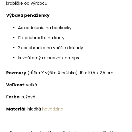
krabičke od výrobcu.
Výbava peňaženky
:
4x oddelenie na bankovky
12x priehradka na karty
2x priehradka na väčšie doklady
1x vnútorný mincovník na zips
Rozmery
(dĺžka X výška X hrúbka): 19 x 10,5 x 2,5 cm
Veľkosť
: veľká
Farba
: ružová
Materiál
: hladká
hovädzina