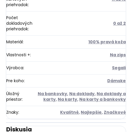
priehradok
:
Počet
dokladových
0 až 2
priehradok
:
Materiál
:
100% pravá koža
Vlastnosti +
:
Na zips
Výrobca
:
Segali
Pre koho
:
Dámske
Úložný
Na bankovky
,
Na doklady
,
Na doklady a
priestor
:
karty
,
Na karty
,
Na karty a bankovky
Znaky
:
Kvalitné
,
Najlepšie
,
Značkové
Diskusia