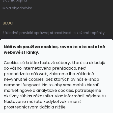
Slovník pojmů
Moja objednávka
BLOG
Základné pravidlá správnej starostlivosti o kožené topánky
Ako sa starať o voskované, anilínové a olejované kože
Náš web používa cookies, rovnako ako ostatné
Výroba českých kožených opaskov: vôňa pravej kože, dotyk
webové stránky.
remesla
Cookies sú krátke textové súbory, ktoré sa ukladajú
do vášho internetového prehliadača. Keď
KONTAKT
prechádzate náš web, zbierame iba základné
nevyhnutné cookies, bez ktorých by náš e-shop
dotazy
@
spongr.cz
nemohol fungovať. Na to, aby sme mohli zbierať
marketingové a analytické cookies, potrebujeme
+420 776 663 962
aktívny súhlas zákazníka. Viac informácií nájdete
tu
.
https://www.facebook.com/spongr.cz
Nastavenie môžete kedykoľvek zmeniť
prostredníctvom tlačidla nižšie.
spongr.cz