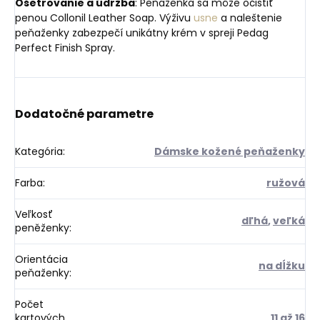
Ošetrovanie a údržba
: Peňaženka sa môže očistiť
penou Collonil Leather Soap. Výživu
usne
a naleštenie
peňaženky zabezpečí unikátny krém v spreji Pedag
Perfect Finish Spray.
Dodatočné parametre
Kategória
:
Dámske kožené peňaženky
Farba
:
ružová
Veľkosť
dľhá
,
veľká
peněženky
:
Orientácia
na dĺžku
peňaženky
:
Počet
kartových
11 až 16