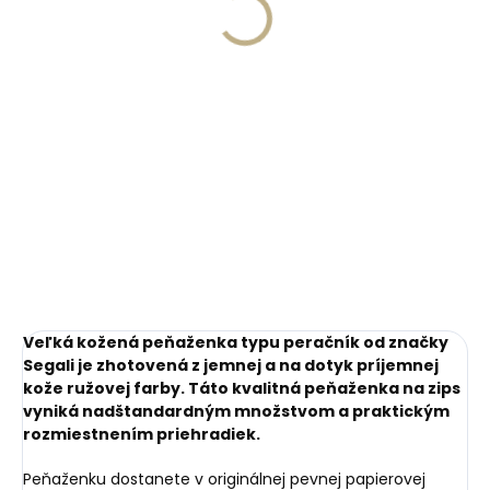
peňaženku
€13,57
€11,10
Do košíka
Do košíka
Veľká kožená peňaženka typu peračník od značky
Segali je zhotovená z jemnej a na dotyk príjemnej
kože ružovej farby. Táto kvalitná peňaženka na zips
vyniká nadštandardným množstvom a praktickým
rozmiestnením priehradiek.
Peňaženku dostanete v originálnej pevnej papierovej