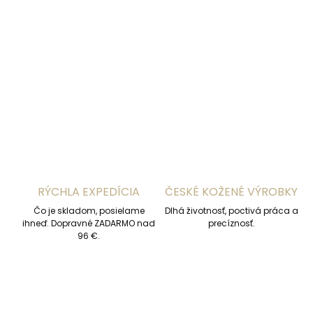
−
+
Pridať do košíka
DETAILNÉ INFORMÁCIE
OPÝTAŤ SA
STRÁŽIŤ
RÝCHLA EXPEDÍCIA
ČESKÉ KOŽENÉ VÝROBKY
Čo je skladom, posielame
Dlhá životnosť, poctivá práca a
ihneď. Dopravné ZADARMO nad
precíznosť.
96 €.