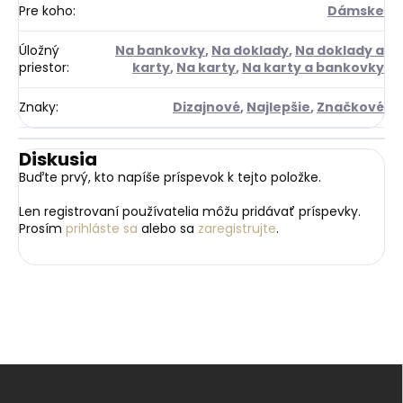
Pre koho
:
Dámske
Úložný
Na bankovky
,
Na doklady
,
Na doklady a
priestor
:
karty
,
Na karty
,
Na karty a bankovky
Znaky
:
Dizajnové
,
Najlepšie
,
Značkové
Diskusia
Buďte prvý, kto napíše príspevok k tejto položke.
Len registrovaní používatelia môžu pridávať príspevky.
Prosím
prihláste sa
alebo sa
zaregistrujte
.
Z
á