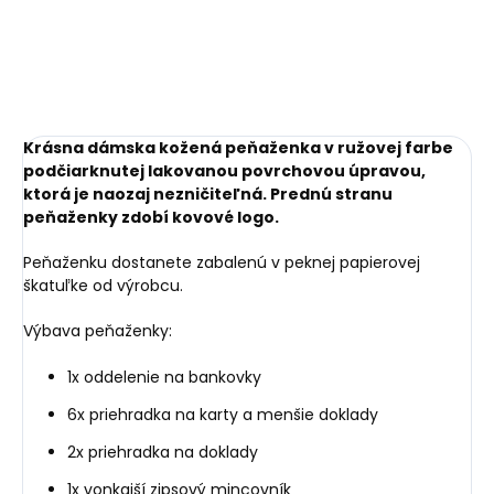
Krásna dámska kožená peňaženka v ružovej farbe
podčiarknutej lakovanou povrchovou úpravou,
ktorá je naozaj nezničiteľná. Prednú stranu
peňaženky zdobí kovové logo.
Peňaženku dostanete zabalenú v peknej papierovej
škatuľke od výrobcu.
Výbava peňaženky:
1x oddelenie na bankovky
6x priehradka na karty a menšie doklady
2x priehradka na doklady
1x vonkajší zipsový mincovník