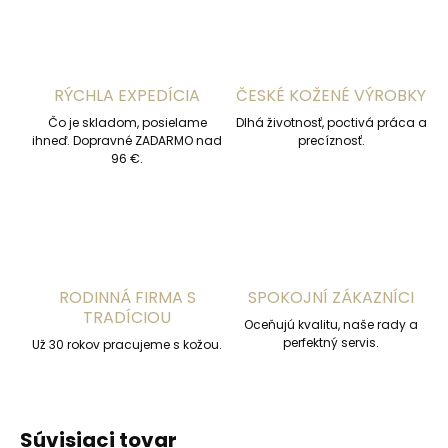
RÝCHLA EXPEDÍCIA
ČESKÉ KOŽENÉ VÝROBKY
Čo je skladom, posielame
Dlhá životnosť, poctivá práca a
ihneď. Dopravné ZADARMO nad
precíznosť.
96 €.
RODINNÁ FIRMA S
SPOKOJNÍ ZÁKAZNÍCI
TRADÍCIOU
Oceňujú kvalitu, naše rady a
perfektný servis.
Už 30 rokov pracujeme s kožou.
Súvisiaci tovar