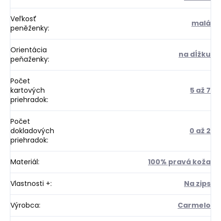
Veľkosť
malá
peněženky
:
Orientácia
na dĺžku
peňaženky
:
Počet
kartových
5 až 7
priehradok
:
Počet
dokladových
0 až 2
priehradok
:
Materiál
:
100% pravá koža
Vlastnosti +
:
Na zips
Výrobca
:
Carmelo