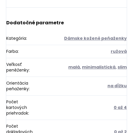
Dodatočné parametre
Kategória
:
Dámske kožené peňaženky
Farba
:
ružová
Veľkosť
malá
,
minimalistická
,
slim
peněženky
:
Orientácia
na dĺžku
peňaženky
:
Počet
kartových
0 až 4
priehradok
:
Počet
dokladových
0 až 2