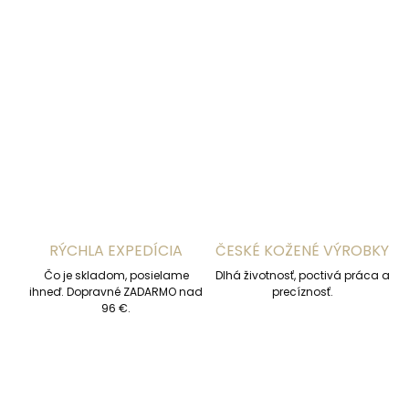
−
+
Pridať do košíka
DETAILNÉ INFORMÁCIE
OPÝTAŤ SA
STRÁŽIŤ
RÝCHLA EXPEDÍCIA
ČESKÉ KOŽENÉ VÝROBKY
Čo je skladom, posielame
Dlhá životnosť, poctivá práca a
ihneď. Dopravné ZADARMO nad
precíznosť.
96 €.