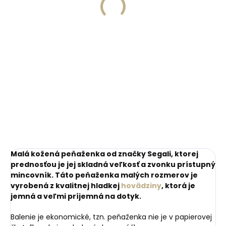
peňaženku
€13,57
€11,10
Do košíka
Do košíka
Malá kožená peňaženka od značky Segali, ktorej
prednosťou je jej skladná veľkosť a zvonku prístupný
mincovník. Táto peňaženka malých rozmerov je
vyrobená z kvalitnej hladkej
hovädziny
, ktorá je
jemná a veľmi príjemná na dotyk.
Balenie je ekonomické, tzn. peňaženka nie je v papierovej