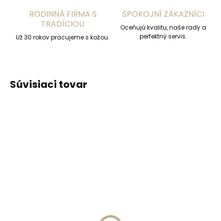
RODINNÁ FIRMA S
SPOKOJNÍ ZÁKAZNÍCI
TRADÍCIOU
Oceňujú kvalitu, naše rady a
perfektný servis.
Už 30 rokov pracujeme s kožou.
Súvisiaci tovar
ODPORÚČAME
ODPORÚČAME
Vyrobíme do 20 dní
Vyrobíme do 20 dní
(>2 ks)
(>2 ks)
Gravírovanie
Gravírovanie textu na
monogramu na
peňaženku