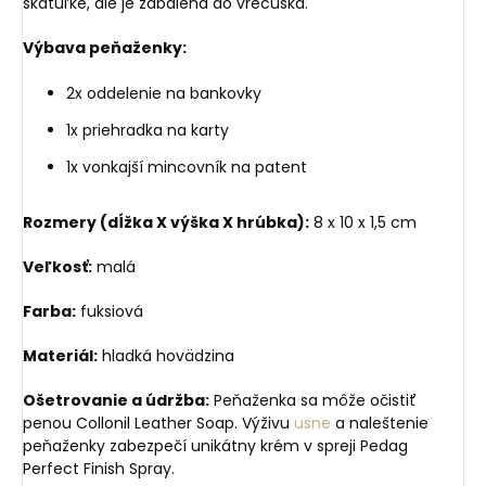
škatuľke, ale je zabalená do vrecúška.
Výbava peňaženky:
2x oddelenie na bankovky
1x priehradka na karty
1x vonkajší mincovník na patent
Rozmery (dĺžka X výška X hrúbka):
8 x 10 x 1,5 cm
Veľkosť:
malá
Farba:
fuksiová
Materiál:
hladká hovädzina
Ošetrovanie a údržba:
Peňaženka sa môže očistiť
penou Collonil Leather Soap. Výživu
usne
a naleštenie
peňaženky zabezpečí unikátny krém v spreji Pedag
Perfect Finish Spray.