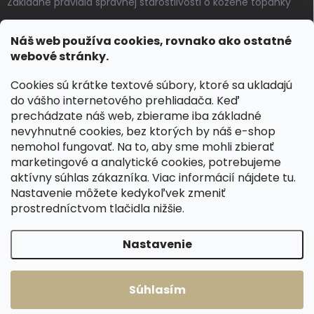
Základné pravidlá správnej starostlivosti o kožené topánky
Ako sa starať o voskované, anilínové a olejované kože
Náš web používa cookies, rovnako ako ostatné
Výroba českých kožených opaskov: vôňa pravej kože, dotyk
webové stránky.
remesla
Cookies sú krátke textové súbory, ktoré sa ukladajú
do vášho internetového prehliadača. Keď
KONTAKT
prechádzate náš web, zbierame iba základné
nevyhnutné cookies, bez ktorých by náš e-shop
dotazy
@
spongr.cz
nemohol fungovať. Na to, aby sme mohli zbierať
marketingové a analytické cookies, potrebujeme
+420 776 663 962
aktívny súhlas zákazníka. Viac informácií nájdete
tu
.
https://www.facebook.com/spongr.cz
Nastavenie môžete kedykoľvek zmeniť
prostredníctvom tlačidla nižšie.
spongr.cz
Nastavenie
Copyright 2026
Špongr.cz
. Všetky práva vyhradené.
Súhlasím
Vytvoril Shoptet