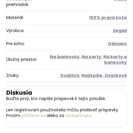
priehradok
:
Materiál
:
100% pravá koža
Výrobca
:
Segali
Pre koho
:
Dámske
Na bankovky
,
Na karty
,
Na karty a
Úložný priestor
:
bankovky
Znaky
:
Kvalitné
,
Najlepšie
,
Značkové
Diskusia
Buďte prvý, kto napíše príspevok k tejto položke.
Len registrovaní používatelia môžu pridávať príspevky.
Prosím
prihláste sa
alebo sa
zaregistrujte
.