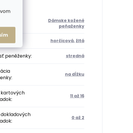
ctvom
Dámske kožené
ória
:
peňaženky
sím
:
horčicová
,
žltá
sť peněženky
:
stredná
tácia
na dĺžku
enky
:
 kartových
11 až 16
radok
:
 dokladových
0 až 2
radok
: