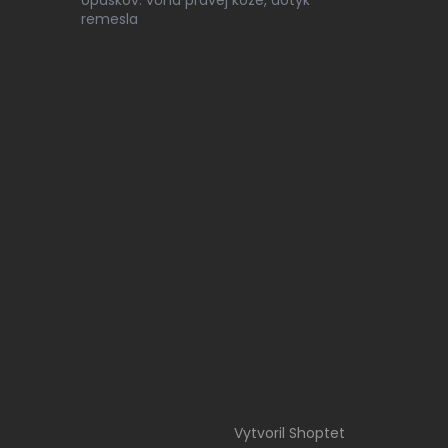
opaskov: vôňa pravej kože, dotyk
remesla
Vytvoril Shoptet