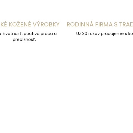
KÉ KOŽENÉ VÝROBKY
RODINNÁ FIRMA S TRA
á životnosť, poctivá práca a
Už 30 rokov pracujeme s ko
precíznosť.
ÚČAME
ODPORÚČAME
NAJPREDÁVANEJŠIE