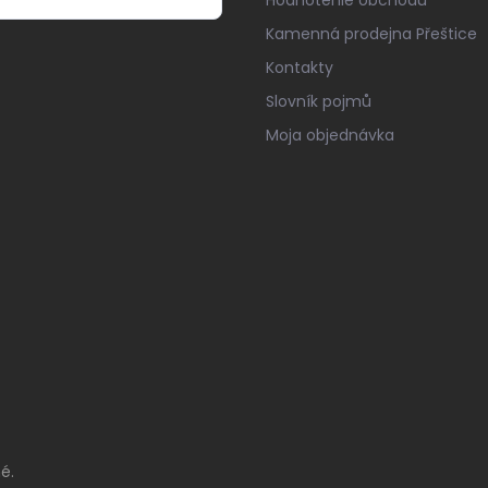
Hodnotenie obchodu
Kamenná prodejna Přeštice
Kontakty
Slovník pojmů
Moja objednávka
é.