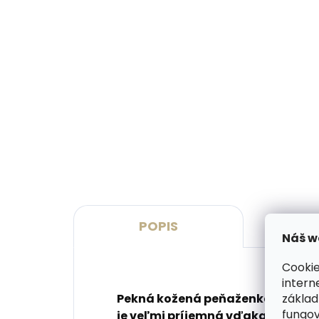
Vyrobíme do 20 dní
(>2 ks)
Gravírovanie monogramu na
Grav
peňaženku
peň
€11,10
€13
Do košíka
Do 
POPIS
P
Náš w
Cookie
intern
Pekná kožená peňaženka menšej v
základ
fungov
je veľmi príjemná vďaka mäkkej h