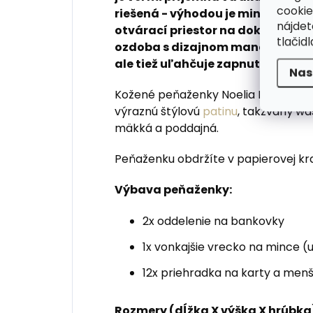
cookie
riešená - výhodou je mincovník na
nájde
otvárací priestor na doklady a b
tlačidl
ozdoba s dizajnom mandaly dáv
ale tiež uľahčuje zapnutie na pat
Nas
Kožené peňaženky Noelia Bolger sú 
výraznú štýlovú
patinu
, takzvaný wa
mäkká a poddajná.
Peňaženku obdržíte v papierovej kr
Výbava peňaženky:
2x oddelenie na bankovky
1x vonkajšie vrecko na mince 
12x priehradka na karty a menš
Rozmery (dĺžka X výška X hrúbka