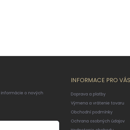
INFORMACE PRO VÁ
 informácie o nových
Doprava a platby
Výmena a vrátenie tovaru
Obchodní podmínky
Ochrana osobných údajov