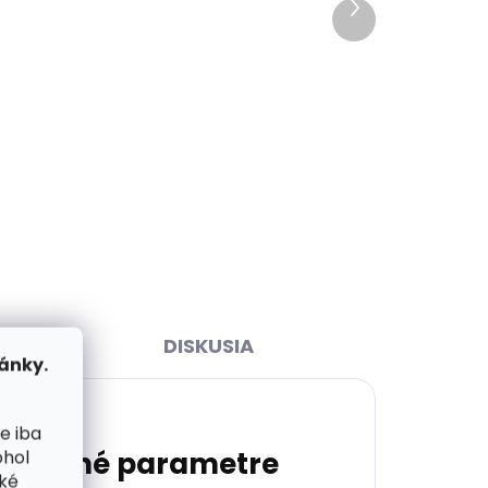
Ďalší
Skladom, odosielame ihneď
ihneď
produkt
(>2 ks)
>2 ks)
Dámsky kožený opasok
 ml
Špongr 3001 červený
€20,21
Detail
65 cm
70 cm
75 cm
80 cm
85 cm
90 cm
95 cm
100 cm
105 cm
DISKUSIA
ánky.
e iba
atočné parametre
ohol
cké