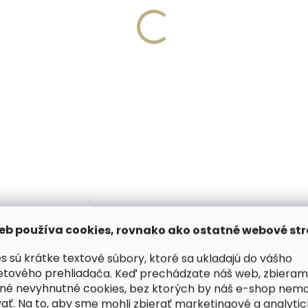
Vyrobíme do 20 dní
Skladom, odosielame 
(>2 ks)
(
írovanie textu na
Collonil Carbon Pro 400
aženku
najlepšia impregnácia
,57
€11,10
košíka
Do košíka
ODOBNÉ (6)
HODNOTENIE
eb používa cookies, rovnako ako ostatné webové str
s sú krátke textové súbory, ktoré sa ukladajú do vášho
etového prehliadača. Keď prechádzate náš web, zbieram
eľkosti padne skvele do ruky a
Dod
né nevyhnutné cookies, bez ktorých by náš e-shop nem
ať. Na to, aby sme mohli zbierať marketingové a analyti
ladkej koži. Je pohodlne