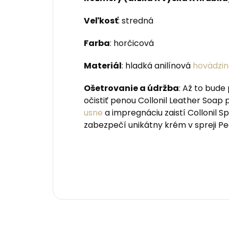
Veľkosť
: stredná
Farba
: horčicová
Materiál
: hladká anilínová
hovädzi
Ošetrovanie a údržba
: Až to bud
očistiť penou Collonil Leather Soap
usne
a impregnáciu zaistí Collonil 
zabezpečí unikátny krém v spreji Pe