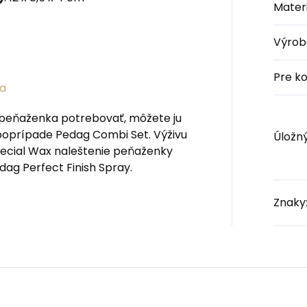
Materi
Výrob
Pre k
na
e peňaženka potrebovať, môžete ju
 poprípade Pedag Combi Set. Výživu
Úložný
Special Wax naleštenie peňaženky
dag Perfect Finish Spray.
Znaky