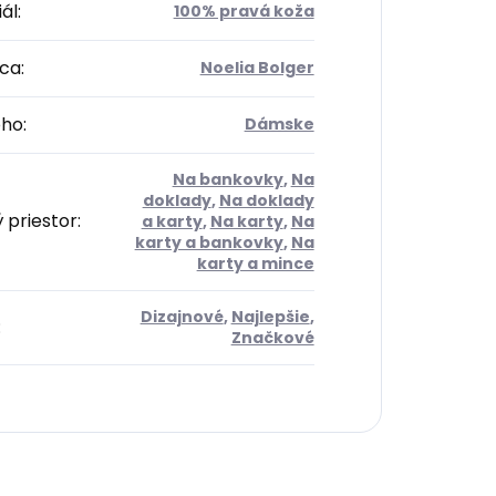
ál
:
100% pravá koža
ca
:
Noelia Bolger
oho
:
Dámske
Na bankovky
,
Na
doklady
,
Na doklady
 priestor
:
a karty
,
Na karty
,
Na
karty a bankovky
,
Na
karty a mince
Dizajnové
,
Najlepšie
,
:
Značkové