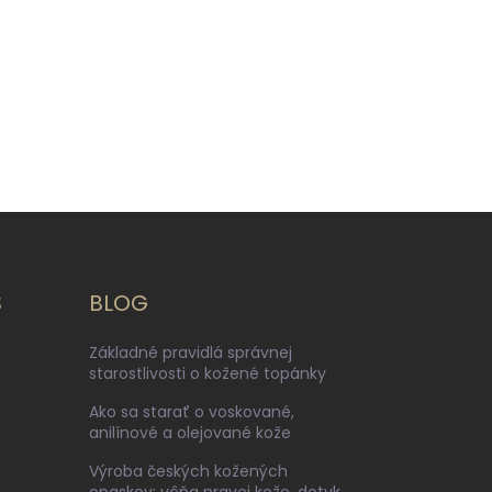
S
BLOG
Základné pravidlá správnej
starostlivosti o kožené topánky
Ako sa starať o voskované,
anilínové a olejované kože
Výroba českých kožených