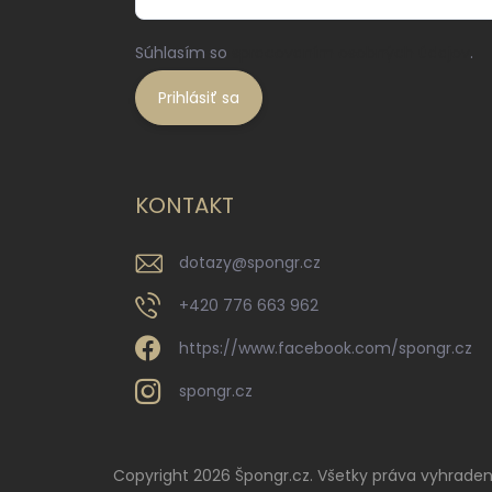
Súhlasím so
spracovaním osobných údajov
.
Prihlásiť sa
KONTAKT
dotazy
@
spongr.cz
+420 776 663 962
https://www.facebook.com/spongr.cz
spongr.cz
Copyright 2026
Špongr.cz
. Všetky práva vyhraden