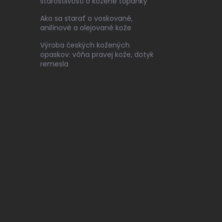
starostlivosti o kožené topánky
Ako sa starať o voskované,
anilínové a olejované kože
Výroba českých kožených
opaskov: vôňa pravej kože, dotyk
remesla