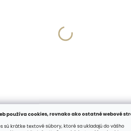
Vyrobíme do 20 dní
Skladom, odosielame 
(>2 ks)
(
írovanie textu na
PEDAG Combi Set čistia
aženku
pena s hubkou 125 ml cit
,57
€8,99
košíka
Do košíka
eb používa cookies, rovnako ako ostatné webové str
(6)
VIDEÁ (1)
HODNOT
s sú krátke textové súbory, ktoré sa ukladajú do vášho