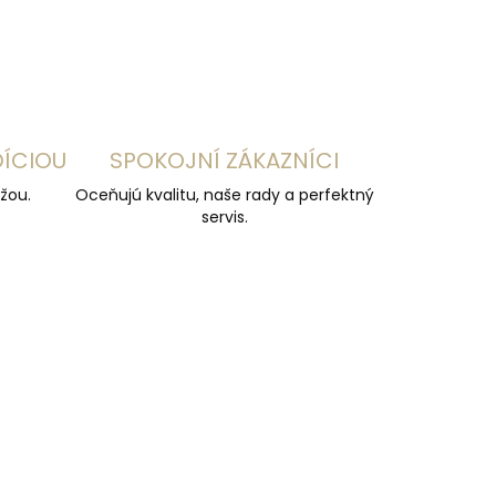
DÍCIOU
SPOKOJNÍ ZÁKAZNÍCI
žou.
Oceňujú kvalitu, naše rady a perfektný
servis.
ČESKÁ VÝROBA