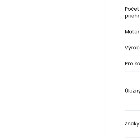
Počet
prieh
Materi
Výrob
Pre k
Úložný
Znaky