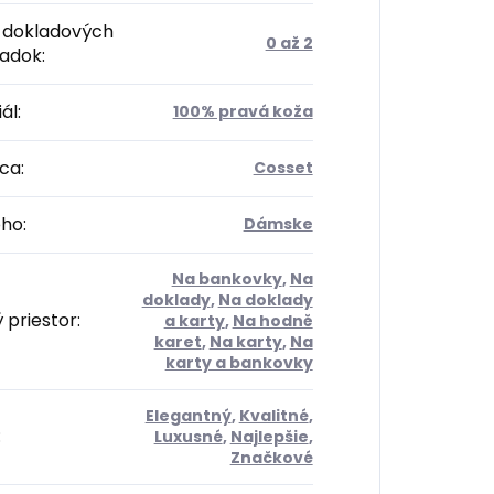
 dokladových
0 až 2
radok
:
ál
:
100% pravá koža
ca
:
Cosset
oho
:
Dámske
Na bankovky
,
Na
doklady
,
Na doklady
 priestor
:
a karty
,
Na hodně
karet
,
Na karty
,
Na
karty a bankovky
Elegantný
,
Kvalitné
,
:
Luxusné
,
Najlepšie
,
Značkové