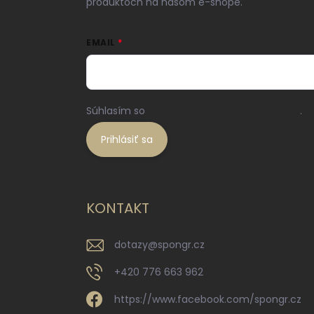
produktoch na našom e-shope.
EMAIL
Súhlasím so
spracovaním osobných údajov
.
Prihlásiť sa
KONTAKT
dotazy
@
spongr.cz
+420 776 663 962
https://www.facebook.com/spongr.cz