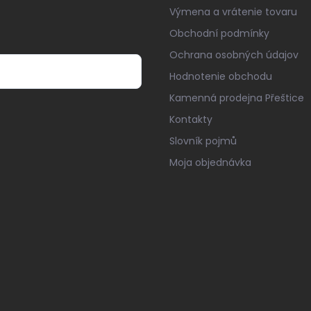
Výmena a vrátenie tovaru
Obchodní podmínky
Ochrana osobných údajov
Hodnotenie obchodu
Kamenná prodejna Přeštice
Kontakty
Slovník pojmů
Moja objednávka