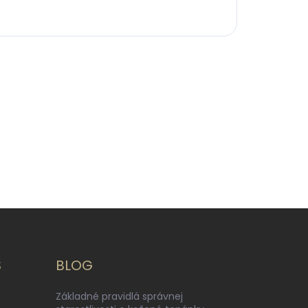
S
BLOG
Základné pravidlá správnej