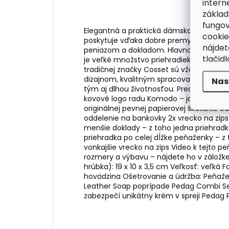
intern
základ
fungov
Elegantná a praktická dámska peňaženka z
cookie
poskytuje vďaka dobre premyslenému us
nájde
peniazom a dokladom. Hlavnou prednosť
tlačidl
je veľké množstvo priehradiek a dve dlh
tradičnej značky Cosset sú vždy dobrou
dizajnom, kvalitným spracovaním, veľm
Nas
tým aj dlhou životnosťou. Prednú stranu
kovové logo radu Komodo – jašterica. P
originálnej pevnej papierovej škatuľke 
oddelenie na bankovky 2x vrecko na zips 
menšie doklady – z toho jedna priehradk
priehradka po celej dĺžke peňaženky – z 
vonkajšie vrecko na zips Video k tejto
rozmery a výbavu – nájdete ho v záložke
hrúbka): 19 x 10 x 3,5 cm Veľkosť: veľká F
hovädzina Ošetrovanie a údržba: Peňažen
Leather Soap poprípade Pedag Combi Set
zabezpečí unikátny krém v spreji Pedag P