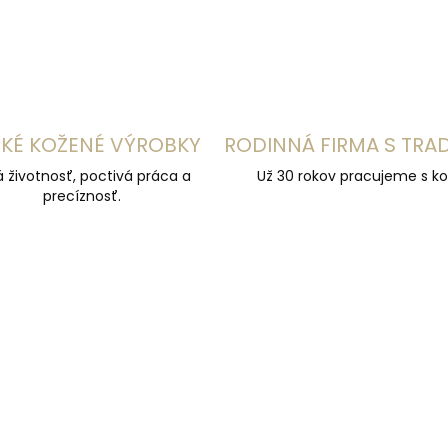
KÉ KOŽENÉ VÝROBKY
RODINNÁ FIRMA S TRA
á životnosť, poctivá práca a
Už 30 rokov pracujeme s ko
precíznosť.
ÚČAME