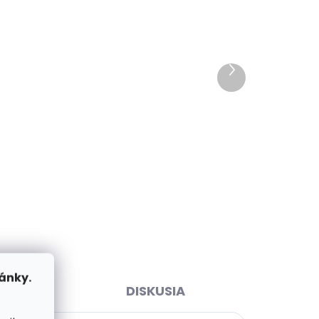
Skladom, odosielame ihneď
ihneď
(>2 ks)
Ďalší
>2 ks)
Dámsky kožený opasok
produkt
ca
Black Hand 013-98 čierny
rus
€26,77
Detail
65 cm
70 cm
75 cm
80 cm
85 cm
90 cm
95 cm
100 cm
105 cm
110 cm
115 cm
120 cm
ánky.
ENIE
DISKUSIA