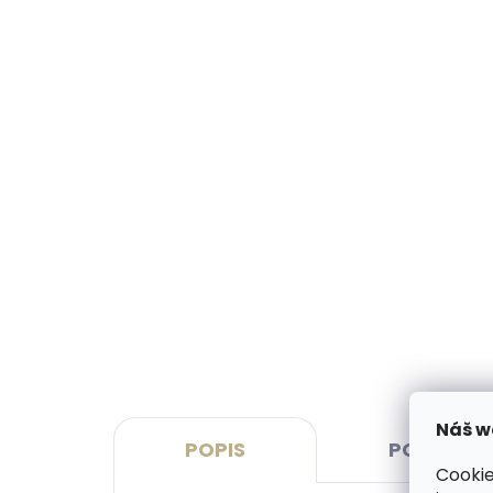
Vyrobíme do 20 dní
(>2 ks)
Gravírovanie monogramu na
Grav
peňaženku
peň
€11,10
€13
Do košíka
Do 
Náš w
POPIS
PODOBNÉ 
Cookie