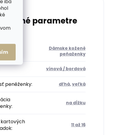
e iba
ohol
cké
atočné parametre
ctvom
Dámske kožené
ória
:
sím
peňaženky
:
vínová / bordová
sť peněženky
:
dľhá
,
veľká
tácia
na dĺžku
enky
:
 kartových
11 až 16
radok
: