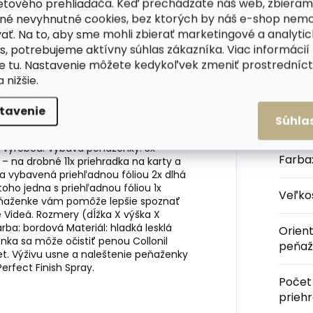
etového prehliadača. Keď prechádzate náš web, zbieram
né nevyhnutné cookies, bez ktorých by náš e-shop nem
ať. Na to, aby sme mohli zbierať marketingové a analyti
 kvalitnej talianskej lícovej
hovädziny
Dod
s, potrebujeme aktívny súhlas zákazníka. Viac informácií
poriadaniu perfektný prístup k vašim
te
tu
. Nastavenie môžete kedykoľvek zmeniť prostrední
ou tejto elegantnej koženej peňaženky
a nižšie.
é vrecká na zips. Kožené peňaženky od
 voľbou – vynikajú vkusným uhladeným
i odolnou luxusnou hovädzou
usňou
a
tavenie
Kateg
Súhla
 tejto podlhovastej peňaženky zdobí
eňaženku dostanete zabalenú v
od výrobcu. Výbava peňaženky: 3x
Farba
– na drobné 11x priehradka na karty a
a vybavená priehľadnou fóliou 2x dlhá
toho jedna s priehľadnou fóliou 1x
Veľko
 peňaženke vám pomôže lepšie spoznať
 Videá. Rozmery (dĺžka X výška X
arba: bordová Materiál: hladká lesklá
Orien
ka sa môže očistiť penou Collonil
peňaž
. Výživu usne a naleštenie peňaženky
erfect Finish Spray.
Počet
prieh