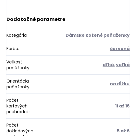
Dodatočné parametre
Kategória
:
Dámske kožené peňaženky
Farba
:
červená
Veľkosť
dľhá
,
veľká
peněženky
:
Orientácia
na dĺžku
peňaženky
:
Počet
kartových
11 až 16
priehradok
:
Počet
dokladových
5 až 6