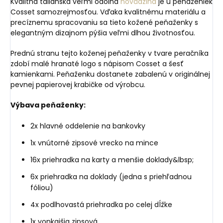
Kvalitná talianska veľmi odolná
hovädzina
je u peňaženiek
Cosset samozrejmosťou. Vďaka kvalitnému materiálu a
precíznemu spracovaniu sa tieto kožené peňaženky s
elegantným dizajnom pýšia veľmi dlhou životnosťou.
Prednú stranu tejto koženej peňaženky v tvare peračníka
zdobí malé hranaté logo s nápisom Cosset a šesť
kamienkami. Peňaženku dostanete zabalenú v originálnej
pevnej papierovej krabičke od výrobcu.
Výbava peňaženky:
2x hlavné oddelenie na bankovky
1x vnútorné zipsové vrecko na mince
16x priehradka na karty a menšie doklady&lbsp;
6x priehradka na doklady (jedna s priehľadnou
fóliou)
4x podlhovastá priehradka po celej dĺžke
1x vonkajšia zipsová