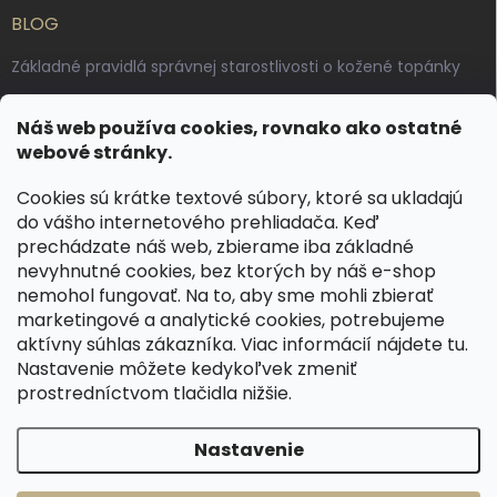
BLOG
Základné pravidlá správnej starostlivosti o kožené topánky
Ako sa starať o voskované, anilínové a olejované kože
Náš web používa cookies, rovnako ako ostatné
Výroba českých kožených opaskov: vôňa pravej kože, dotyk
webové stránky.
remesla
Cookies sú krátke textové súbory, ktoré sa ukladajú
do vášho internetového prehliadača. Keď
KONTAKT
prechádzate náš web, zbierame iba základné
nevyhnutné cookies, bez ktorých by náš e-shop
dotazy
@
spongr.cz
nemohol fungovať. Na to, aby sme mohli zbierať
marketingové a analytické cookies, potrebujeme
+420 776 663 962
aktívny súhlas zákazníka. Viac informácií nájdete
tu
.
https://www.facebook.com/spongr.cz
Nastavenie môžete kedykoľvek zmeniť
prostredníctvom tlačidla nižšie.
spongr.cz
Nastavenie