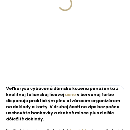
peňaženku
€13,57
€11,10
Do košíka
Do košíka
Veľkoryso vybavená dámska kožená peňaženka z
kvalitnej talianskej lícovej
usne
v červenej farbe
disponuje praktickým plne otváracím organizérom
na doklady a karty. V druhej časti na zips bezpečne
uschováte bankovky a drobné mince plus ďalšie
dôležité doklady.