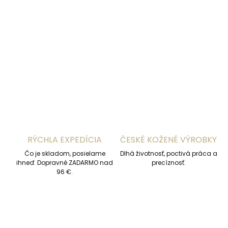
−
+
Pridať do košíka
DETAILNÉ INFORMÁCIE
OPÝTAŤ SA
STRÁŽIŤ
RÝCHLA EXPEDÍCIA
ČESKÉ KOŽENÉ VÝROBKY
Čo je skladom, posielame
Dlhá životnosť, poctivá práca a
ihneď. Dopravné ZADARMO nad
precíznosť.
96 €.