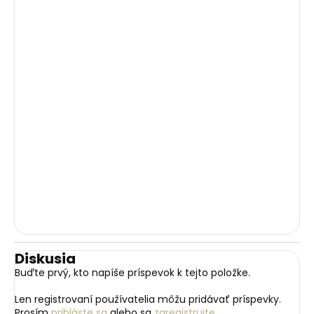
Diskusia
Buďte prvý, kto napíše príspevok k tejto položke.
Len registrovaní používatelia môžu pridávať príspevky.
Prosím
prihláste sa
alebo sa
zaregistrujte
.