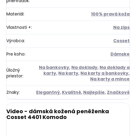
priehradok
:
Materiál
:
100% pravá koža
Vlastnosti +
:
Na zips
Výrobca
:
Cosset
Pre koho
:
Dámske
Na bankovky
,
Na doklady
,
Na doklady a
Úložný
karty
,
Na karty
,
Na karty a bankovky
,
priestor
:
Na karty a mince
Znaky
:
Elegantný
,
Kvalitné
,
Najlepšie
,
Značkové
Video - dámská kožená peněženka
Cosset 4401 Komodo