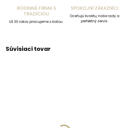
RODINNÁ FIRMA S
SPOKOJNÍ ZÁKAZNÍCI
TRADÍCIOU
Oceňujú kvalitu, naše rady a
perfektný servis.
Už 30 rokov pracujeme s kožou.
Súvisiaci tovar
ODPORÚČAME
ODPORÚČAME
Vyrobíme do 20 dní
Vyrobíme do 20 dní
(>2 ks)
(>2 ks)
Gravírovanie
Gravírovanie textu na
monogramu na
peňaženku