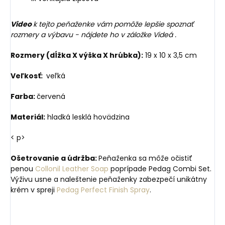
Video
k tejto peňaženke vám pomôže lepšie spoznať
rozmery a výbavu - nájdete ho v záložke Videá .
Rozmery (dĺžka X výška X hrúbka):
19 x 10 x 3,5 cm
Veľkosť:
veľká
Farba:
červená
Materiál:
hladká lesklá hovädzina
< p>
Ošetrovanie a údržba:
Peňaženka sa môže očistiť
penou
Collonil Leather Soap
poprípade Pedag Combi Set.
Výživu usne a naleštenie peňaženky zabezpečí unikátny
krém v spreji
Pedag Perfect Finish Spray
.