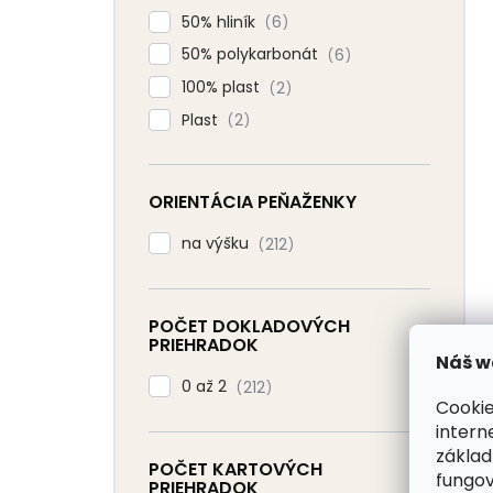
50% hliník
6
50% polykarbonát
6
100% plast
2
Plast
2
ORIENTÁCIA PEŇAŽENKY
na výšku
212
POČET DOKLADOVÝCH
PRIEHRADOK
Náš w
0 až 2
212
Cookie
intern
základ
POČET KARTOVÝCH
fungov
PRIEHRADOK