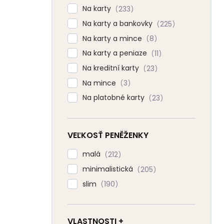
Na karty
233
Na karty a bankovky
225
Na karty a mince
8
Na karty a peniaze
11
Na kreditní karty
23
Na mince
3
Na platobné karty
23
VEĽKOSŤ PENĚŽENKY
malá
212
minimalistická
205
slim
190
VLASTNOSTI +