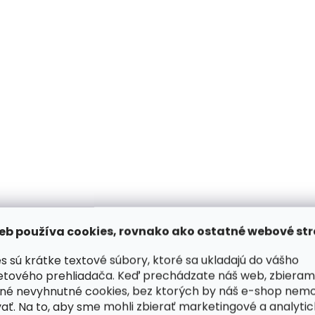
Skladom, odosielame ihneď
Skladom, odosiela
(>2 ks)
Kožená peňaženka
Kožená peňaženka
SECRID Bandwallet Matte
SECRID Bandwallet
Grey-Grey sivá
Earth-Beige hnedá
€82,08
€82,08
Do košíka
Do košíka
NOVINKA
NOVINKA
eb používa cookies, rovnako ako ostatné webové str
ZADARMO
s sú krátke textové súbory, ktoré sa ukladajú do vášho
etového prehliadača. Keď prechádzate náš web, zbieram
né nevyhnutné cookies, bez ktorých by náš e-shop nem
ať. Na to, aby sme mohli zbierať marketingové a analyti