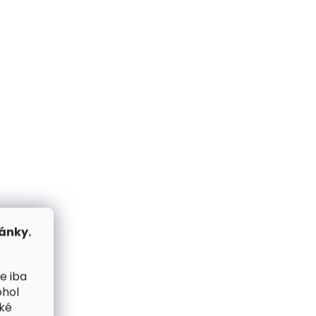
me ihneď
Skladom, odosielame ihneď
(2 ks)
(2 ks)
Kožená peňaženka
 Matte
SECRID Bandwallet Matte
Black-Green čierna
€82,08
Do košíka
NOVINKA
ánky.
ZADARMO
ZADARMO
e iba
ohol
cké