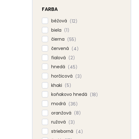
FARBA
béžová
12
biela
1
čierna
55
červená
4
fialová
2
hnedá
45
horčicová
3
khaki
5
koňakovo hnedá
18
modrá
36
oranžová
8
ružová
3
strieborná
4