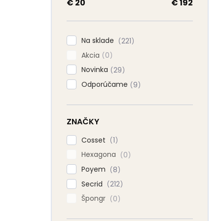
a
€
20
€
192
n
e
l
Na sklade
221
Akcia
0
Novinka
29
Odporúčame
9
ZNAČKY
Cosset
1
Hexagona
0
Poyem
8
Secrid
212
Špongr
0