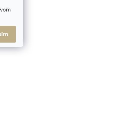
ctvom
me ihneď
Skladom, odosielame ihneď
(2 ks)
(2 ks)
sím
arty
Kožené puzdro na karty
tor
SECRID Miniwallet Jungle
Desert hnedé
€72,14
Do košíka
NOVINKA
ZADARMO
ZADARMO