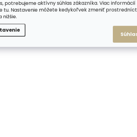
s, potrebujeme aktívny súhlas zákazníka. Viac informácií
te
tu
. Nastavenie môžete kedykoľvek zmeniť prostrední
a nižšie.
Skladom, odosielame ihneď
Skladom, odosiela
tavenie
(>2 ks)
Súhla
Kožená peňaženka
Kovové puzdro na k
SECRID Bandwallet Matte
SECRID Cardprotec
Black-Black čierna
Cedar hnedé
€82,08
€36,25
Do košíka
Do košíka
NOVINKA
NOVINKA
ZADARMO