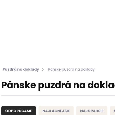
Hľadať
KOŽUŠINY DO INTERIÉRU
PRÍPRAVKY NA KOŽU
Puzdrá na doklady
Pánske puzdrá na doklady
Pánske puzdrá na dokl
R
a
ODPORÚČAME
NAJLACNEJŠIE
NAJDRAHŠIE
d