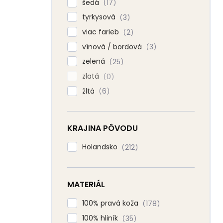
šedá
17
tyrkysová
3
viac farieb
2
vínová / bordová
3
zelená
25
zlatá
0
žltá
6
KRAJINA PÔVODU
Holandsko
212
MATERIÁL
100% pravá koža
178
100% hliník
35