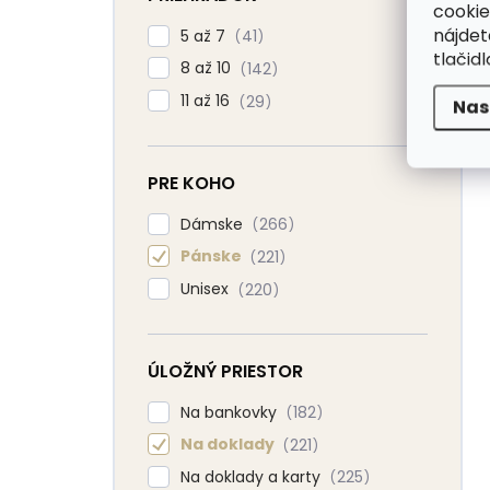
cookie
nájde
5 až 7
41
tlačidl
8 až 10
142
11 až 16
29
Nas
PRE KOHO
Dámske
266
Pánske
221
Unisex
220
ÚLOŽNÝ PRIESTOR
Na bankovky
182
Na doklady
221
Na doklady a karty
225