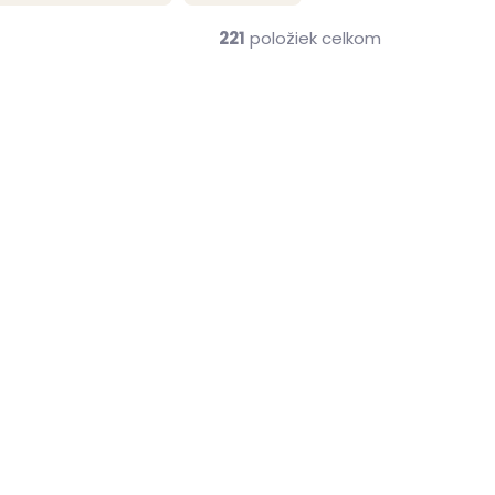
221
položiek celkom
NOVINKA
ZADARMO
ZADARMO
me ihneď
Skladom, odosielame ihneď
(2 ks)
(2 ks)
Kožená peňaženka
Veg
SECRID Miniwallet Veg
Caramello-Sand