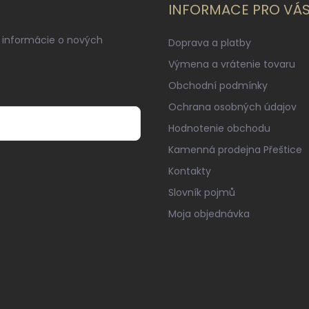
INFORMACE PRO VÁ
 informácie o nových
Doprava a platby
Výmena a vrátenie tovaru
Obchodní podmínky
Ochrana osobných údajov
Hodnotenie obchodu
Kamenná prodejna Přeštice
Kontakty
Slovník pojmů
Moja objednávka