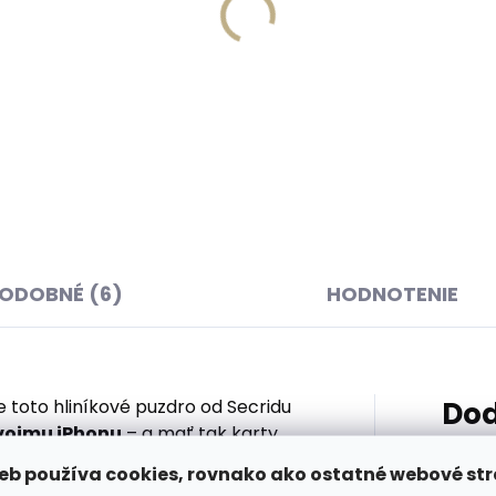
Skladom, odosielame 
Skladom, odosielame ihneď
(
(>2 ks)
Kožená kľúčenka Cosse
onil Organic Protect &
4475 vínovo červená
 200 ml – prírodná
€14,39
egnácia a starostlivosť
ožu
,55
Do košíka
košíka
ODOBNÉ (6)
HODNOTENIE
toto hliníkové puzdro od Secridu
Dod
vojmu iPhonu
– a mať tak karty
gSafe spája technickú precíznosť,
eb používa cookies, rovnako ako ostatné webové str
šich platobných kariet aj dokladov