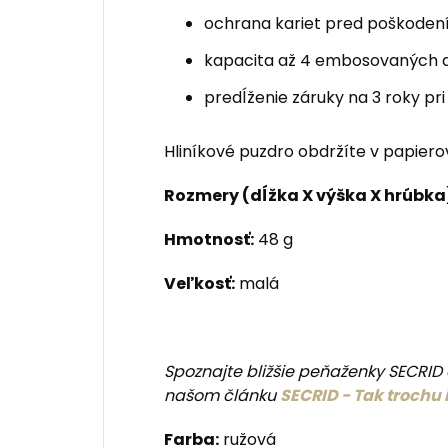
ochrana kariet pred poškode
kapacita až 4 embosovaných a
predĺženie záruky na 3 roky pri
Hliníkové puzdro obdržíte v papiero
Rozmery (dĺžka X výška X hrúbka
Hmotnosť:
48 g
Veľkosť:
malá
Spoznajte bližšie peňaženky SECRID a
našom článku
SECRID - Tak trochu
Farba:
ružová