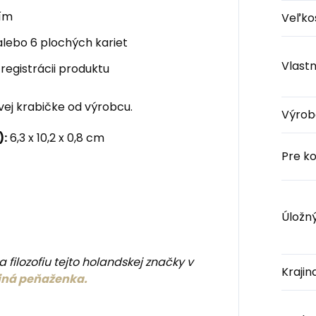
ním
Veľko
lebo 6 plochých kariet
Vlastn
 registrácii produktu
vej krabičke od výrobcu.
Výrob
):
6,3 x 10,2 x 0,8 cm
Pre k
Úložný
 filozofiu tejto holandskej značky v
Kraji
 iná peňaženka.