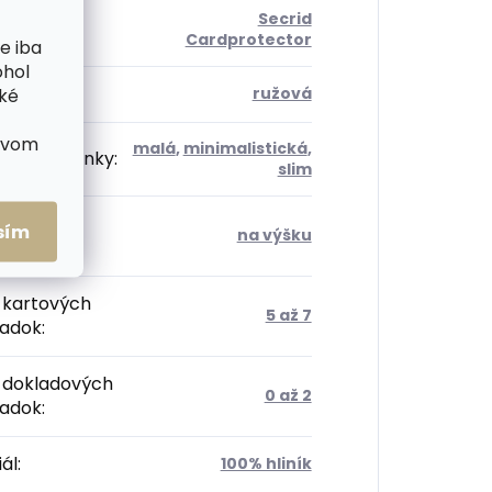
Secrid
ória
:
Cardprotector
e iba
ohol
:
ružová
cké
ctvom
malá
,
minimalistická
,
sť peněženky
:
slim
tácia
sím
na výšku
enky
:
 kartových
5 až 7
radok
:
 dokladových
0 až 2
radok
:
ál
:
100% hliník