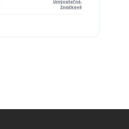
:
Umývateľné
,
Značkové