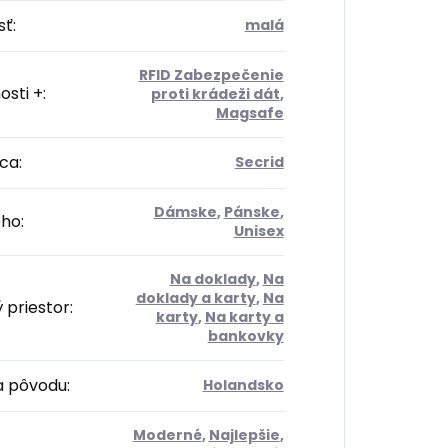
sť
:
malá
RFID Zabezpečenie
osti +
:
proti krádeži dát
,
Magsafe
ca
:
Secrid
Dámske
,
Pánske
,
oho
:
Unisex
Na doklady
,
Na
doklady a karty
,
Na
 priestor
:
karty
,
Na karty a
bankovky
na pôvodu
:
Holandsko
Moderné
,
Najlepšie
,