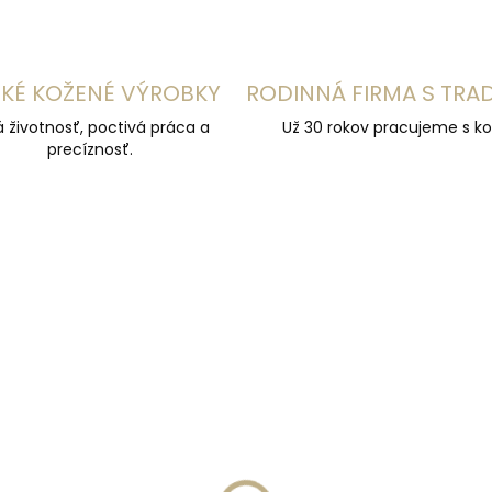
KÉ KOŽENÉ VÝROBKY
RODINNÁ FIRMA S TRA
á životnosť, poctivá práca a
Už 30 rokov pracujeme s ko
precíznosť.
ÚČAME