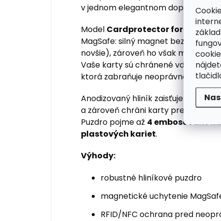
v jednom elegantnom doplnku.
Cookie
intern
Model
Cardprotector for MagSaf
základ
MagSafe: silný magnet bezpečne pri
fungov
novšie), zároveň ho však môžete k
cookie
nájde
Vaše karty sú chránené vďaka hliní
tlačidl
ktorá zabraňuje neoprávnenému čít
Nas
Anodizovaný hliník zaisťuje vysokú o
a zároveň chráni karty pred nech
Puzdro pojme až
4 embosované ka
plastových kariet
.
Výhody:
robustné hliníkové puzdro
magnetické uchytenie MagSafe
RFID/NFC ochrana pred neop