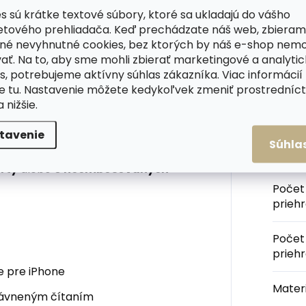
s sú krátke textové súbory, ktoré sa ukladajú do vášho
Kateg
etového prehliadača. Keď prechádzate náš web, zbieram
e
prináša plnú kompatibilitu s
né nevyhnutné cookies, bez ktorých by náš e-shop nem
chytí puzdro k iPhonu (modely 12 a
Farba
ať. Na to, aby sme mohli zbierať marketingové a analyti
edykoľvek jednoducho odobrať.
s, potrebujeme aktívny súhlas zákazníka. Viac informácií
te
tu
. Nastavenie môžete kedykoľvek zmeniť prostrední
kovému telu a
RFID
/NFC blokácii
,
Veľko
a nižšie.
aniu dát.
tavenie
dolnosť proti ohnutiu aj poškodeniu
Orien
Súhla
ceným bezdrôtovým načítaním.
peňaž
rty
alebo
6 neembosovaných
Počet
prieh
Počet
prieh
 pre iPhone
Materi
rávneným čítaním