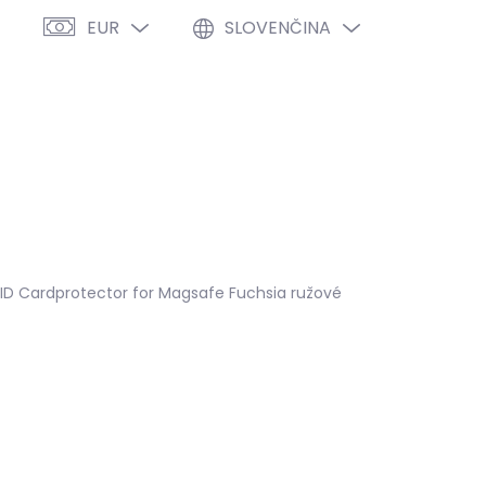
EUR
SLOVENČINA
PRÁZDNY KOŠÍK
NÁKUPNÝ
KOŠÍK
VÝPREDAJ %
O NÁS
BLOG
ID Cardprotector for Magsafe Fuchsia ružové
IHNEĎ
(1 KS)
2026
MOŽNOSTI DORUČENIA