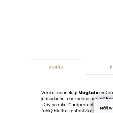
Skladom, odosielame ihneď
(2 ks)
Dámska kožená kľúčenka
Coll
Orbitkey 2.0 Rose Gold Blush
Care
– ružová so zlatým kovaním
impr
€41,20
na k
€11
Do košíka
Do 
POPIS
P
Vďaka technológii
MagSafe
môžete 
jednoducho a bezpečne pripnúť
k s
vždy po ruke. Cardprotector for Ma
Náš w
ľahký hliník a spoľahlivú ochranu va