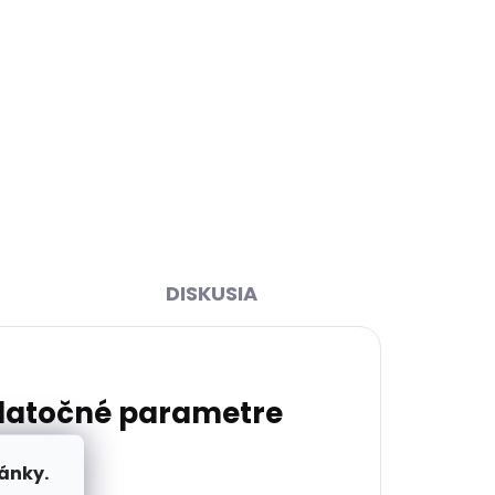
ihneď
Skladom, odosielame ihneď
>2 ks)
(>2 ks)
t
Kožená kľúčenka Cosset
4475 Komodo červená
€14,39
Do košíka
DISKUSIA
atočné parametre
ánky.