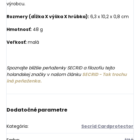
výrobcu.
Rozmery (dĺžka X výška X hrúbka):
6,3 x 10,2 x 0,8 cm
Hmotnosť:
48 g
Veľkosť:
malá
Spoznajte bližšie peňaženky SECRID a filozofiu tejto
holandskej značky v našom článku
SECRID - Tak trochu
iná peňaženka.
Dodatočné parametre
Kategória
:
Secrid Cardprotector
Farba
:
žltá