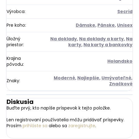
Výrobca
:
Secrid
Pre koho
:
Dámske
,
Pánske
,
Unisex
Úložný
Na doklady
,
Na doklady a karty
,
Na
priestor
:
karty
,
Na karty a bankovky
Krajina
Holandsko
pôvodu
:
Moderné
,
Najlepšie
,
Umývateľné
,
Znaky
:
Značkové
Diskusia
Buďte prvý, kto napíše príspevok k tejto položke.
Len registrovaní používatelia môžu pridávať príspevky.
Prosím
prihláste sa
alebo sa
zaregistrujte
.