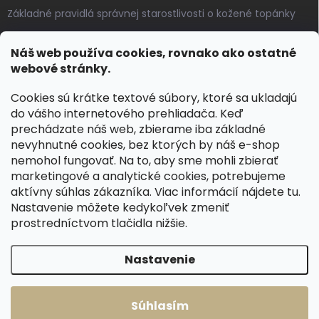
Základné pravidlá správnej starostlivosti o kožené topánky
Ako sa starať o voskované, anilínové a olejované kože
Náš web používa cookies, rovnako ako ostatné
Výroba českých kožených opaskov: vôňa pravej kože, dotyk
webové stránky.
remesla
Cookies sú krátke textové súbory, ktoré sa ukladajú
do vášho internetového prehliadača. Keď
KONTAKT
prechádzate náš web, zbierame iba základné
nevyhnutné cookies, bez ktorých by náš e-shop
dotazy
@
spongr.cz
nemohol fungovať. Na to, aby sme mohli zbierať
marketingové a analytické cookies, potrebujeme
+420 776 663 962
aktívny súhlas zákazníka. Viac informácií nájdete
tu
.
https://www.facebook.com/spongr.cz
Nastavenie môžete kedykoľvek zmeniť
prostredníctvom tlačidla nižšie.
spongr.cz
Nastavenie
Copyright 2026
Špongr.cz
. Všetky práva vyhradené.
Súhlasím