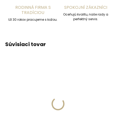
RODINNÁ FIRMA S
SPOKOJNÍ ZÁKAZNÍCI
TRADÍCIOU
Oceňujú kvalitu, naše rady a
perfektný servis.
Už 30 rokov pracujeme s kožou.
Súvisiaci tovar
ODPORÚČAME
Skladom, odosielame ihneď
(2 ks)
Skladom, odosielame ihneď
(>2 ks)
Dámska kožená
Collonil Organic
kľúčenka Orbitkey 2.0
Protect & Care 200 ml