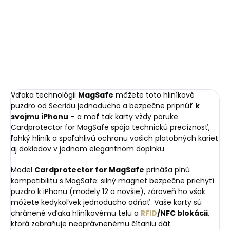
Rose Gold Blush –
– prírodná
ružová so zlatým
€41,20
impregnácia a
kovaním
€11,55
starostlivosť na kožu
Do košíka
Do košíka
Vďaka technológii
MagSafe
môžete toto hliníkové
puzdro od Secridu jednoducho a bezpečne pripnúť
k
svojmu iPhonu
– a mať tak karty vždy poruke.
Cardprotector for MagSafe spája technickú precíznosť,
ľahký hliník a spoľahlivú ochranu vašich platobných kariet
aj dokladov v jednom elegantnom doplnku.
Model
Cardprotector for MagSafe
prináša plnú
kompatibilitu s MagSafe: silný magnet bezpečne prichytí
puzdro k iPhonu (modely 12 a novšie), zároveň ho však
môžete kedykoľvek jednoducho odňať. Vaše karty sú
chránené vďaka hliníkovému telu a
RFID
/NFC blokácii
,
ktorá zabraňuje neoprávnenému čítaniu dát.