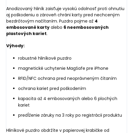
Anodizovaný hliník zaisťuje vysokú odolnosť proti ohnutiu
aj poškodeniu a zároveň chráni karty pred nechceným
bezdrôtovým načítaním. Puzdro pojme až
4
embosované karty
alebo
6 neembosovaných
plastových kariet
.
Výhody:
robustné hliníkové puzdro
magnetické uchytenie MagSafe pre iPhone
RFID/NFC ochrana pred neoprávneným čítaním
ochrana kariet pred poškodením
kapacita až 4 embosovaných alebo 6 plochých
kariet
predĺženie záruky na 3 roky po registrácii produktu
Hliníkové puzdro obdržíte v papierovej krabičke od