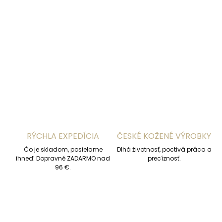
−
+
Pridať do košíka
DETAILNÉ INFORMÁCIE
OPÝTAŤ SA
STRÁŽIŤ
RÝCHLA EXPEDÍCIA
ČESKÉ KOŽENÉ VÝROBKY
Čo je skladom, posielame
Dlhá životnosť, poctivá práca a
ihneď. Dopravné ZADARMO nad
precíznosť.
96 €.