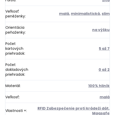
Veľkosť
malá
,
minimalistická
,
slim
peněženky
:
Orientácia
na výšku
peňaženky
:
Počet
kartových
5 až 7
priehradok
:
Počet
dokladových
0 až 2
priehradok
:
Materiál
:
100% hliník
Veľkosť
:
malá
RFID Zabezpečenie proti krádeži dát
,
Vlastnosti +
:
Magsafe