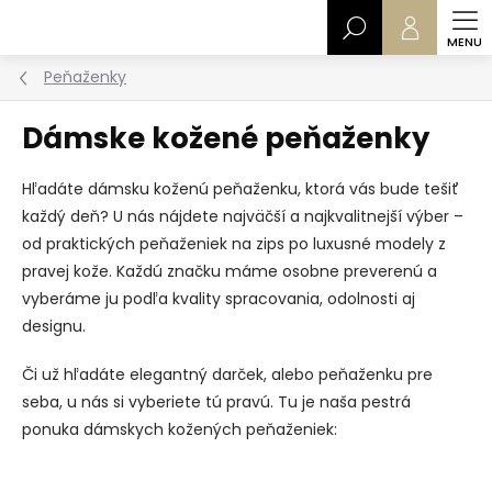
Prejsť
Hľadať
na
obsah
Peňaženky
Dámske kožené peňaženky
Hľadáte dámsku koženú peňaženku, ktorá vás bude tešiť
každý deň? U nás nájdete najväčší a najkvalitnejší výber –
od praktických peňaženiek na zips po luxusné modely z
pravej kože. Každú značku máme osobne preverenú a
vyberáme ju podľa kvality spracovania, odolnosti aj
designu.
Či už hľadáte elegantný darček, alebo peňaženku pre
seba, u nás si vyberiete tú pravú. Tu je naša pestrá
ponuka dámskych kožených peňaženiek: