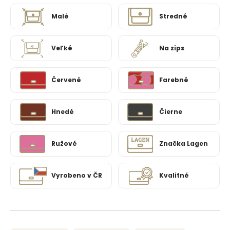
Malé
Stredné
Veľké
Na zips
Červené
Farebné
Hnedé
Čierne
Ružové
Značka Lagen
Vyrobeno v ČR
Kvalitné
R