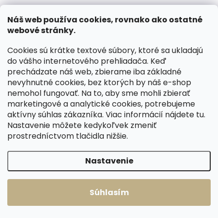
Náš web používa cookies, rovnako ako ostatné
webové stránky.
ZADARMO
ZADARMO
Cookies sú krátke textové súbory, ktoré sa ukladajú
do vášho internetového prehliadača. Keď
prechádzate náš web, zbierame iba základné
nevyhnutné cookies, bez ktorých by náš e-shop
nemohol fungovať. Na to, aby sme mohli zbierať
marketingové a analytické cookies, potrebujeme
aktívny súhlas zákazníka. Viac informácií nájdete
tu
.
Skladom, odosielame ihneď
Skladom, odosielame ihneď
Nastavenie môžete kedykoľvek zmeniť
(>2 ks)
(2 ks)
prostredníctvom tlačidla nižšie.
Malá kožená
Menšia dámska
peňaženka Cosset
kožená peňaženka
Nastavenie
4511 Red Komodo
Cosset 4508
červená
Komodo bordó
€49,45
€49,45
Súhlasím
Do košíka
Do košíka