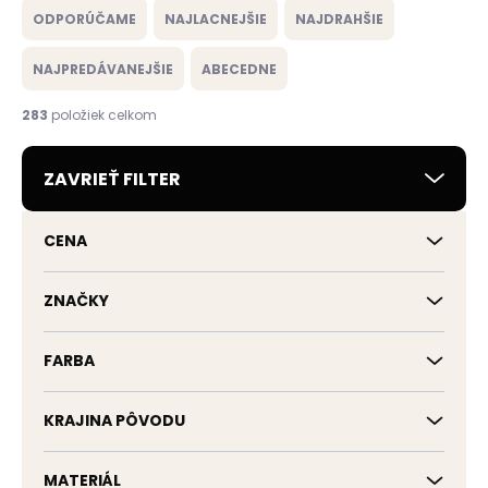
a
ODPORÚČAME
NAJLACNEJŠIE
NAJDRAHŠIE
d
e
NAJPREDÁVANEJŠIE
ABECEDNE
n
i
283
položiek celkom
e
p
ZAVRIEŤ FILTER
r
o
d
CENA
u
k
t
ZNAČKY
o
v
FARBA
KRAJINA PÔVODU
MATERIÁL