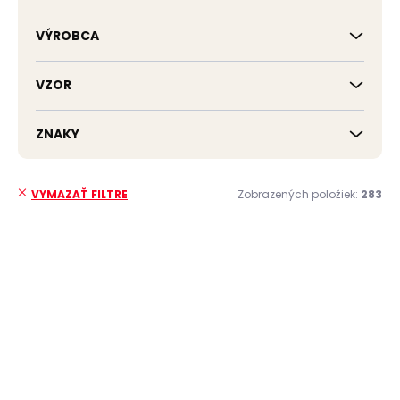
VÝROBCA
VZOR
ZNAKY
Zobrazených položiek:
283
VYMAZAŤ FILTRE
V
ý
p
i
s
p
r
o
d