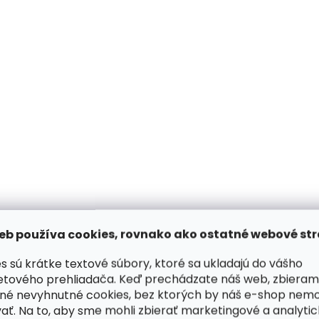
Skladom, odosielame ihneď
Skladom, odosiela
(2 ks)
Pánska kožená
Malá kožená peňa
peňaženka Poyem 5233
Poyem 5239 hnedá
koňakovo hnedá
€24,71
€32,96
Do košíka
Do košíka
eb používa cookies, rovnako ako ostatné webové str
s sú krátke textové súbory, ktoré sa ukladajú do vášho
etového prehliadača. Keď prechádzate náš web, zbieram
né nevyhnutné cookies, bez ktorých by náš e-shop nem
ať. Na to, aby sme mohli zbierať marketingové a analyti