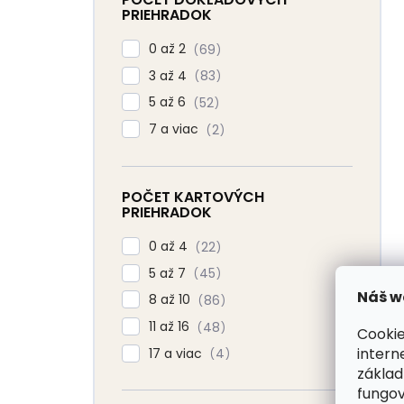
PRIEHRADOK
0 až 2
69
3 až 4
83
5 až 6
52
7 a viac
2
POČET KARTOVÝCH
PRIEHRADOK
0 až 4
22
5 až 7
45
Náš w
8 až 10
86
11 až 16
48
Cookie
intern
17 a viac
4
základ
fungov