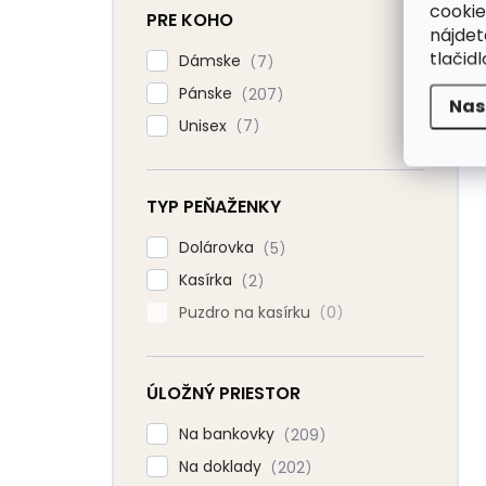
cookie
PRE KOHO
nájde
tlačidl
Dámske
7
Pánske
207
Nas
Unisex
7
TYP PEŇAŽENKY
Dolárovka
5
Kasírka
2
Puzdro na kasírku
0
ÚLOŽNÝ PRIESTOR
Na bankovky
209
Na doklady
202