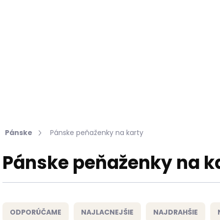
Hľadať
KOŽUŠINY DO INTERIÉRU
PRÍPRAVKY NA KOŽU
Pánske
Pánske peňaženky na karty
Pánske peňaženky na k
R
a
ODPORÚČAME
NAJLACNEJŠIE
NAJDRAHŠIE
d