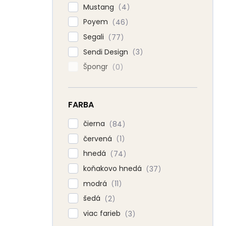
Mustang
4
Poyem
46
Segali
77
Sendi Design
3
Špongr
0
FARBA
čierna
84
červená
1
hnedá
74
koňakovo hnedá
37
modrá
11
šedá
2
viac farieb
3