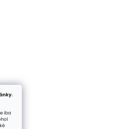
me ihneď
Skladom, odosielame ihneď
(2 ks)
(1 ks)
ženka
Pánska kožená
peňaženka BLC-6128-224
koňaková s RFID
€37,08
Do košíka
ánky.
e iba
ohol
cké