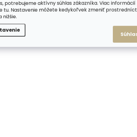
s, potrebujeme aktívny súhlas zákazníka. Viac informácií
te
tu
. Nastavenie môžete kedykoľvek zmeniť prostrední
a nižšie.
tavenie
Skladom, odosielame ihneď
Skladom, odosiela
Súhla
(>2 ks)
Pánska kožená
Malá kožená peňa
peňaženka Lagen 66-
Poyem 5239 červe
3701/M LEBKA hnedá
€24,71
€22,19
Do košíka
Do košíka
ODPORÚČAME