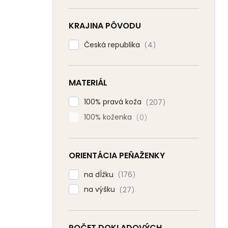
KRAJINA PÔVODU
Česká republika
4
MATERIÁL
100% pravá koža
207
100% koženka
0
ORIENTÁCIA PEŇAŽENKY
na dĺžku
176
na výšku
27
POČET DOKLADOVÝCH