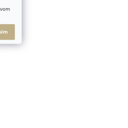
ctvom
me ihneď
Skladom, odosielame ihneď
sím
(2 ks)
(>2 ks)
ženka
Pánska kožená
ná
peňaženka Lagen 66-3701
OROL koňaková
€19,22
Do košíka