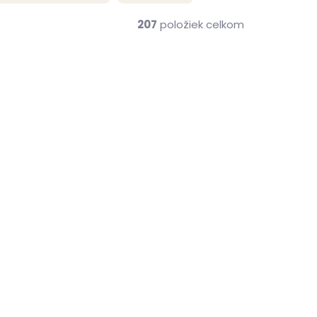
207
položiek celkom
me ihneď
Skladom, odosielame ihneď
(>2 ks)
(1 ks)
Pánska kožená
GLEN
peňaženka Poyem 5233
čierna