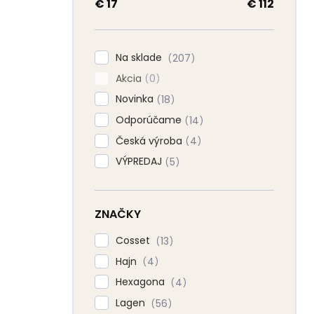
a
€
17
€
112
n
e
l
Na sklade
207
Akcia
0
Novinka
18
Odporúčame
14
Česká výroba
4
VÝPREDAJ
5
ZNAČKY
Cosset
13
Hajn
4
Hexagona
4
Lagen
56