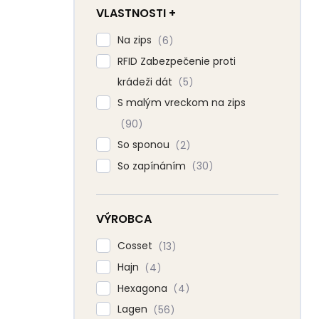
VLASTNOSTI +
Na zips
6
RFID Zabezpečenie proti
krádeži dát
5
S malým vreckom na zips
90
So sponou
2
So zapínáním
30
VÝROBCA
Cosset
13
Hajn
4
Hexagona
4
Lagen
56