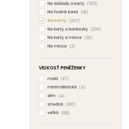
Na doklady a karty
202
Na hodně karet
19
Na karty
207
Na karty a bankovky
203
Na karty a mince
25
Na mince
2
VEĽKOSŤ PENĚŽENKY
malá
37
minimalistická
4
slim
4
stredná
100
veľká
68