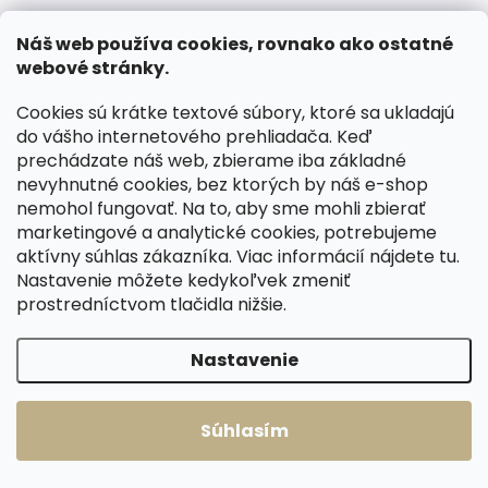
Do košíka
Do košíka
Náš web používa cookies, rovnako ako ostatné
webové stránky.
Cookies sú krátke textové súbory, ktoré sa ukladajú
Načítať 60 ďalších
do vášho internetového prehliadača. Keď
prechádzate náš web, zbierame iba základné
1
4
nevyhnutné cookies, bez ktorých by náš e-shop
O
S
nemohol fungovať. Na to, aby sme mohli zbierať
v
t
190
položiek celkom
l
marketingové a analytické cookies, potrebujeme
r
Hore
á
aktívny súhlas zákazníka. Viac informácií nájdete
tu
.
á
d
Nastavenie môžete kedykoľvek zmeniť
n
a
prostredníctvom tlačidla nižšie.
k
c
o
i
e
v
Nastavenie
p
a
r
n
v
RÝCHLA EXPEDÍCIA
ČESKÉ KOŽENÉ VÝROBKY
i
Súhlasím
k
e
Čo je skladom, posielame
y
Dlhá životnosť, poctivá práca a
ihneď. Dopravné ZADARMO nad
precíznosť.
v