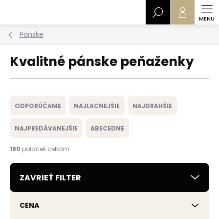
Prejsť
Hľadať
na
obsah
Pánske
Kvalitné pánske peňaženky
R
a
ODPORÚČAME
NAJLACNEJŠIE
NAJDRAHŠIE
d
e
NAJPREDÁVANEJŠIE
ABECEDNE
n
i
190
položiek celkom
e
p
ZAVRIEŤ FILTER
r
o
d
CENA
u