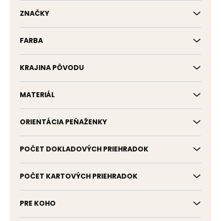
k
t
ZNAČKY
o
v
FARBA
KRAJINA PÔVODU
MATERIÁL
ORIENTÁCIA PEŇAŽENKY
POČET DOKLADOVÝCH PRIEHRADOK
POČET KARTOVÝCH PRIEHRADOK
PRE KOHO