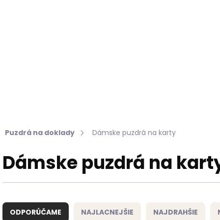
Hľadať
KOŽUŠINY DO INTERIÉRU
PRÍPRAVKY NA KOŽU
Puzdrá na doklady
Dámske puzdrá na karty
Dámske puzdrá na kart
R
a
ODPORÚČAME
NAJLACNEJŠIE
NAJDRAHŠIE
d