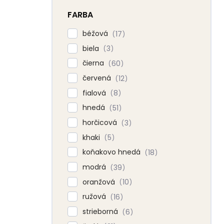
FARBA
béžová
17
biela
3
čierna
60
červená
12
fialová
8
hnedá
51
horčicová
3
khaki
5
koňakovo hnedá
18
modrá
39
oranžová
10
ružová
16
strieborná
6