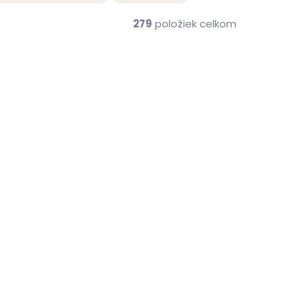
279
položiek celkom
NOVINKA
ZADARMO
ZADARMO
me ihneď
Skladom, odosielame ihneď
(2 ks)
(2 ks)
Kožená peňaženka
Veg
SECRID Miniwallet Veg
Caramello-Sand