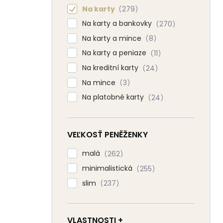
Na karty
279
Na karty a bankovky
270
Na karty a mince
8
Na karty a peniaze
11
Na kreditní karty
24
Na mince
3
Na platobné karty
24
VEĽKOSŤ PENĚŽENKY
malá
262
minimalistická
255
slim
237
VLASTNOSTI +