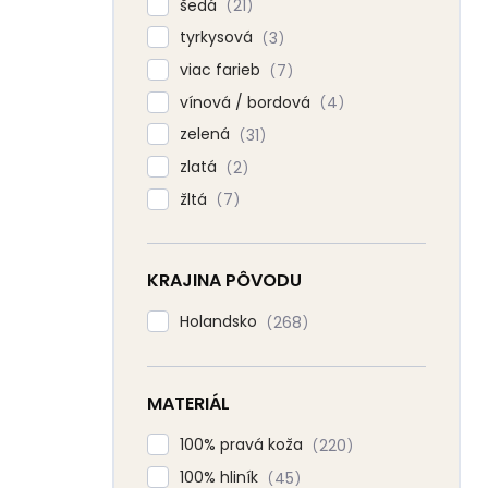
šedá
21
tyrkysová
3
viac farieb
7
vínová / bordová
4
zelená
31
zlatá
2
žltá
7
KRAJINA PÔVODU
Holandsko
268
MATERIÁL
100% pravá koža
220
100% hliník
45