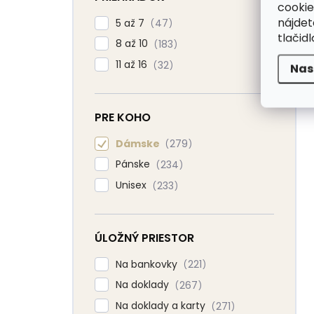
cookie
nájde
5 až 7
47
tlačidl
8 až 10
183
11 až 16
32
Nas
PRE KOHO
Dámske
279
Pánske
234
Unisex
233
ÚLOŽNÝ PRIESTOR
Na bankovky
221
Na doklady
267
Na doklady a karty
271