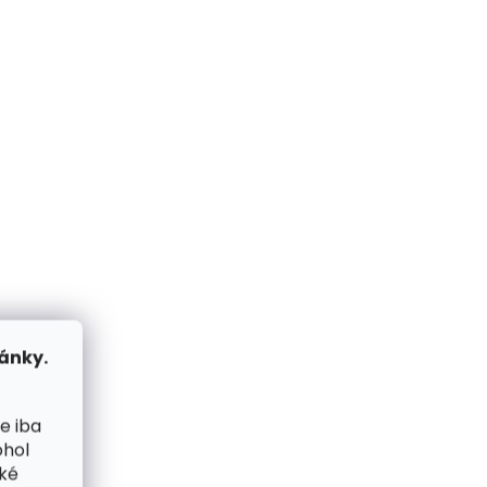
me ihneď
Skladom, odosielame ihneď
(2 ks)
(2 ks)
Kožená peňaženka
 Matte
SECRID Bandwallet Matte
Black-Green čierna
€82,08
Do košíka
NOVINKA
ánky.
ZADARMO
ZADARMO
e iba
ohol
cké