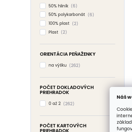
50% hliník
6
50% polykarbonát
6
100% plast
2
Plast
2
ORIENTÁCIA PEŇAŽENKY
na výšku
262
POČET DOKLADOVÝCH
PRIEHRADOK
Náš w
0 až 2
262
Cookie
intern
základ
POČET KARTOVÝCH
fungov
PRIEHRADOK