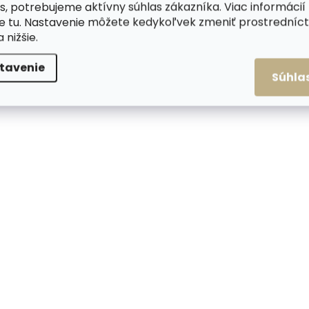
s, potrebujeme aktívny súhlas zákazníka. Viac informácií
te
tu
. Nastavenie môžete kedykoľvek zmeniť prostrední
a nižšie.
Skladom, odosielame ihneď
Skladom, odosiela
tavenie
(>2 ks)
Súhla
Kožená peňaženka
Kovové puzdro na k
SECRID Bandwallet Matte
SECRID Cardprotec
Black-Black čierna
Cedar hnedé
€82,08
€36,25
Do košíka
Do košíka
NOVINKA
NOVINKA
ZADARMO