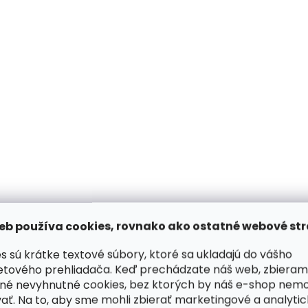
Skladom, odosielame ihneď
Skladom, odosiela
(>2 ks)
Kožená peňaženka
Kožená peňaženka
SECRID Bandwallet Matte
SECRID Bandwallet
Grey-Grey sivá
Earth-Beige hnedá
€82,08
€82,08
Do košíka
Do košíka
NOVINKA
NOVINKA
eb používa cookies, rovnako ako ostatné webové str
ZADARMO
s sú krátke textové súbory, ktoré sa ukladajú do vášho
etového prehliadača. Keď prechádzate náš web, zbieram
né nevyhnutné cookies, bez ktorých by náš e-shop nem
ať. Na to, aby sme mohli zbierať marketingové a analyti