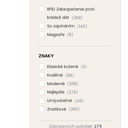
RFID Zabezpečenie proti
krádeži dát
268
So zapínáním
140
Magsafe
8
ZNAKY
Klasické kožené
11
Kvalitné
89
Moderné
268
Najlepšie
279
Umývateľné
49
Značkové
260
Zobrazených položiek:
279