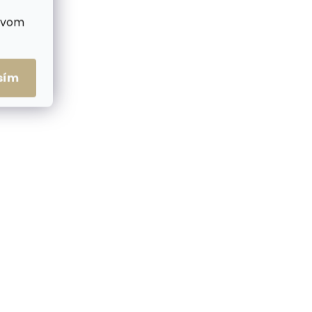
ctvom
me ihneď
Skladom, odosielame ihneď
(2 ks)
(>2 ks)
sím
arty
Puzdro na karty SECRID
tor
Flexwallet Teal tyrkysovo
modré
€49,45
Do košíka
NOVINKA
ZADARMO
ZADARMO