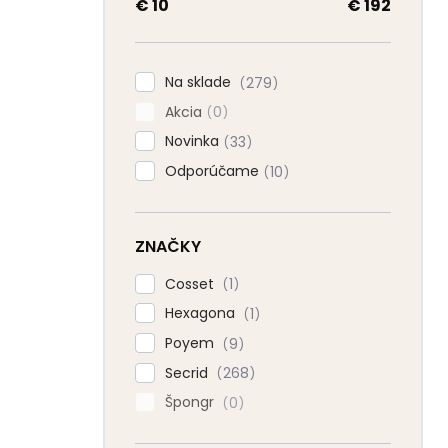
a
€
10
€
192
n
e
l
Na sklade
279
Akcia
0
Novinka
33
Odporúčame
10
ZNAČKY
Cosset
1
Hexagona
1
Poyem
9
Secrid
268
Špongr
0