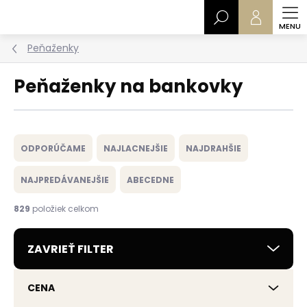
Prejsť
Hľadať
na
obsah
Peňaženky
Peňaženky na bankovky
R
a
ODPORÚČAME
NAJLACNEJŠIE
NAJDRAHŠIE
d
e
NAJPREDÁVANEJŠIE
ABECEDNE
n
i
829
položiek celkom
e
p
ZAVRIEŤ FILTER
r
o
d
CENA
u