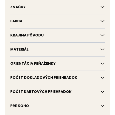
k
t
ZNAČKY
o
v
FARBA
KRAJINA PÔVODU
MATERIÁL
ORIENTÁCIA PEŇAŽENKY
POČET DOKLADOVÝCH PRIEHRADOK
POČET KARTOVÝCH PRIEHRADOK
PRE KOHO