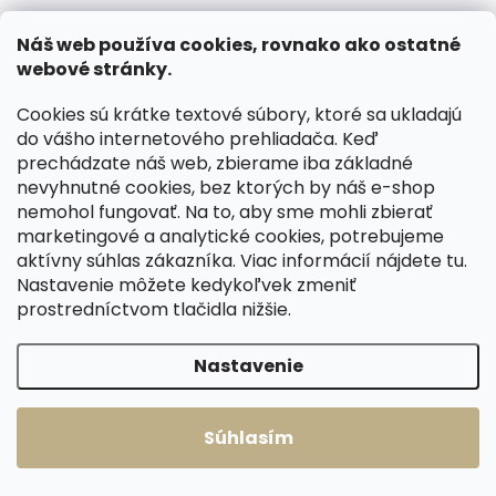
BLC 5304/222
BLC 5304/222 Taupe
modrá
svetlo hnedá
€45,33
€45,33
Náš web používa cookies, rovnako ako ostatné
webové stránky.
Do košíka
Do košíka
Cookies sú krátke textové súbory, ktoré sa ukladajú
do vášho internetového prehliadača. Keď
prechádzate náš web, zbierame iba základné
Načítať 60 ďalších
nevyhnutné cookies, bez ktorých by náš e-shop
nemohol fungovať. Na to, aby sme mohli zbierať
1
14
marketingové a analytické cookies, potrebujeme
O
S
v
aktívny súhlas zákazníka. Viac informácií nájdete
tu
.
t
829
položiek celkom
l
Nastavenie môžete kedykoľvek zmeniť
r
Hore
á
prostredníctvom tlačidla nižšie.
á
d
n
a
k
c
Nastavenie
o
i
e
v
p
a
Súhlasím
r
n
v
RÝCHLA EXPEDÍCIA
ČESKÉ KOŽENÉ VÝROBKY
i
k