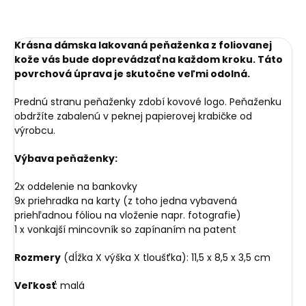
Krásna dámska lakovaná peňaženka z foliovanej
kože vás bude doprevádzať na každom kroku. Táto
povrchová úprava je skutočne veľmi odolná.
Prednú stranu peňaženky zdobí kovové logo. Peňaženku
obdržíte zabalenú v peknej papierovej krabičke od
výrobcu.
Výbava peňaženky:
2x oddelenie na bankovky
9x priehradka na karty (z toho jedna vybavená
priehľadnou fóliou na vloženie napr. fotografie)
1 x vonkajší mincovník so zapínaním na patent
Rozmery
(dĺžka X výška X tloušťka): 11,5 x 8,5 x 3,5 cm
Veľkosť
: malá