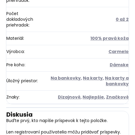
priehradok
:
Počet
dokladových
0 až 2
priehradok
:
Materiál
:
100% pravá koža
Výrobca
:
Carmelo
Pre koho
:
Dámske
Na bankovky
,
Na karty
,
Na karty a
Úložný priestor
:
bankovky
Znaky
:
Dizajnové
,
Najlepšie
,
Značkové
Diskusia
Buďte prvý, kto napíše príspevok k tejto položke.
Len registrovaní používatelia môžu pridávať príspevky.