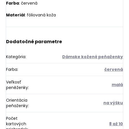
Farba
: červená
Materiál
: fóliovaná koža
Dodatočné parametre
Kategória
:
Dámske kožené peňaženky
Farba
:
červená
Veľkosť
malá
peněženky
:
Orientácia
na výšku
peňaženky
:
Počet
kartových
8 až 10