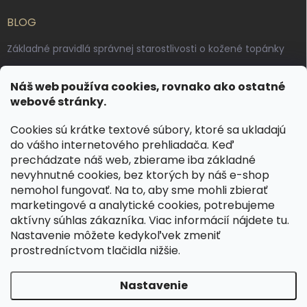
BLOG
Základné pravidlá správnej starostlivosti o kožené topánky
Ako sa starať o voskované, anilínové a olejované kože
Náš web používa cookies, rovnako ako ostatné
Výroba českých kožených opaskov: vôňa pravej kože, dotyk
webové stránky.
remesla
Cookies sú krátke textové súbory, ktoré sa ukladajú
do vášho internetového prehliadača. Keď
KONTAKT
prechádzate náš web, zbierame iba základné
nevyhnutné cookies, bez ktorých by náš e-shop
dotazy
@
spongr.cz
nemohol fungovať. Na to, aby sme mohli zbierať
marketingové a analytické cookies, potrebujeme
+420 776 663 962
aktívny súhlas zákazníka. Viac informácií nájdete
tu
.
https://www.facebook.com/spongr.cz
Nastavenie môžete kedykoľvek zmeniť
prostredníctvom tlačidla nižšie.
spongr.cz
Nastavenie