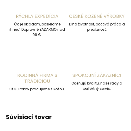
RÝCHLA EXPEDÍCIA
ČESKÉ KOŽENÉ VÝROBKY
Čo je skladom, posielame
Dlhá životnosť, poctivá práca a
ihneď. Dopravné ZADARMO nad
precíznosť.
96 €.
RODINNÁ FIRMA S
SPOKOJNÍ ZÁKAZNÍCI
TRADÍCIOU
Oceňujú kvalitu, naše rady a
perfektný servis.
Už 30 rokov pracujeme s kožou.
Súvisiaci tovar
ODPORÚČAME
ODPORÚČAME