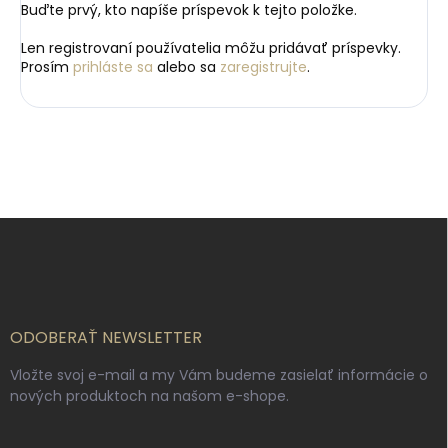
Buďte prvý, kto napíše príspevok k tejto položke.
Len registrovaní používatelia môžu pridávať príspevky.
Prosím
prihláste sa
alebo sa
zaregistrujte
.
Z
á
p
ä
t
i
ODOBERAŤ NEWSLETTER
e
Vložte svoj e-mail a my Vám budeme zasielať informácie o
nových produktoch na našom e-shope.