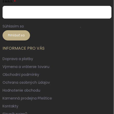
EMAIL
Súhlasím so
spracovaním osobných údajov
.
Prihlásiť sa
INFORMACE PRO VÁS
Doprava a platby
Výmena a vrátenie tovaru
Obchodní podmínky
Ochrana osobných údajov
Hodnotenie obchodu
Kamenná prodejna Přeštice
Kontakty
Slovník pojmů