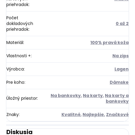
priehradok
:
Počet
dokladových
0 až 2
priehradok
:
Materiál
:
100% pravá koža
Vlastnosti +
:
Na zips
Výrobca
:
Lagen
Pre koho
:
Dámske
Na bankovky
,
Na karty
,
Na karty a
Úložný priestor
:
bankovky
Znaky
:
Kvalitné
,
Najlepšie
,
Značkové
Diskusia