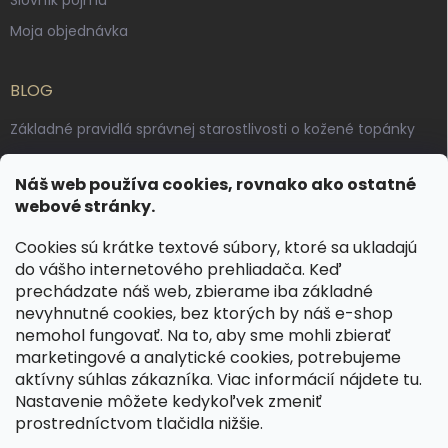
Moja objednávka
BLOG
Základné pravidlá správnej starostlivosti o kožené topánky
Ako sa starať o voskované, anilínové a olejované kože
Náš web používa cookies, rovnako ako ostatné
Výroba českých kožených opaskov: vôňa pravej kože, dotyk
webové stránky.
remesla
Cookies sú krátke textové súbory, ktoré sa ukladajú
do vášho internetového prehliadača. Keď
KONTAKT
prechádzate náš web, zbierame iba základné
nevyhnutné cookies, bez ktorých by náš e-shop
dotazy
@
spongr.cz
nemohol fungovať. Na to, aby sme mohli zbierať
marketingové a analytické cookies, potrebujeme
+420 776 663 962
aktívny súhlas zákazníka. Viac informácií nájdete
tu
.
https://www.facebook.com/spongr.cz
Nastavenie môžete kedykoľvek zmeniť
prostredníctvom tlačidla nižšie.
spongr.cz