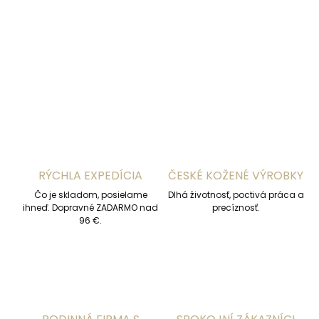
DETAILNÉ INFORMÁCIE
OPÝTAŤ SA
STRÁŽIŤ
RÝCHLA EXPEDÍCIA
ČESKÉ KOŽENÉ VÝROBKY
Čo je skladom, posielame
Dlhá životnosť, poctivá práca a
ihneď. Dopravné ZADARMO nad
precíznosť.
96 €.