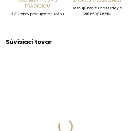
RODINNÁ FIRMA S
SPOKOJNÍ ZÁKAZNÍCI
TRADÍCIOU
Oceňujú kvalitu, naše rady a
perfektný servis.
Už 30 rokov pracujeme s kožou.
Súvisiaci tovar
ODPORÚČAME
ODPORÚČAME
Vyrobíme do 20 dní
Vyrobíme do 20 dní
(>2 ks)
(>2 ks)
Gravírovanie
Gravírovanie textu na
monogramu na
peňaženku
peňaženku
€13,57