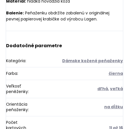
Materiál:
hladká hovädzia koža
Balenie:
Peňaženku obdržíte zabalenú v originálnej
pevnej papierovej krabičke od výrobcu Lagen.
Dodatočné parametre
Kategória
:
Dámske kožené peňaženky
Farba
:
čierna
Veľkosť
dľhá
,
veľká
peněženky
:
Orientácia
na dĺžku
peňaženky
:
Počet
kartových
11 až 16