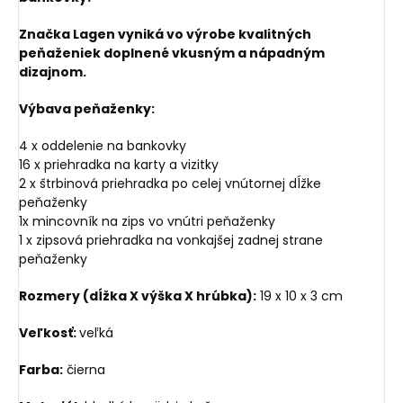
Značka Lagen vyniká vo výrobe kvalitných
peňaženiek doplnené vkusným a nápadným
dizajnom.
Výbava peňaženky:
4 x oddelenie na bankovky
16 x priehradka na karty a vizitky
2 x štrbinová priehradka po celej vnútornej dĺžke
peňaženky
1x mincovník na zips vo vnútri peňaženky
1 x zipsová priehradka na vonkajšej zadnej strane
peňaženky
Rozmery (dĺžka X výška X hrúbka):
19 x 10 x 3 cm
Veľkosť:
veľká
Farba:
čierna