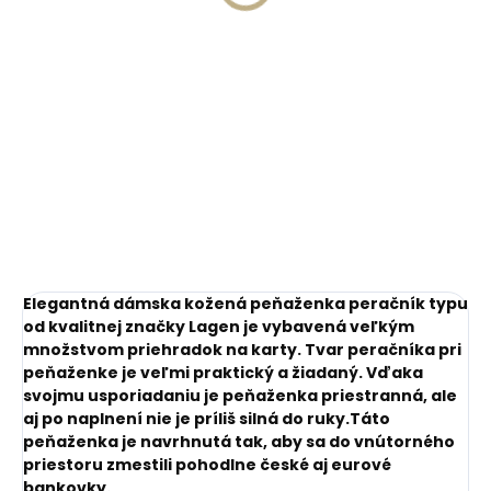
€11,10
Do košíka
Do košíka
Elegantná dámska kožená peňaženka peračník typu
od kvalitnej značky Lagen je vybavená veľkým
množstvom priehradok na karty. Tvar peračníka pri
peňaženke je veľmi praktický a žiadaný. Vďaka
svojmu usporiadaniu je peňaženka priestranná, ale
aj po naplnení nie je príliš silná do ruky.Táto
peňaženka je navrhnutá tak, aby sa do vnútorného
priestoru zmestili pohodlne české aj eurové
bankovky.