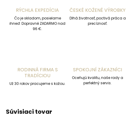
RÝCHLA EXPEDÍCIA
ČESKÉ KOŽENÉ VÝROBKY
Čo je skladom, posielame
Dlhá životnosť, poctivá práca a
ihneď. Dopravné ZADARMO nad
precíznosť.
96 €.
RODINNÁ FIRMA S
SPOKOJNÍ ZÁKAZNÍCI
TRADÍCIOU
Oceňujú kvalitu, naše rady a
perfektný servis.
Už 30 rokov pracujeme s kožou.
Súvisiaci tovar
ČESKÁ VÝROBA
ČESKÁ VÝROBA