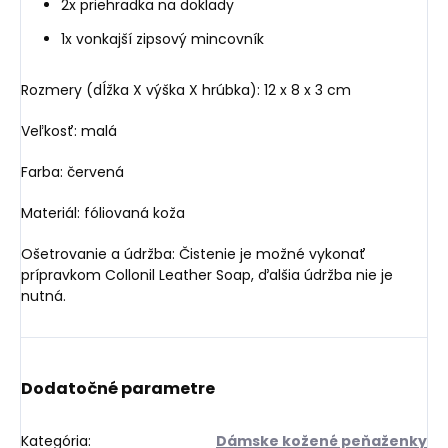
2x priehradka na doklady
1x vonkajší zipsový mincovník
Rozmery (dĺžka X výška X hrúbka): 12 x 8 x 3 cm
Veľkosť: malá
Farba: červená
Materiál: fóliovaná koža
Ošetrovanie a údržba: Čistenie je možné vykonať
prípravkom Collonil Leather Soap, ďalšia údržba nie je
nutná.
Dodatočné parametre
Kategória
:
Dámske kožené peňaženky