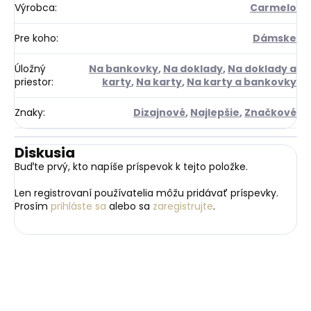
Výrobca
:
Carmelo
Pre koho
:
Dámske
Úložný
Na bankovky
,
Na doklady
,
Na doklady a
priestor
:
karty
,
Na karty
,
Na karty a bankovky
Znaky
:
Dizajnové
,
Najlepšie
,
Značkové
Diskusia
Buďte prvý, kto napíše príspevok k tejto položke.
Len registrovaní používatelia môžu pridávať príspevky.
Prosím
prihláste sa
alebo sa
zaregistrujte
.