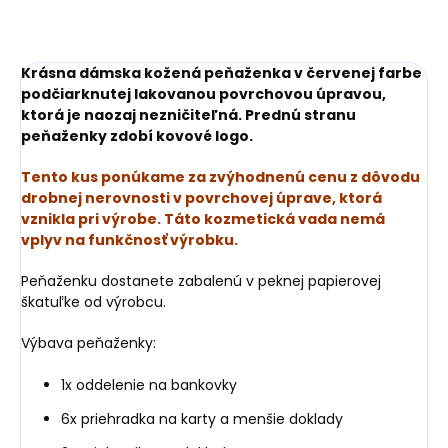
Krásna dámska kožená peňaženka v červenej farbe
podčiarknutej lakovanou povrchovou úpravou,
ktorá je naozaj nezničiteľná. Prednú stranu
peňaženky zdobí kovové logo.
Tento kus ponúkame za zvýhodnenú cenu z dôvodu
drobnej nerovnosti v povrchovej úprave, ktorá
vznikla pri výrobe. Táto kozmetická vada nemá
vplyv na funkčnosť výrobku.
Peňaženku dostanete zabalenú v peknej papierovej
škatuľke od výrobcu.
Výbava peňaženky:
1x oddelenie na bankovky
6x priehradka na karty a menšie doklady