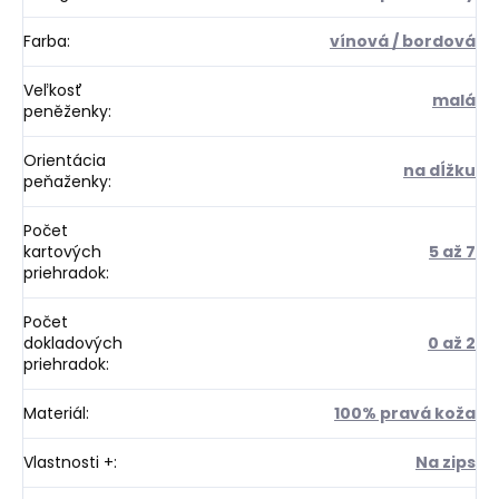
Farba
:
vínová / bordová
Veľkosť
malá
peněženky
:
Orientácia
na dĺžku
peňaženky
:
Počet
kartových
5 až 7
priehradok
:
Počet
dokladových
0 až 2
priehradok
:
Materiál
:
100% pravá koža
Vlastnosti +
:
Na zips