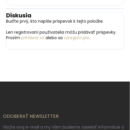
Diskusia
Buďte prvý, kto napíše príspevok k tejto položke.
Len registrovaní používatelia môžu pridávať príspevky.
Prosím
prihláste sa
alebo sa
zaregistrujte
.
Z
á
p
ä
t
i
ODOBERAŤ NEWSLETTER
e
Vložte svoj e-mail a my Vám budeme zasielať informácie o