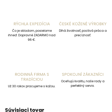
RÝCHLA EXPEDÍCIA
ČESKÉ KOŽENÉ VÝROBKY
Čo je skladom, posielame
Dlhá životnosť, poctivá práca a
ihneď. Dopravné ZADARMO nad
precíznosť.
96 €.
RODINNÁ FIRMA S
SPOKOJNÍ ZÁKAZNÍCI
TRADÍCIOU
Oceňujú kvalitu, naše rady a
perfektný servis.
Už 30 rokov pracujeme s kožou.
Súvisiaci tovar