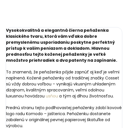
Vysokokvalitná a elegantná čierna peňaženka
klasického tvaru, ktorá vám vďaka dobre
premyslenému usporiadaniu poskytne perfektný
prístup k vašim peniazom a dokladom. Hlavnou
prednosťou tejto koženej peňaženky je veľké
množstvo priehradiek a dva patenty na zapínanie.
To znamená, že peňaženka pôjde zapnúť aj keď je veľmi
naplnená. Kožené peňaženky od tradičnej značky Cosset
sú vždy dobrou voľbou – vynikajú vkusným uhladeným
dizajnom, kvalitným spracovaním, veľmi odolnou
luxusnou hovädzou
usňou
a tým aj dlhou životnosťou.
Prednú stranu tejto podlhovastej peňaženky zdobí kovové
logo radu Komodo – jašterica. Peňaženku dostanete
zabalenú v originálnej pevnej papierovej škatuľke od
výrobcu.