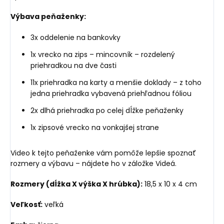
Výbava peňaženky:
3x oddelenie na bankovky
1x vrecko na zips – mincovník – rozdelený
priehradkou na dve časti
11x priehradka na karty a menšie doklady – z toho
jedna priehradka vybavená priehľadnou fóliou
2x dlhá priehradka po celej dĺžke peňaženky
1x zipsové vrecko na vonkajšej strane
Video k tejto peňaženke vám pomôže lepšie spoznať
rozmery a výbavu – nájdete ho v záložke Videá.
Rozmery (dĺžka X výška X hrúbka):
18,5 x 10 x 4 cm
Veľkosť:
veľká