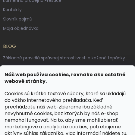
Kamenná prodejna Přeštice
Kontakty
Slovník pojmů
Moja objednávka
BLOG
Základné pravidlá správnej starostlivosti o kožené topánky
Ako sa starať o voskované, anilínové a olejované kože
Náš web používa cookies, rovnako ako ostatné
Výroba českých kožených opaskov: vôňa pravej kože, dotyk
webové stránky.
remesla
Cookies sú krátke textové súbory, ktoré sa ukladajú
do vášho internetového prehliadača. Keď
KONTAKT
prechádzate náš web, zbierame iba základné
nevyhnutné cookies, bez ktorých by náš e-shop
dotazy
@
spongr.cz
nemohol fungovať. Na to, aby sme mohli zbierať
marketingové a analytické cookies, potrebujeme
+420 776 663 962
aktívny súhlas zákazníka. Viac informácií nájdete
tu
.