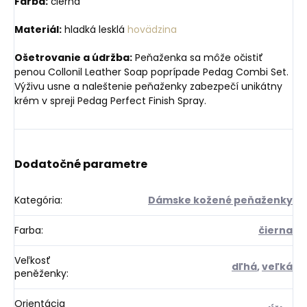
Farba:
čierna
Materiál:
hladká lesklá
hovädzina
Ošetrovanie a údržba:
Peňaženka sa môže očistiť
penou Collonil Leather Soap poprípade Pedag Combi Set.
Výživu usne a naleštenie peňaženky zabezpečí unikátny
krém v spreji Pedag Perfect Finish Spray.
Dodatočné parametre
Kategória
:
Dámske kožené peňaženky
Farba
:
čierna
Veľkosť
dľhá
,
veľká
peněženky
:
Orientácia