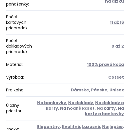
na dĺžku
peňaženky
:
Počet
kartových
11 až 16
priehradok
:
Počet
dokladových
0 až 2
priehradok
:
Materiál
:
100% pravá koža
Výrobca
:
Cosset
Pre koho
:
Dámske
,
Pánske
,
Unisex
Na bankovky
,
Na doklady
,
Na doklady a
Úložný
karty
,
Na hodně karet
,
Na karty
,
Na
priestor
:
karty a bankovky
Elegantný
,
Kvalitné
,
Luxusné
,
Najlepšie
,
Znaky
: