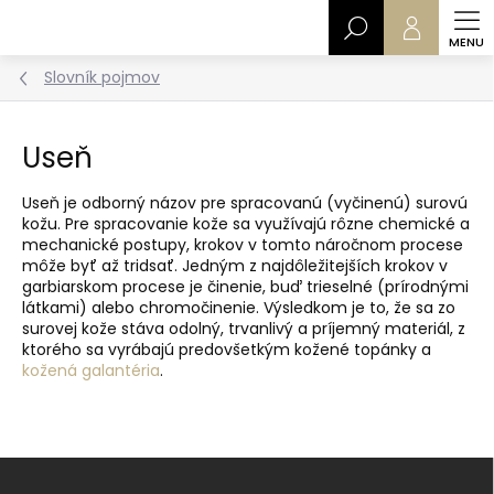
Prejsť
Hľadať
na
obsah
Slovník pojmov
Useň
Useň je odborný názov pre spracovanú (vyčinenú) surovú
kožu. Pre spracovanie kože sa využívajú rôzne chemické a
mechanické postupy, krokov v tomto náročnom procese
môže byť až tridsať. Jedným z najdôležitejších krokov v
garbiarskom procese je činenie, buď trieselné (prírodnými
látkami) alebo chromočinenie. Výsledkom je to, že sa zo
surovej kože stáva odolný, trvanlivý a príjemný materiál, z
ktorého sa vyrábajú predovšetkým kožené topánky a
kožená galantéria
.
Z
á