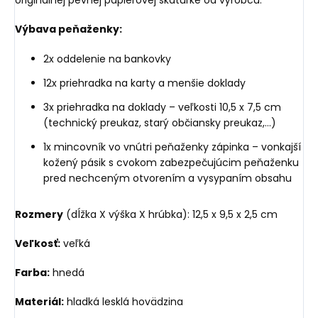
Výbava peňaženky:
2x oddelenie na bankovky
12x priehradka na karty a menšie doklady
3x priehradka na doklady – veľkosti 10,5 x 7,5 cm
(technický preukaz, starý občiansky preukaz,...)
1x mincovník vo vnútri peňaženky zápinka – vonkajší
kožený pásik s cvokom zabezpečujúcim peňaženku
pred nechceným otvorením a vysypaním obsahu
Rozmery
(dĺžka X výška X hrúbka): 12,5 x 9,5 x 2,5 cm
Veľkosť:
veľká
Farba:
hnedá
Materiál:
hladká lesklá hovädzina