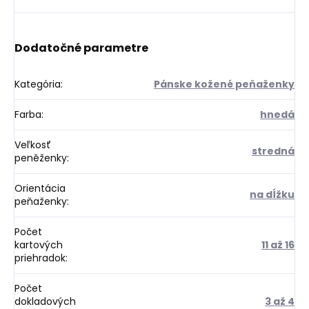
Dodatočné parametre
Kategória
:
Pánske kožené peňaženky
Farba
:
hnedá
Veľkosť
stredná
peněženky
:
Orientácia
na dĺžku
peňaženky
:
Počet
kartových
11 až 16
priehradok
:
Počet
dokladových
3 až 4