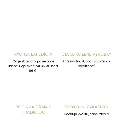
DETAILNÉ INFORMÁCIE
OPÝTAŤ SA
STRÁŽIŤ
RÝCHLA EXPEDÍCIA
ČESKÉ KOŽENÉ VÝROBKY
Čo je skladom, posielame
Dlhá životnosť, poctivá práca a
ihneď. Dopravné ZADARMO nad
precíznosť.
96 €.
RODINNÁ FIRMA S
SPOKOJNÍ ZÁKAZNÍCI
TRADÍCIOU
Oceňujú kvalitu, naše rady a