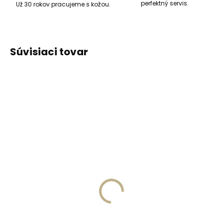
perfektný servis.
Už 30 rokov pracujeme s kožou.
Súvisiaci tovar
ODPORÚČAME
ODPORÚČAME
Vyrobíme do 20 dní
Vyrobíme do 20 dní
(>2 ks)
(>2 ks)
Gravírovanie
Gravírovanie textu na
monogramu na
peňaženku
peňaženku
€13,57
€11,10
Do košíka
Do košíka