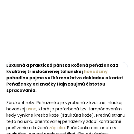
Luxusná a praktická pánska kožená peňaženka z
kvalitnej triesločinenej talianskej
hovädziny
pohodlne pojme veľké množstvo dokladov a kariet.
Peňaženky od značky Hajn zaujmú čistotou
spracovania.
Záruka 4 roky. Peňaženka je vyrobená z kvalitnej hladkej
hovädzej
usne
, ktorá je prefarbená tzv. tampónovaním,
kedy vynikne kresba kože (štruktúra kože). Prednú stranu
tejto na šírku orientovanej peňaženky zdobí kontrastné
prešívanie a kožená
zápinka
. Peňaženku dostanete v
originálnej pevnej papierovej škatuľke od výrobcu.