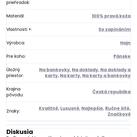
priehradok
:
Materiál
:
100% pravá koža
Vlastnosti +
:
So zapínáním
Výrobca
:
Hajn
Pre koho
:
Pánske
Úložný
Na bankovky
,
Na doklady
,
Na doklady a
priestor
:
karty
,
Na karty
,
Na karty a bankovky
Krajina
Česká republika
pôvodu
:
Kvalitné
,
Luxusné
,
Najlepšie
,
Ručne šité
,
Znaky
:
Značkové
Diskusia