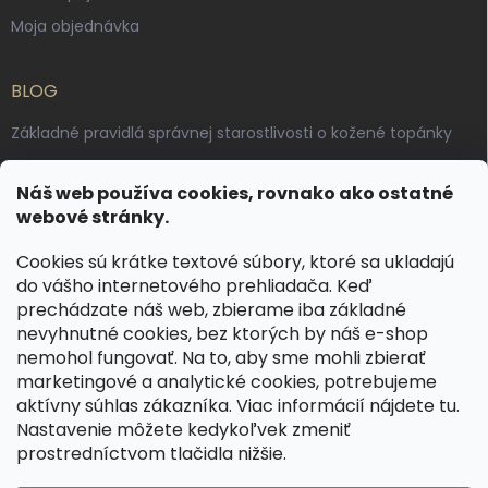
Moja objednávka
BLOG
Základné pravidlá správnej starostlivosti o kožené topánky
Ako sa starať o voskované, anilínové a olejované kože
Náš web používa cookies, rovnako ako ostatné
Výroba českých kožených opaskov: vôňa pravej kože, dotyk
webové stránky.
remesla
Cookies sú krátke textové súbory, ktoré sa ukladajú
do vášho internetového prehliadača. Keď
KONTAKT
prechádzate náš web, zbierame iba základné
nevyhnutné cookies, bez ktorých by náš e-shop
dotazy
@
spongr.cz
nemohol fungovať. Na to, aby sme mohli zbierať
marketingové a analytické cookies, potrebujeme
+420 776 663 962
aktívny súhlas zákazníka. Viac informácií nájdete
tu
.
https://www.facebook.com/spongr.cz
Nastavenie môžete kedykoľvek zmeniť
prostredníctvom tlačidla nižšie.
spongr.cz