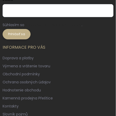
Súhlasím so
spracovaním osobných údajov
.
Prihlásiť sa
INFORMACE PRO VÁS
Doprava a platby
Výmena a vrátenie tovaru
Obchodní podmínky
Ochrana osobných údajov
Hodnotenie obchodu
Kamenná prodejna Přeštice
Kontakty
Slovník pojmů