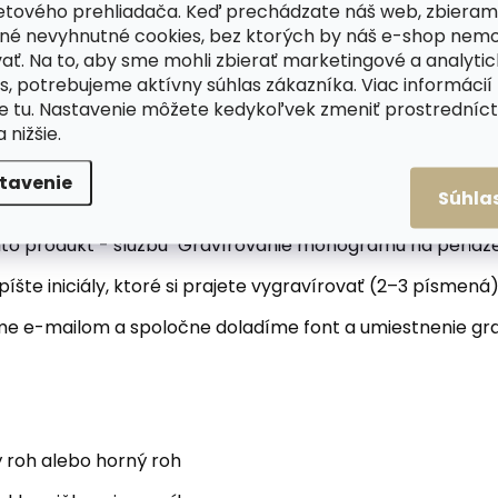
ravírujeme monogram.
etového prehliadača. Keď prechádzate náš web, zbieram
né nevyhnutné cookies, bez ktorých by náš e-shop nem
ek sama o sebe, ale s monogramom sa stáva jedineč
ať. Na to, aby sme mohli zbierať marketingové a analyti
 na osobný kúsok s príbehom. Iniciály vygravírovan
s, potrebujeme aktívny súhlas zákazníka. Viac informácií
te
tu
. Nastavenie môžete kedykoľvek zmeniť prostrední
a nižšie.
tavenie
Súhla
nuky a vložte ju do košíka.
ento produkt - službu "Gravírovanie monogramu na peňaž
te iniciály, ktoré si prajete vygravírovať (2–3 písmená)
e e-mailom a spoločne doladíme font a umiestnenie grav
ý roh alebo horný roh