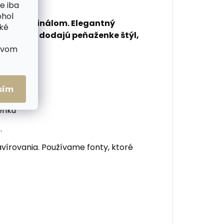
e iba
ohol
ným originálom. Elegantný
cké
é laserom dodajú peňaženke štýl,
ctvom
sím
enku"
.
írovania. Používame fonty, ktoré