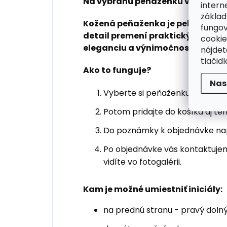
Na vybranú peňaženku vám vyg
intern
základ
Kožená peňaženka je pekný darč
fungov
detail premení praktický doplnok
cookie
eleganciu a výnimočnosť.
nájde
tlačidl
Ako to funguje?
Nas
Vyberte si peňaženku z našej po
Potom pridajte do košíka aj t
Do poznámky k objednávke napíš
Po objednávke vás kontaktujem
vidíte vo fotogalérii.
Kam je možné umiestniť iniciály:
na prednú stranu - pravý doln