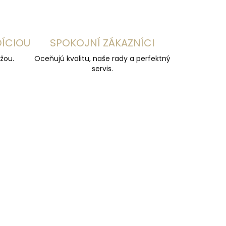
DÍCIOU
SPOKOJNÍ ZÁKAZNÍCI
žou.
Oceňujú kvalitu, naše rady a perfektný
servis.
ČESKÁ VÝROBA