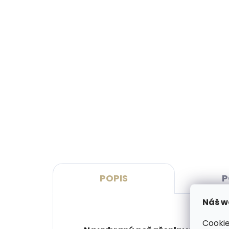
Skladom, odosielame ihneď
(1 ks)
Dámska kožená peňaženka
Vín
Cosset 4466 Komodo bordó
Cos
€65,95
€74
Do košíka
Do 
POPIS
P
Náš w
Cookie