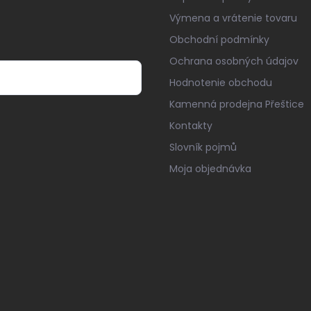
Výmena a vrátenie tovaru
Obchodní podmínky
Ochrana osobných údajov
Hodnotenie obchodu
Kamenná prodejna Přeštice
Kontakty
Slovník pojmů
Moja objednávka