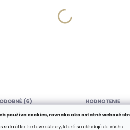
Skladom, odosielame ihneď
Skladom, odosielame 
(2 ks)
(
ová kožená peňaženka
Pánsky kožený opasok B
set 4493 Komodo
Hand 033-98 čierny
,20
€26,77
košíka
Detail
65 cm
70 cm
75 cm
80 cm
85 cm
90 cm
95 cm
100 cm
105 cm
110 cm
115 cm
120 cm
ODOBNÉ (6)
HODNOTENIE
eb používa cookies, rovnako ako ostatné webové str
s sú krátke textové súbory, ktoré sa ukladajú do vášho