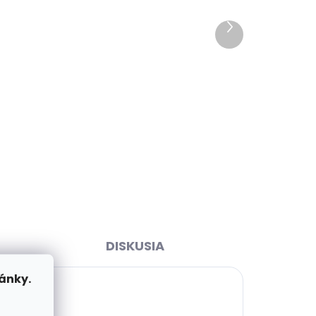
ihneď
Skladom, odosielame ihneď
>2 ks)
(>2 ks)
Ďalší
lack
Pánsky kožený opasok Black
produkt
Hand 091-98 čierny
€28,83
Detail
80 cm
85 cm
90 cm
95 cm
100 cm
105 cm
110 cm
115 cm
120 cm
DISKUSIA
ánky.