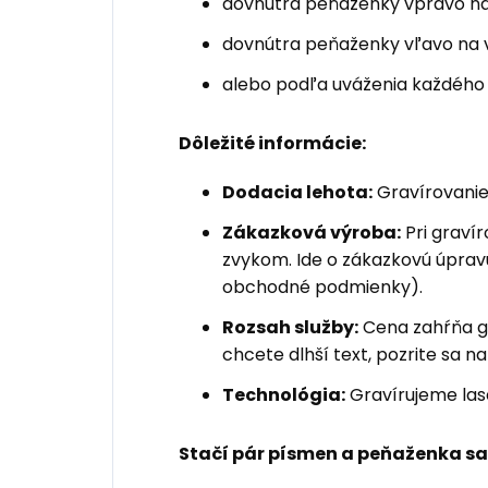
dovnútra peňaženky vpravo na
dovnútra peňaženky vľavo na 
alebo podľa uváženia každého
Dôležité informácie:
Dodacia lehota:
Gravírovanie 
Zákazková výroba:
Pri graví
zvykom. Ide o zákazkovú úpravu
obchodné podmienky).
Rozsah služby:
Cena zahŕňa g
chcete dlhší text, pozrite sa n
Technológia:
Gravírujeme lase
Stačí pár písmen a peňaženka sa