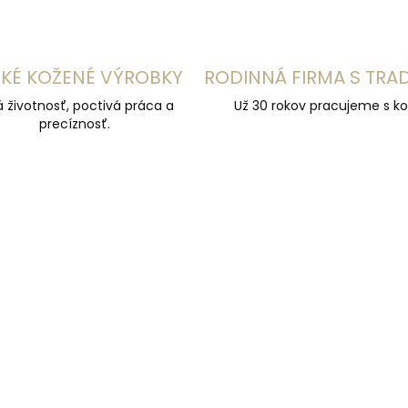
KÉ KOŽENÉ VÝROBKY
RODINNÁ FIRMA S TRA
á životnosť, poctivá práca a
Už 30 rokov pracujeme s ko
precíznosť.
ČESKÁ VÝROBA
ZADARMO