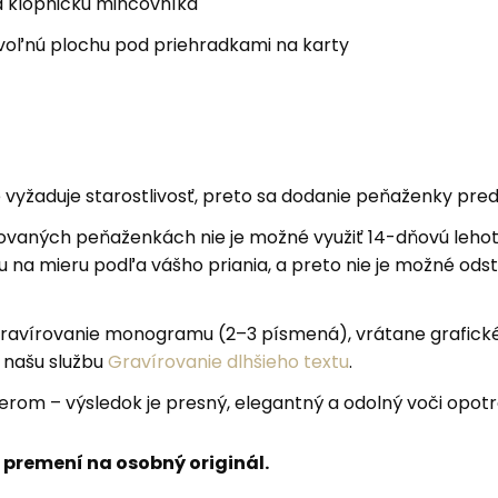
 klopničku mincovníka
voľnú plochu pod priehradkami na karty
vyžaduje starostlivosť, preto sa dodanie peňaženky predl
rovaných peňaženkách nie je možné využiť 14-dňovú lehot
 na mieru podľa vášho priania, a preto nie je možné odst
ravírovanie monogramu (2–3 písmená), vrátane grafické
a našu službu
Gravírovanie dlhšieho textu
.
rom – výsledok je presný, elegantný a odolný voči opot
 premení na osobný originál.