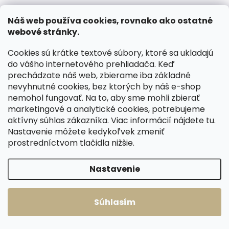
Náš web používa cookies, rovnako ako ostatné
webové stránky.
Cookies sú krátke textové súbory, ktoré sa ukladajú
do vášho internetového prehliadača. Keď
prechádzate náš web, zbierame iba základné
nevyhnutné cookies, bez ktorých by náš e-shop
nemohol fungovať. Na to, aby sme mohli zbierať
Skladom, odosielame ihneď
marketingové a analytické cookies, potrebujeme
(>2 ks)
Skladom, odosielame ihneď
aktívny súhlas zákazníka. Viac informácií nájdete
tu
.
(1 ks)
Dámska kožená
Nastavenie môžete kedykoľvek zmeniť
Dámska kožená
peňaženka Sendi
prostredníctvom tlačidla nižšie.
peňaženka Segali
Teja červená
SG61420 tyrkys/blue
€27,18
Nastavenie
€26,73
Do košíka
Do košíka
Súhlasím