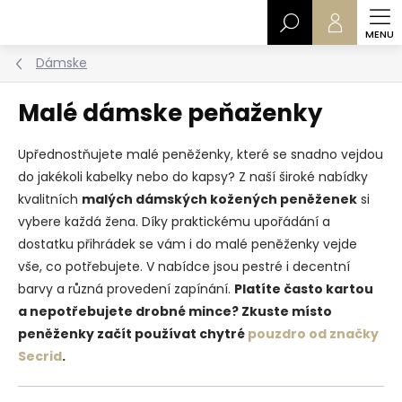
Prejsť
Hľadať
na
obsah
Dámske
Malé dámske peňaženky
Upřednostňujete malé peněženky, které se snadno vejdou
do jakékoli kabelky nebo do kapsy? Z naší široké nabídky
kvalitních
malých dámských kožených peněženek
si
vybere každá žena. Díky praktickému upořádání a
dostatku přihrádek se vám i do malé peněženky vejde
vše, co potřebujete. V nabídce jsou pestré i decentní
barvy a různá provedení zapínání.
Platíte často kartou
a nepotřebujete drobné mince? Zkuste místo
peněženky začít používat chytré
pouzdro od značky
Secrid
.