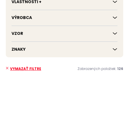
VLASTNOSTI +
VÝROBCA
VZOR
ZNAKY
Zobrazených položiek:
126
VYMAZAŤ FILTRE
V
ý
p
i
s
p
r
o