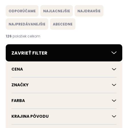
R
a
ODPORÚČAME
NAJLACNEJŠIE
NAJDRAHŠIE
d
e
NAJPREDÁVANEJŠIE
ABECEDNE
n
i
126
položiek celkom
e
p
ZAVRIEŤ FILTER
r
o
d
CENA
u
k
t
ZNAČKY
o
v
FARBA
KRAJINA PÔVODU