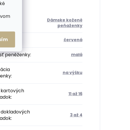
cké
ctvom
Dámske kožené
ória
:
peňaženky
sím
:
červená
sť peněženky
:
malá
tácia
na výšku
enky
:
 kartových
11 až 16
radok
:
 dokladových
3 až 4
radok
: