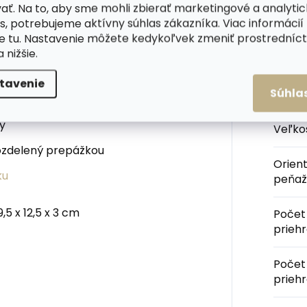
ať. Na to, aby sme mohli zbierať marketingové a analyti
 kartičky.
s, potrebujeme aktívny súhlas zákazníka. Viac informácií
te
tu
. Nastavenie môžete kedykoľvek zmeniť prostrední
a nižšie.
Kateg
tavenie
Súhla
Farba
y
dy
Veľko
rozdelený prepážkou
Orien
ku
peňaž
,5 x 12,5 x 3 cm
Počet
prieh
Počet
prieh