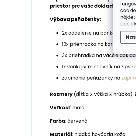
fungov
priestor pre vaše doklady, karty a
cookie
nájde
Výbava peňaženky:
tlačidl
2x oddelenie na bankovky
Nas
12x priehradka na karty a vizitk
3x priehradka na väčšie dokla
1x vonkajší mincovník na zips 
zapínanie peňaženky na
zápin
Rozmery
(dĺžka X výška X hrúbka): 9
Veľkosť
: malá
Farba
: červená
Materiál
: hladká hovädzia koža