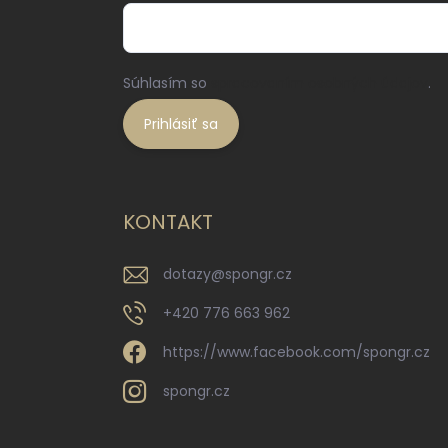
Súhlasím so
spracovaním osobných údajov
.
Prihlásiť sa
KONTAKT
dotazy
@
spongr.cz
+420 776 663 962
https://www.facebook.com/spongr.cz
spongr.cz