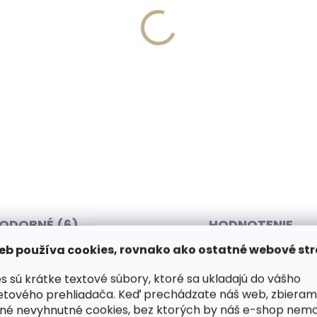
Vyrobíme do 20 dní
Na ceste 
(>2 ks)
Collonil Créme de Luxe 1
írovanie textu na
ml luxusný krém na kožu
aženku
BEZFAREBNÝ
,57
€10,52
košíka
Do košíka
ODOBNÉ (6)
HODNOTENIE
eb používa cookies, rovnako ako ostatné webové str
s sú krátke textové súbory, ktoré sa ukladajú do vášho
etového prehliadača. Keď prechádzate náš web, zbieram
šku s veľmi praktickým
Dod
né nevyhnutné cookies, bez ktorých by náš e-shop nem
ožstvo priehradok a tak aj