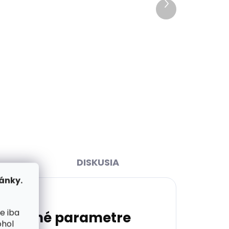
Ďalší
k nám
Skladom, odosielame ihneď
produkt
(>2 ks)
00
Dámsky úzky kožený opasok
Špongr 2061 čierny
€16,91
Detail
65 cm
70 cm
75 cm
80 cm
85 cm
90 cm
95 cm
100 cm
105 cm
DISKUSIA
ánky.
e iba
atočné parametre
ohol