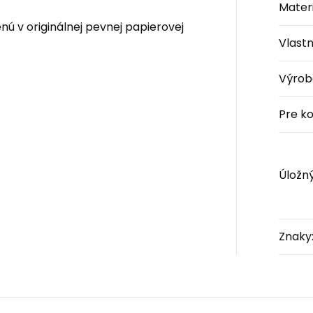
Materi
nú v originálnej pevnej papierovej
Vlastn
Výrob
Pre k
Úložný
Znaky