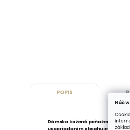
Vyrobíme do 20 dní
(>2 ks)
Gravírovanie monogramu na
Grav
peňaženku
peň
€11,10
€13
Do košíka
Do 
POPIS
P
Náš w
Cookie
intern
Dámska kožená peňaženka na vý
základ
usporiadaním obsahuje veľké mn