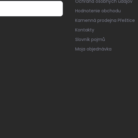
Ochrana osobných údajov
Hodnotenie obchodu
Kamenná prodejna Přeštice
Kontakty
Slovník pojmů
Moja objednávka