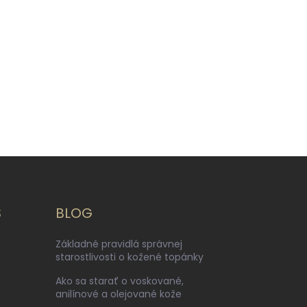
S
BLOG
Základné pravidlá správnej
starostlivosti o kožené topánky
Ako sa starať o voskované,
anilínové a olejované kože