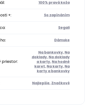
ál
:
100% pravá koža
osti +
:
So zapínáním
ca
:
Segali
oho
:
Dámske
Na bankovky
,
Na
doklady
,
Na doklady
 priestor
:
a karty
,
Na hodně
karet
,
Na karty
,
Na
karty a bankovky
:
Najlepšie
,
Značkové