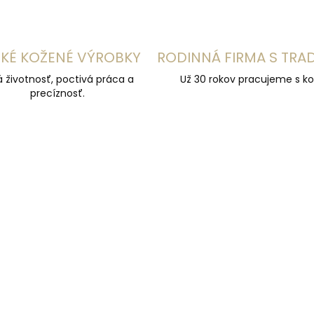
KÉ KOŽENÉ VÝROBKY
RODINNÁ FIRMA S TRA
á životnosť, poctivá práca a
Už 30 rokov pracujeme s ko
precíznosť.
ÚČAME
NAJPREDÁVANEJŠIE