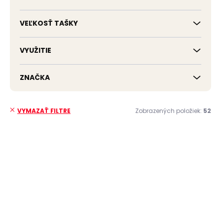
VEĽKOSŤ TAŠKY
VYUŽITIE
ZNAČKA
Zobrazených položiek:
52
VYMAZAŤ FILTRE
V
ý
p
i
s
p
r
o
d