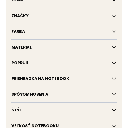
CENA
u
k
t
ZNAČKY
o
v
FARBA
MATERIÁL
POPRUH
PRIEHRADKA NA NOTEBOOK
SPÔSOB NOSENIA
ŠTÝL
VEĽKOSŤ NOTEBOOKU