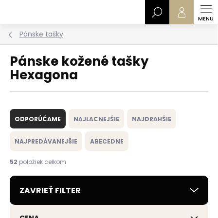
Prejsť
Hľadať
na
obsah
Pánske tašky
Pánske kožené tašky
Hexagona
R
a
ODPORÚČAME
NAJLACNEJŠIE
NAJDRAHŠIE
d
e
NAJPREDÁVANEJŠIE
ABECEDNE
n
i
52
položiek celkom
e
p
ZAVRIEŤ FILTER
r
o
d