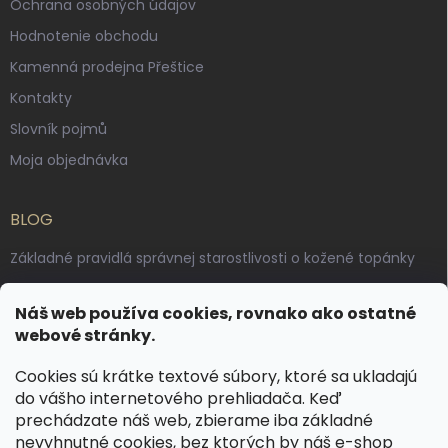
Ochrana osobných údajov
Hodnotenie obchodu
Kamenná prodejna Přeštice
Kontakty
Slovník pojmů
Moja objednávka
BLOG
Základné pravidlá správnej starostlivosti o kožené topánky
Ako sa starať o voskované, anilínové a olejované kože
Náš web používa cookies, rovnako ako ostatné
Výroba českých kožených opaskov: vôňa pravej kože, dotyk
webové stránky.
remesla
Cookies sú krátke textové súbory, ktoré sa ukladajú
do vášho internetového prehliadača. Keď
KONTAKT
prechádzate náš web, zbierame iba základné
nevyhnutné cookies, bez ktorých by náš e-shop
dotazy
@
spongr.cz