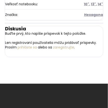
Veľkosť notebooku
:
10"
,
13"
,
14"
Značka
:
Hexagona
Diskusia
Buďte prvý, kto napíše príspevok k tejto položke.
Len registrovaní používatelia môžu pridávať príspevky.
Prosím
prihláste sa
alebo sa
zaregistrujte
.
Z
á
p
ä
t