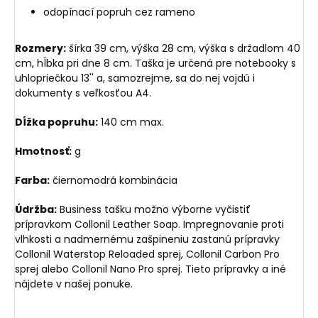
odopínací popruh cez rameno
Rozmery:
šírka 39 cm, výška 28 cm, výška s držadlom 40
cm, hĺbka pri dne 8 cm. Taška je určená pre notebooky s
uhlopriečkou 13'' a, samozrejme, sa do nej vojdú i
dokumenty s veľkosťou A4.
Dĺžka popruhu:
140 cm max.
Hmotnosť:
g
Farba:
čiernomodrá kombinácia
Údržba:
Business tašku možno výborne vyčistiť
prípravkom Collonil Leather Soap. Impregnovanie proti
vlhkosti a nadmernému zašpineniu zastanú prípravky
Collonil Waterstop Reloaded sprej, Collonil Carbon Pro
sprej alebo Collonil Nano Pro sprej. Tieto prípravky a iné
nájdete v našej ponuke.