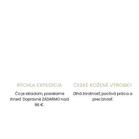
−
+
Pridať do košíka
DETAILNÉ INFORMÁCIE
OPÝTAŤ SA
STRÁŽIŤ
RÝCHLA EXPEDÍCIA
ČESKÉ KOŽENÉ VÝROBKY
Čo je skladom, posielame
Dlhá životnosť, poctivá práca a
ihneď. Dopravné ZADARMO nad
precíznosť.
96 €.