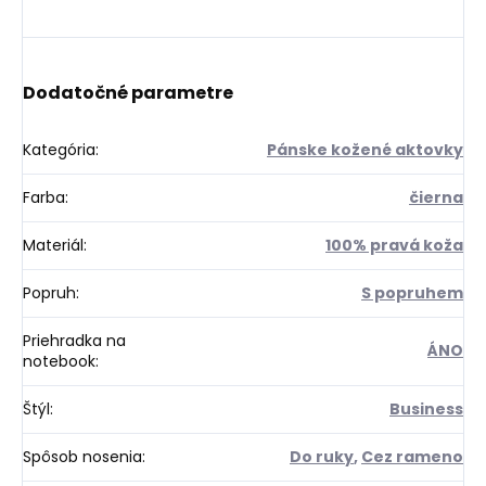
Dodatočné parametre
Kategória
:
Pánske kožené aktovky
Farba
:
čierna
Materiál
:
100% pravá koža
Popruh
:
S popruhem
Priehradka na
ÁNO
notebook
:
Štýl
:
Business
Spôsob nosenia
:
Do ruky
,
Cez rameno