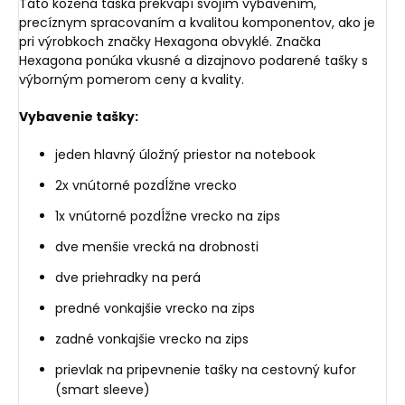
Táto kožená taška prekvapí svojím vybavením,
precíznym spracovaním a kvalitou komponentov, ako je
pri výrobkoch značky Hexagona obvyklé. Značka
Hexagona ponúka vkusné a dizajnovo podarené tašky s
výborným pomerom ceny a kvality.
Vybavenie tašky:
jeden hlavný úložný priestor na notebook
2x vnútorné pozdĺžne vrecko
1x vnútorné pozdĺžne vrecko na zips
dve menšie vrecká na drobnosti
dve priehradky na perá
predné vonkajšie vrecko na zips
zadné vonkajšie vrecko na zips
prievlak na pripevnenie tašky na cestovný kufor
(smart sleeve)