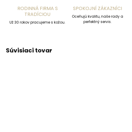
RODINNÁ FIRMA S
SPOKOJNÍ ZÁKAZNÍCI
TRADÍCIOU
Oceňujú kvalitu, naše rady a
perfektný servis.
Už 30 rokov pracujeme s kožou.
Súvisiaci tovar
ODPORÚČAME
Skladom, odosielame ihneď
(2 ks)
Skladom, odosielame ihneď
(>2 ks)
Kľúčenka Orbitkey 2.0
Collonil Nilfett 75 ml
Active Dusty Pink
balzam na hladkú kožu