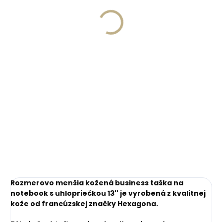
svetloružová
€8,58
€24,71
Do košíka
Do košíka
Rozmerovo menšia kožená business taška na
notebook s uhlopriečkou 13'' je vyrobená z kvalitnej
kože od francúzskej značk
y Hexagona.