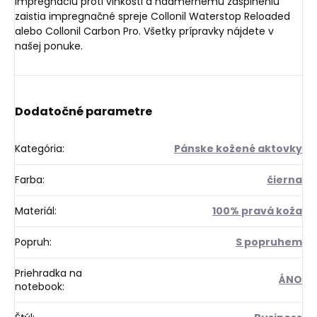
Impregnáciu proti vlhkosti a nadmernému zašpineniu
zaistia impregnačné spreje Collonil Waterstop Reloaded
alebo Collonil Carbon Pro. Všetky prípravky nájdete v
našej ponuke.
Dodatočné parametre
Kategória
:
Pánske kožené aktovky
Farba
:
čierna
Materiál
:
100% pravá koža
Popruh
:
S popruhem
Priehradka na
ÁNO
notebook
: