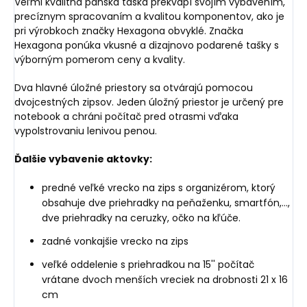
Veľmi kvalitná pánska taška prekvapí svojím vybavením,
precíznym spracovaním a kvalitou komponentov, ako je
pri výrobkoch značky Hexagona obvyklé. Značka
Hexagona ponúka vkusné a dizajnovo podarené tašky s
výborným pomerom ceny a kvality.
Dva hlavné úložné priestory sa otvárajú pomocou
dvojcestných zipsov. Jeden úložný priestor je určený pre
notebook a chráni počítač pred otrasmi vďaka
vypolstrovaniu lenivou penou.
Ďalšie vybavenie aktovky:
predné veľké vrecko na zips s organizérom, ktorý
obsahuje dve priehradky na peňaženku, smartfón,...,
dve priehradky na ceruzky, očko na kľúče.
zadné vonkajšie vrecko na zips
veľké oddelenie s priehradkou na 15'' počítač
vrátane dvoch menších vreciek na drobnosti 21 x 16
cm