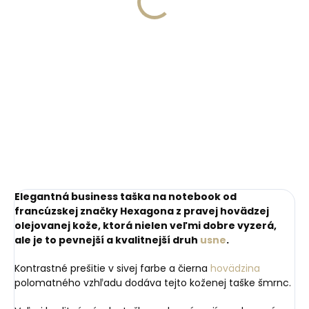
tmavo modrý svetlo
lanolínom a včelím
prešívaný
€30,07
voskom
€18,52
Detail
Do košíka
80 cm
85 cm
90 cm
95 cm
100 cm
105 cm
110 cm
115 cm
120 cm
Elegantná business taška na notebook od
francúzskej značky Hexagona z pravej hovädzej
olejovanej kože, ktorá nielen veľmi dobre vyzerá,
ale je to pevnejší a kvalitnejší druh
usne
.
Kontrastné prešitie v sivej farbe a čierna
hovädzina
polomatného vzhľadu dodáva tejto koženej taške šmrnc.