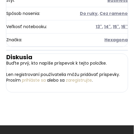
Štýl
:
Business
Spôsob nosenia
:
Do ruky
,
Cez rameno
Veľkosť notebooku
:
13"
,
14"
,
15"
,
16''
Značka
:
Hexagona
Diskusia
Buďte prvý, kto napíše príspevok k tejto položke.
Len registrovaní používatelia môžu pridávať príspevky.
Prosím
prihláste sa
alebo sa
zaregistrujte
.
Z