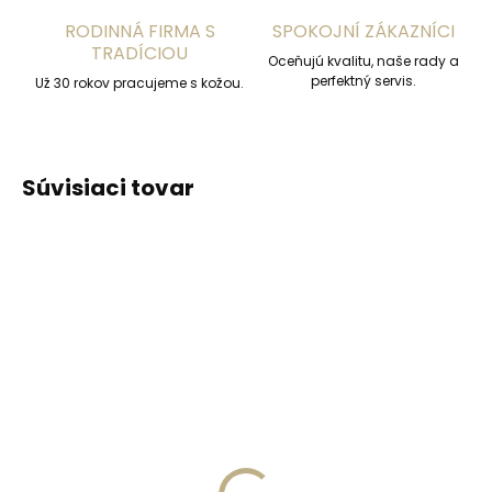
RODINNÁ FIRMA S
SPOKOJNÍ ZÁKAZNÍCI
TRADÍCIOU
Oceňujú kvalitu, naše rady a
perfektný servis.
Už 30 rokov pracujeme s kožou.
Súvisiaci tovar
ODPORÚČAME
ČESKÁ VÝROBA
Skladom, odosielame ihneď
(>2 ks)
Skladom, odosielame ihneď
(>2 ks)
Pánsky kožený opasok
Lederbalsam Jaroslav
Black Hand 128-40
Marcel 300 ml s