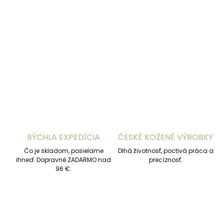
−
+
Pridať do košíka
DETAILNÉ INFORMÁCIE
OPÝTAŤ SA
STRÁŽIŤ
RÝCHLA EXPEDÍCIA
ČESKÉ KOŽENÉ VÝROBKY
Čo je skladom, posielame
Dlhá životnosť, poctivá práca a
ihneď. Dopravné ZADARMO nad
precíznosť.
96 €.