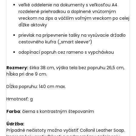
veľké oddelenie na dokumenty s veľkosťou A4
rozdelené priehradkou a doplnené vnútorným
vreckom na zips a väčším voľným vreckom po celej
dĺžke aktovky
prievlak na pripevnenie tašky na vysúvacie držadlo
cestovného kufra („smart sleeve“)
odopínací popruh cez rameno s vypchávkou
Rozmery:
šírka 38 cm, výška tela bez popruhu 26,5 cm,
hĺbka pri dne 9 cm.
Dĺžka popruhu: 140 cm max.
Hmotnosť: g
Farba
: čierna s kontrastným štepovaním
Údržba:
Prípadné nečistoty možno vyčistiť Collonil Leather Soap.