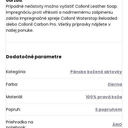
Údržba:
Prípadné nečistoty možno vyčistiť Collonil Leather Soap.
Impregnáciu proti vlhkosti a nadmernému zašpineniu
zaistia impregnačné spreje Collonil Waterstop Reloaded
alebo Collonil Carbon Pro. Všetky prípravky nájdete v
našej ponuke.
Dodatočné parametre
Kategória
:
Pánske kožené aktovky
Farba
:
čierna
Materiál
:
100% pravá koža
Popruh
:
S popruhem
Priehradka na
ÁNO
notebook
: