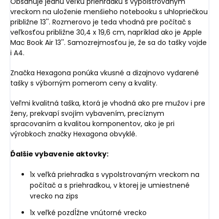
Obsahuje jednu veľkú priehradku s vypolstrovaným
vreckom na uloženie menšieho notebooku s uhlopriečkou
približne 13''. Rozmerovo je teda vhodná pre počítač s
veľkosťou približne 30,4 x 19,6 cm, napríklad ako je Apple
Mac Book Air 13''. Samozrejmosťou je, že sa do tašky vojde
i A4.
Značka Hexagona ponúka vkusné a dizajnovo vydarené
tašky s výborným pomerom ceny a kvality.
Veľmi kvalitná taška, ktorá je vhodná ako pre mužov i pre
ženy, prekvapí svojím vybavením, precíznym
spracovaním a kvalitou komponentov, ako je pri
výrobkoch značky Hexagona obvyklé.
Ďalšie vybavenie aktovky:
1x veľká priehradka s vypolstrovaným vreckom na
počítač a s priehradkou, v ktorej je umiestnené
vrecko na zips
1x veľké pozdĺžne vnútorné vrecko