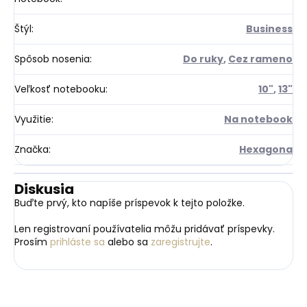
Štýl
:
Business
Spôsob nosenia
:
Do ruky
,
Cez rameno
Veľkosť notebooku
:
10"
,
13"
Využitie
:
Na notebook
Značka
:
Hexagona
Diskusia
Buďte prvý, kto napíše príspevok k tejto položke.
Len registrovaní používatelia môžu pridávať príspevky.
Prosím
prihláste sa
alebo sa
zaregistrujte
.