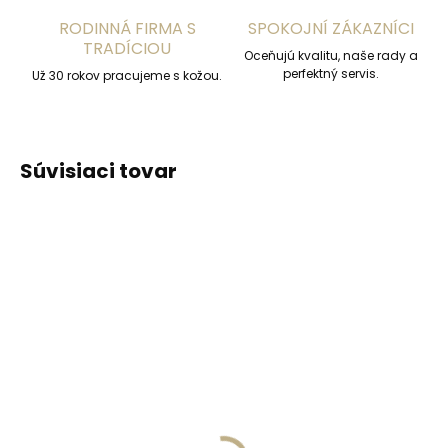
RODINNÁ FIRMA S
SPOKOJNÍ ZÁKAZNÍCI
TRADÍCIOU
Oceňujú kvalitu, naše rady a
perfektný servis.
Už 30 rokov pracujeme s kožou.
Súvisiaci tovar
ZADARM
Skladom, odosielame ihneď
(1 ks)
Skladom, odosielame ihneď
(>2 ks)
Dvojité púzdro na
Collonil súprava na
karty SECRID
starostlivosť o tenisky