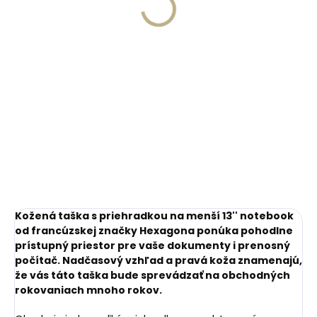
Twinwallet Optical
Carbon Starter Kit
Grey Yellow šedé
€103,07
€17,53
Do košíka
Do košíka
Kožená taška s priehradkou na menší 13'' notebook
od francúzskej značky Hexagona ponúka pohodlne
prístupný priestor pre vaše dokumenty i prenosný
počítač. Nadčasový vzhľad a pravá koža znamenajú,
že vás táto taška bude sprevádzať na obchodných
rokovaniach mnoho rokov.