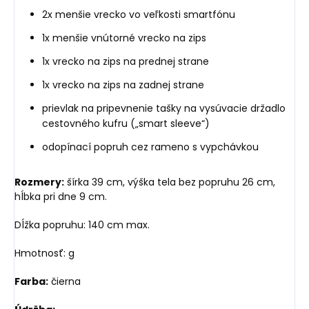
2x menšie vrecko vo veľkosti smartfónu
1x menšie vnútorné vrecko na zips
1x vrecko na zips na prednej strane
1x vrecko na zips na zadnej strane
prievlak na pripevnenie tašky na vysúvacie držadlo
cestovného kufru („smart sleeve“)
odopínací popruh cez rameno s vypchávkou
Rozmery:
šírka 39 cm, výška tela bez popruhu 26 cm,
hĺbka pri dne 9 cm.
Dĺžka popruhu: 140 cm max.
Hmotnosť: g
Farba:
čierna