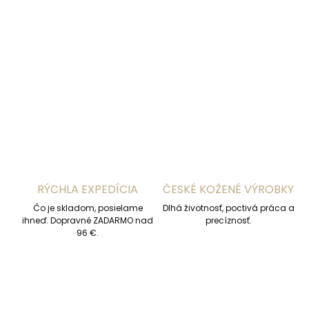
−
+
Pridať do košíka
DETAILNÉ INFORMÁCIE
OPÝTAŤ SA
STRÁŽIŤ
RÝCHLA EXPEDÍCIA
ČESKÉ KOŽENÉ VÝROBKY
Čo je skladom, posielame
Dlhá životnosť, poctivá práca a
ihneď. Dopravné ZADARMO nad
precíznosť.
96 €.