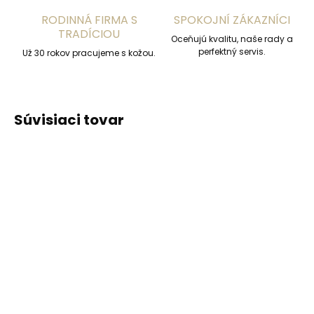
RODINNÁ FIRMA S
SPOKOJNÍ ZÁKAZNÍCI
TRADÍCIOU
Oceňujú kvalitu, naše rady a
perfektný servis.
Už 30 rokov pracujeme s kožou.
Súvisiaci tovar
ODPORÚČAME
Skladom, odosielame ihneď
(2 ks)
Skladom, odosielame ihneď
(>2 ks)
Kľúčenka Orbitkey 2.0
Collonil Nilfett 75 ml
Active Dusty Pink
balzam na hladkú kožu