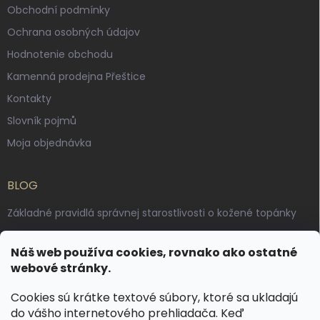
Obchodní podmínky
Ochrana osobných údajov
Hodnotenie obchodu
Kamenná prodejna Přeštice
Kontakty
Slovník pojmů
Moja objednávka
BLOG
Základné pravidlá správnej starostlivosti o kožené topánky
Ako sa starať o voskované, anilínové a olejované kože
Náš web používa cookies, rovnako ako ostatné
Výroba českých kožených opaskov: vôňa pravej kože, dotyk
webové stránky.
remesla
Cookies sú krátke textové súbory, ktoré sa ukladajú
do vášho internetového prehliadača. Keď
KONTAKT