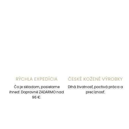
−
+
Pridať do košíka
DETAILNÉ INFORMÁCIE
OPÝTAŤ SA
STRÁŽIŤ
RÝCHLA EXPEDÍCIA
ČESKÉ KOŽENÉ VÝROBKY
Čo je skladom, posielame
Dlhá životnosť, poctivá práca a
ihneď. Dopravné ZADARMO nad
precíznosť.
96 €.