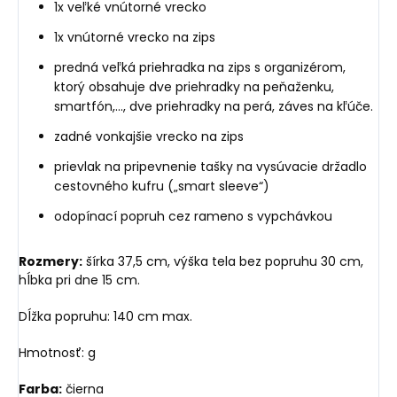
1x veľké vnútorné vrecko
1x vnútorné vrecko na zips
predná veľká priehradka na zips s organizérom,
ktorý obsahuje dve priehradky na peňaženku,
smartfón,..., dve priehradky na perá, záves na kľúče.
zadné vonkajšie vrecko na zips
prievlak na pripevnenie tašky na vysúvacie držadlo
cestovného kufru („smart sleeve“)
odopínací popruh cez rameno s vypchávkou
Rozmery:
šírka 37,5 cm, výška tela bez popruhu 30 cm,
hĺbka pri dne 15 cm.
Dĺžka popruhu: 140 cm max.
Hmotnosť: g
Farba:
čierna