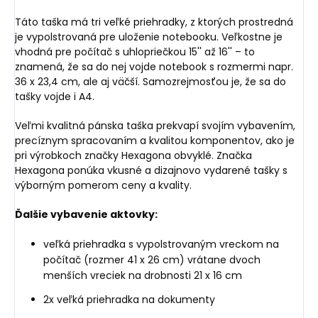
Táto taška má tri veľké priehradky, z ktorých prostredná
je vypolstrovaná pre uloženie notebooku. Veľkostne je
vhodná pre počítač s uhlopriečkou 15'' až 16'' – to
znamená, že sa do nej vojde notebook s rozmermi napr.
36 x 23,4 cm, ale aj väčší. Samozrejmosťou je, že sa do
tašky vojde i A4.
Veľmi kvalitná pánska taška prekvapí svojím vybavením,
precíznym spracovaním a kvalitou komponentov, ako je
pri výrobkoch značky Hexagona obvyklé. Značka
Hexagona ponúka vkusné a dizajnovo vydarené tašky s
výborným pomerom ceny a kvality.
Ďalšie vybavenie aktovky:
veľká priehradka s vypolstrovaným vreckom na
počítač (rozmer 41 x 26 cm) vrátane dvoch
menších vreciek na drobnosti 21 x 16 cm
2x veľká priehradka na dokumenty