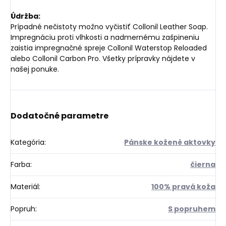
Údržba:
Prípadné nečistoty možno vyčistiť Collonil Leather Soap.
Impregnáciu proti vlhkosti a nadmernému zašpineniu
zaistia impregnačné spreje Collonil Waterstop Reloaded
alebo Collonil Carbon Pro. Všetky prípravky nájdete v
našej ponuke.
Dodatočné parametre
Kategória
:
Pánske kožené aktovky
Farba
:
čierna
Materiál
:
100% pravá koža
Popruh
:
S popruhem