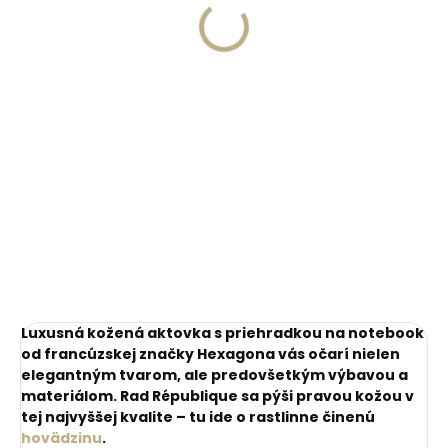
svetloružová
€8,58
€24,71
Do košíka
Do košíka
Luxusná kožená aktovka s priehradkou na notebook
od francúzskej značky Hexagona vás očarí nielen
elegantným tvarom, ale predovšetkým výbavou a
materiálom. Rad République sa pýši pravou kožou v
tej najvyššej kvalite – tu ide o rastlinne činenú
hovädzinu
.