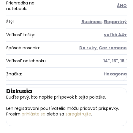
Priehradka na
ÁNO
notebook
:
Štýl
:
Business
,
Elegantný
Veľkosť tašky
:
veľká A4+
Spôsob nosenia
:
Do ruky
,
Cez rameno
Veľkosť notebooku
:
14"
,
15"
,
16''
Značka
:
Hexagona
Diskusia
Buďte prvý, kto napíše príspevok k tejto položke.
Len registrovaní používatelia môžu pridávať príspevky.
Prosím
prihláste sa
alebo sa
zaregistrujte
.