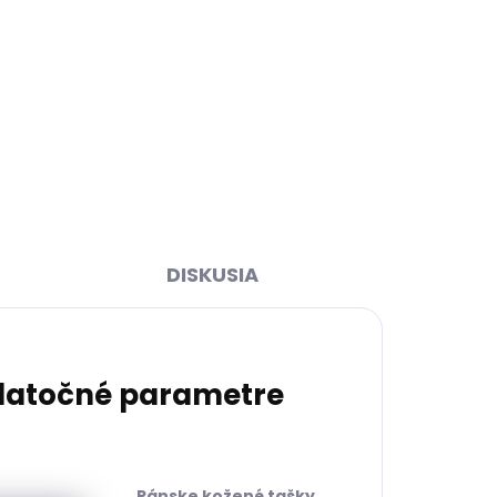
ihneď
Skladom, odosielame ihneď
(1 ks)
(1 ks)
di
Pánska kožená etui Segali
SG7003 čierna s remienkom
€43,27
Do košíka
DISKUSIA
atočné parametre
Pánske kožené tašky