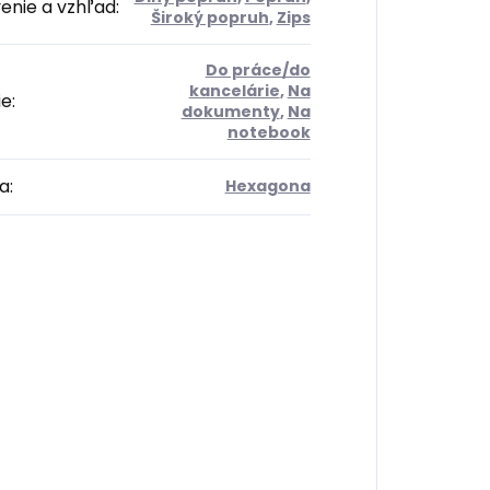
enie a vzhľad
:
Široký popruh
,
Zips
Do práce/do
kancelárie
,
Na
ie
:
dokumenty
,
Na
notebook
a
:
Hexagona