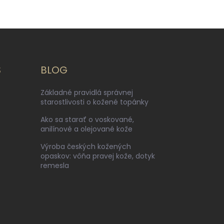
S
BLOG
Základné pravidlá správnej
starostlivosti o kožené topánky
Ako sa starať o voskované,
anilínové a olejované kože
Výroba českých kožených
opaskov: vôňa pravej kože, dotyk
remesla