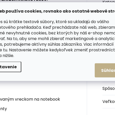
Kateg
y, z toho jednu s vypolstrovaným
eb používa cookies, rovnako ako ostatné webové str
ooku s uhlopriečkou približne 13''.
Farba
s sú krátke textové súbory, ktoré sa ukladajú do vášho
č s veľkosťou približne 30,4 x 19,6
etového prehliadača. Keď prechádzate náš web, zbieram
Air 13''. Samozrejmosťou je, že sa
Materi
né nevyhnutné cookies, bez ktorých by náš e-shop nem
ať. Na to, aby sme mohli zbierať marketingové a analyti
Popru
s, potrebujeme aktívny súhlas zákazníka. Viac informácií
izajnovo vydarené tašky s
te
tu
. Nastavenie môžete kedykoľvek zmeniť prostrední
a nižšie.
Prieh
noteb
á ako pre mužov i pre ženy,
tavenie
nym spracovaním a kvalitou
Súhla
Štýl
:
 značky Hexagona obvyklé.
Spôso
trovaným vreckom na notebook
Veľko
enty