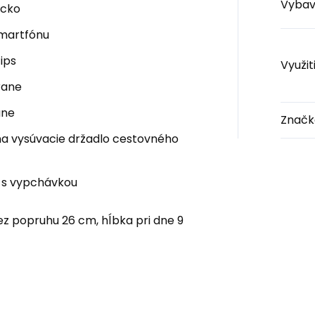
Vybav
ecko
smartfónu
ips
Využit
rane
ane
Značk
 na vysúvacie držadlo cestovného
 s vypchávkou
ez popruhu 26 cm, hĺbka pri dne 9