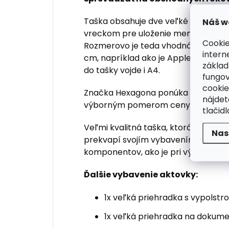
Taška obsahuje dve veľké priehradk
Náš w
vreckom pre uloženie menšieho noteb
Cookie
Rozmerovo je teda vhodná pre počíta
intern
cm, napríklad ako je Apple Mac Book 
základ
do tašky vojde i A4.
fungov
cookie
Značka Hexagona ponúka vkusné a d
nájde
výborným pomerom ceny a kvality.
tlačidl
Veľmi kvalitná taška, ktorá je vhodn
Nas
prekvapí svojím vybavením, precíz
komponentov, ako je pri výrobkoch
Ďalšie vybavenie aktovky:
1x veľká priehradka s vypols
1x veľká priehradka na dokum