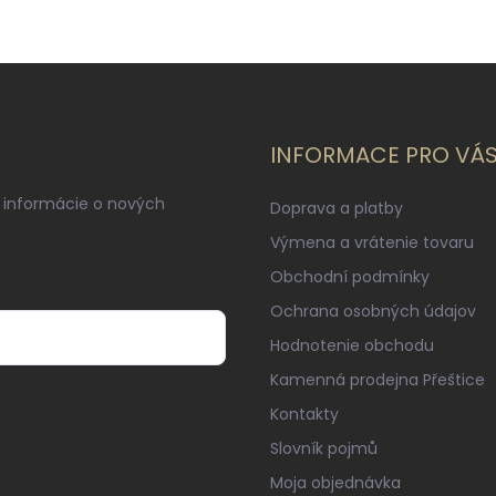
INFORMACE PRO VÁ
 informácie o nových
Doprava a platby
Výmena a vrátenie tovaru
Obchodní podmínky
Ochrana osobných údajov
Hodnotenie obchodu
Kamenná prodejna Přeštice
Kontakty
Slovník pojmů
Moja objednávka