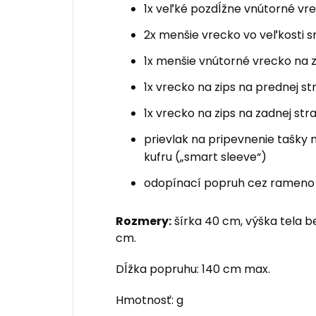
1x veľké pozdĺžne vnútorné vr
2x menšie vrecko vo veľkosti 
1x menšie vnútorné vrecko na z
1x vrecko na zips na prednej st
1x vrecko na zips na zadnej str
prievlak na pripevnenie tašky
kufru („smart sleeve“)
odopínací popruh cez rameno
Rozmery:
šírka 40 cm, výška tela b
cm.
Dĺžka popruhu: 140 cm max.
Hmotnosť: g