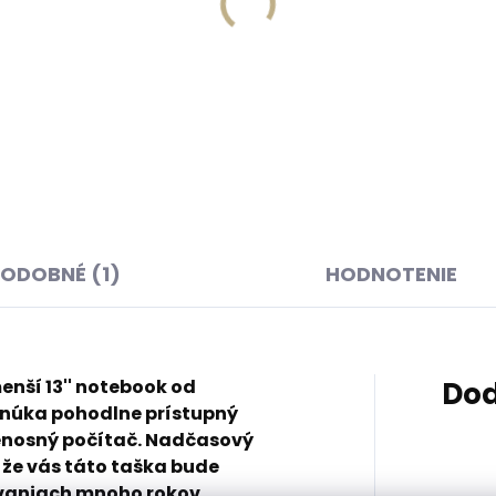
Skladom, odosielame 
Skladom, odosielame ihneď
(>2 ks)
Pánska kožená etue Sen
G Combi Set čistiaca
Design M-716 čierna
 s hubkou 125 ml citrus
€45,33
99
Do košíka
košíka
ODOBNÉ (1)
HODNOTENIE
nší 13'' notebook od
Dod
núka pohodlne prístupný
renosný počítač. Nadčasový
že vás táto taška bude
vaniach mnoho rokov.