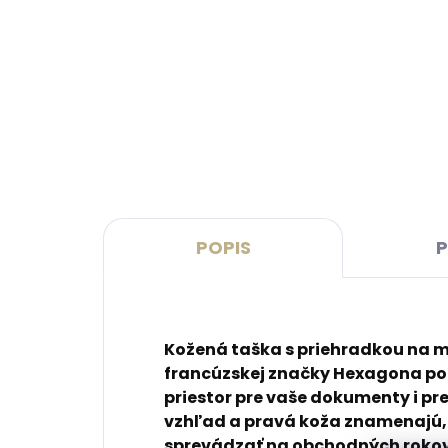
Skladom, odosielame ihneď
(2 ks)
Kožená kľúčenka Orbitkey
PEDA
2.0 Saffiano Liquorice Black –
pena
čierna
€8,
€41,20
Do 
Do košíka
POPIS
P
Kožená taška s priehradkou na me
francúzskej značky Hexagona po
priestor pre vaše dokumenty i p
vzhľad a pravá koža znamenajú, 
sprevádzať na obchodných roko