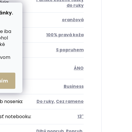
ória
:
do ruky
ánky.
:
oranžová
e iba
ál
:
100% pravá koža
ohol
cké
h
:
S popruhem
ctvom
radka na
ÁNO
ook
:
sím
Business
b nosenia
:
Do ruky
,
Cez rameno
sť notebooku
:
13"
Dlhý popruh
,
Popruh
,