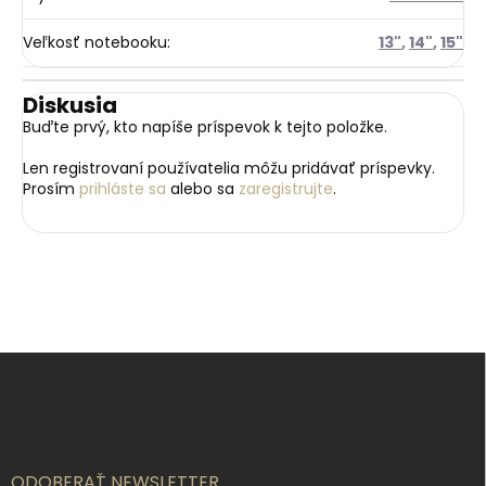
Veľkosť notebooku
:
13"
,
14"
,
15"
Diskusia
Buďte prvý, kto napíše príspevok k tejto položke.
Len registrovaní používatelia môžu pridávať príspevky.
Prosím
prihláste sa
alebo sa
zaregistrujte
.
Z
á
p
ä
t
i
ODOBERAŤ NEWSLETTER