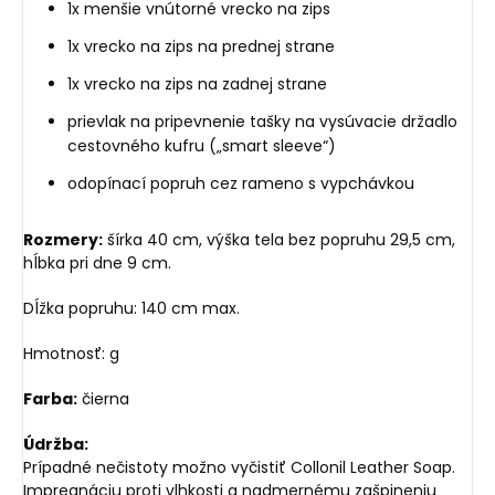
1x menšie vnútorné vrecko na zips
1x vrecko na zips na prednej strane
1x vrecko na zips na zadnej strane
prievlak na pripevnenie tašky na vysúvacie držadlo
cestovného kufru („smart sleeve“)
odopínací popruh cez rameno s vypchávkou
Rozmery:
šírka 40 cm, výška tela bez popruhu 29,5 cm,
hĺbka pri dne 9 cm.
Dĺžka popruhu: 140 cm max.
Hmotnosť: g
Farba:
čierna
Údržba:
Prípadné nečistoty možno vyčistiť Collonil Leather Soap.
Impregnáciu proti vlhkosti a nadmernému zašpineniu