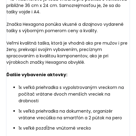
približne 36 cm x 24 cm. Samozrejmosťou je, že sa do
tašky vojde i A4.
Značka Hexagona ponúka vkusné a dizajnovo vydarené
tašky s výborným pomerom ceny a kvality.
Veľmi kvalitná taška, ktorá je vhodná ako pre mužov i pre
ženy, prekvapí svojím vybavením, precíznym
spracovaním a kvalitou komponentov, ako je pri
výrobkoch značky Hexagona obvyklé.
Ďalšie vybavenie aktovky:
1x veľká priehradka s vypolstrovaným vreckom na
počítač vrátane dvoch menších vreciek na
drobnosti
1x veľká priehradka na dokumenty, organizér
vrátane vrecúška na smartfón a 2 pútok na pero
1x veľké pozdĺžne vnútorné vrecko