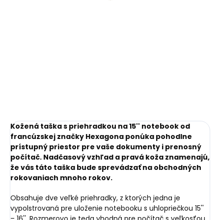
€72,14
čierna s červeným
€41,20
prešívaním
Do košíka
Do košíka
Kožená taška s priehradkou na 15'' notebook od
francúzskej značky Hexagona ponúka pohodlne
prístupný priestor pre vaše dokumenty i prenosný
počítač. Nadčasový vzhľad a pravá koža znamenajú,
že vás táto taška bude sprevádzať na obchodných
rokovaniach mnoho rokov.
Obsahuje dve veľké priehradky, z ktorých jedna je
vypolstrovaná pre uloženie notebooku s uhlopriečkou 15''
– 16''. Rozmerovo je teda vhodná pre počítač s veľkosťou