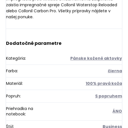
zaistia impregnačné spreje Collonil Waterstop Reloaded
alebo Collonil Carbon Pro. Všetky prípravky nájdete v
našej ponuke.
Dodatočné parametre
Kategória
:
Pánske kožené aktovky
Farba
:
čierna
Materiál
:
100% pravá koža
Popruh
:
S popruhem
Priehradka na
ÁNO
notebook
:
Štýl
:
Business