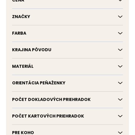
CENA
u
k
t
ZNAČKY
o
v
FARBA
KRAJINA PÔVODU
MATERIÁL
ORIENTÁCIA PEŇAŽENKY
POČET DOKLADOVÝCH PRIEHRADOK
POČET KARTOVÝCH PRIEHRADOK
PRE KOHO