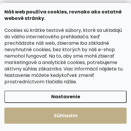
Dámska kožená
Dámska kožená
peňaženka Sendi
Náš web používa cookies, rovnako ako ostatné
peňaženka Segali
Teja červená
webové stránky.
SG61420 tyrkys/blue
€27,18
€26,73
Cookies sú krátke textové súbory, ktoré sa ukladajú
Do košíka
do vášho internetového prehliadača. Keď
Do košíka
prechádzate náš web, zbierame iba základné
nevyhnutné cookies, bez ktorých by náš e-shop
nemohol fungovať. Na to, aby sme mohli zbierať
marketingové a analytické cookies, potrebujeme
Načítať 60 ďalších
aktívny súhlas zákazníka. Viac informácií nájdete
tu
.
Nastavenie môžete kedykoľvek zmeniť
1
3
prostredníctvom tlačidla nižšie.
O
S
v
t
126
položiek celkom
l
r
Nastavenie
Hore
á
á
d
n
a
k
Súhlasím
c
o
i
e
v