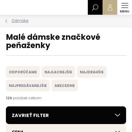
Prejsť
Hľadať
na
obsah
Dámske
Malé dámske značkové
peňaženky
R
a
ODPORÚČAME
NAJLACNEJŠIE
NAJDRAHŠIE
d
e
NAJPREDÁVANEJŠIE
ABECEDNE
n
i
126
položiek celkom
e
p
ZAVRIEŤ FILTER
r
o
d