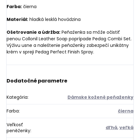
Farba:
čierna
Materiál:
hladká lesklá hovädzina
Ošetrovanie a údržba:
Peňaženka sa môže očistiť
penou Collonil Leather Soap poprípade Pedag Combi Set.
Výživu usne a naleštenie peňaženky zabezpečí unikátny
krém v spreji Pedag Perfect Finish Spray.
Dodatočné parametre
Kategória
:
Dámske kožené peňaženky
Farba
:
čierna
Veľkosť
dľhá
,
veľká
peněženky
: