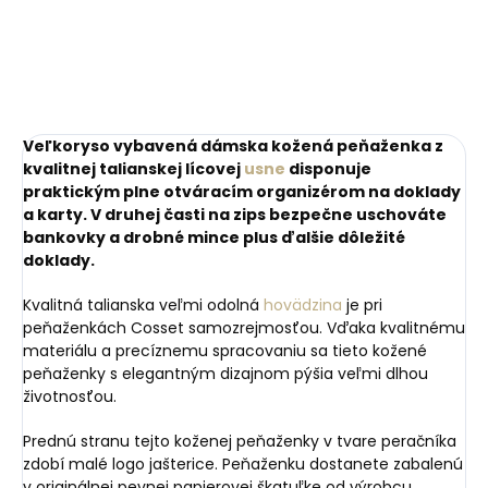
Veľkoryso vybavená dámska kožená peňaženka z
kvalitnej talianskej lícovej
usne
disponuje
praktickým plne otváracím organizérom na doklady
a karty. V druhej časti na zips bezpečne uschováte
bankovky a drobné mince plus ďalšie dôležité
doklady.
Kvalitná talianska veľmi odolná
hovädzina
je pri
peňaženkách Cosset samozrejmosťou. Vďaka kvalitnému
materiálu a precíznemu spracovaniu sa tieto kožené
peňaženky s elegantným dizajnom pýšia veľmi dlhou
životnosťou.
Prednú stranu tejto koženej peňaženky v tvare peračníka
zdobí malé logo jašterice. Peňaženku dostanete zabalenú
v originálnej pevnej papierovej škatuľke od výrobcu.