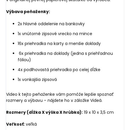
Výbava peňaženky:
2x hlavné oddelenie na bankovky
1x vnútorné zipsové vrecko na mince
16x priehradka na karty a menšie doklady
6x priehradka na doklady (jedna s priehľadnou
fóliou)
4x podlhovastá priehradka po celej dĺžke
1x vonkajšia zipsová
Video k tejto peňaženke vám pomôže lepšie spoznať
rozmery a výbavu – nájdete ho v záložke Videá.
Rozmery (dĺžka X výška X hrúbka):
19 x 10 x 3,5 cm
Veľkosť:
veľká