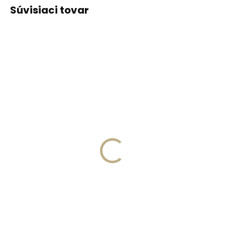
Súvisiaci tovar
ODPORÚČAME
ODPORÚČAME
Vyrobíme do 20 dní
Vyrobíme do 20 dní
(>2 ks)
(>2 ks)
Gravírovanie
Gravírovanie textu na
monogramu na
peňaženku
peňaženku
€13,57
€11,10
Do košíka
Do košíka