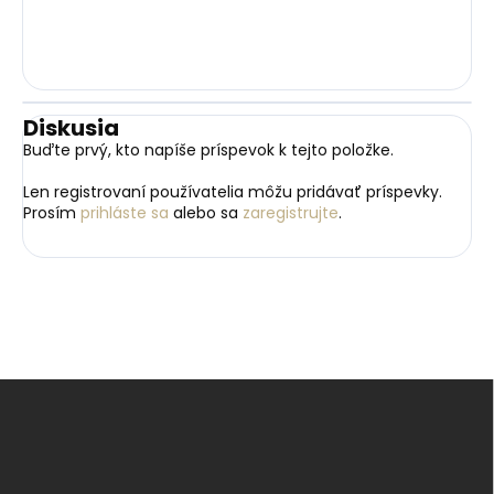
Diskusia
Buďte prvý, kto napíše príspevok k tejto položke.
Len registrovaní používatelia môžu pridávať príspevky.
Prosím
prihláste sa
alebo sa
zaregistrujte
.
Z
á
p
ä
t