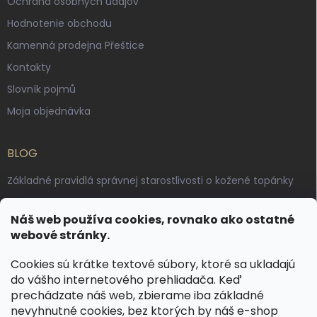
Ochrana osobných údajov
Hodnotenie obchodu
Kamenná prodejna Přeštice
Kontakty
Slovník pojmů
Moja objednávka
BLOG
Základné pravidlá správnej starostlivosti o kožené topánky
Ako sa starať o voskované, anilínové a olejované kože
Náš web používa cookies, rovnako ako ostatné
Výroba českých kožených opaskov: vôňa pravej kože, dotyk
webové stránky.
remesla
Cookies sú krátke textové súbory, ktoré sa ukladajú
do vášho internetového prehliadača. Keď
KONTAKT
prechádzate náš web, zbierame iba základné
nevyhnutné cookies, bez ktorých by náš e-shop
dotazy
@
spongr.cz