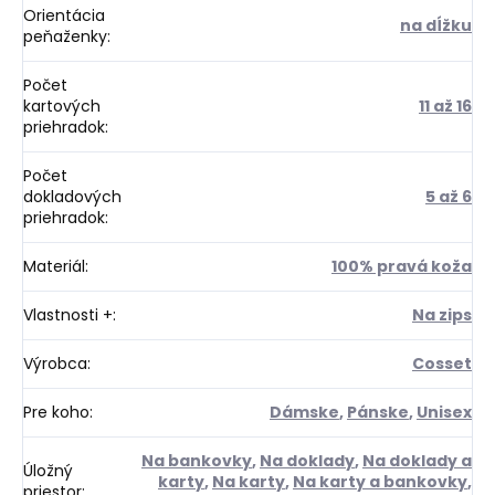
Orientácia
na dĺžku
peňaženky
:
Počet
kartových
11 až 16
priehradok
:
Počet
dokladových
5 až 6
priehradok
:
Materiál
:
100% pravá koža
Vlastnosti +
:
Na zips
Výrobca
:
Cosset
Pre koho
:
Dámske
,
Pánske
,
Unisex
Na bankovky
,
Na doklady
,
Na doklady a
Úložný
karty
,
Na karty
,
Na karty a bankovky
,
priestor
: