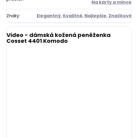
Na karty a mince
Znaky
:
Elegantný
,
Kvalitné
,
Najlepšie
,
Značkové
Video - dámská kožená peněženka
Cosset 4401 Komodo