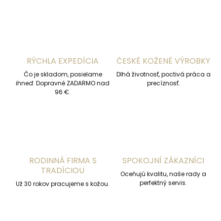
RÝCHLA EXPEDÍCIA
ČESKÉ KOŽENÉ VÝROBKY
Čo je skladom, posielame
Dlhá životnosť, poctivá práca a
ihneď. Dopravné ZADARMO nad
precíznosť.
96 €.
RODINNÁ FIRMA S
SPOKOJNÍ ZÁKAZNÍCI
TRADÍCIOU
Oceňujú kvalitu, naše rady a
perfektný servis.
Už 30 rokov pracujeme s kožou.