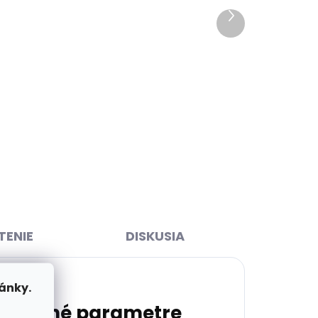
Ďalší
ihneď
Skladom, odosielame ihneď
produkt
>2 ks)
(>2 ks)
Dámsky kožený opasok
om a
Špongr 2515 koňakovo hnedý
€17,74
Detail
65 cm
70 cm
75 cm
80 cm
85 cm
90 cm
95 cm
100 cm
105 cm
ENIE
DISKUSIA
ánky.
atočné parametre