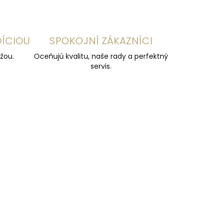
DÍCIOU
SPOKOJNÍ ZÁKAZNÍCI
žou.
Oceňujú kvalitu, naše rady a perfektný
servis.
ČESKÁ VÝROBA