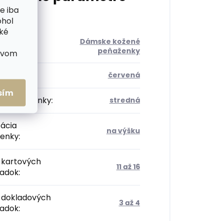
e iba
ohol
cké
Dámske kožené
ória
:
peňaženky
ctvom
:
červená
sím
sť peněženky
:
stredná
tácia
na výšku
enky
:
 kartových
11 až 16
radok
:
 dokladových
3 až 4
radok
: