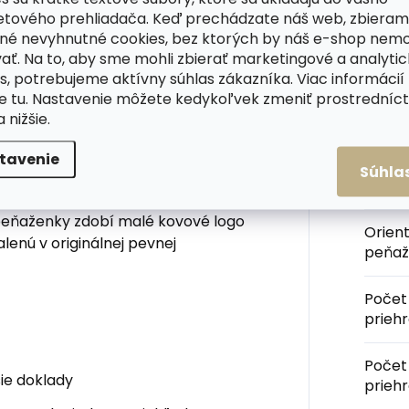
e veľké množstvo dokladov a
etového prehliadača. Keď prechádzate náš web, zbieram
a je rozdelená na tri časti, kde
né nevyhnutné cookies, bez ktorých by náš e-shop nem
recko na mince.
ať. Na to, aby sme mohli zbierať marketingové a analyti
s, potrebujeme aktívny súhlas zákazníka. Viac informácií
Kateg
patent a slúžia na úschovu
te
tu
. Nastavenie môžete kedykoľvek zmeniť prostrední
ženky od tradičnej značky Cosset
a nižšie.
kusným uhladeným dizajnom,
Farba
tavenie
nou luxusnou hovädzou
usňou
a tým
Súhla
Veľko
 peňaženky zdobí malé kovové logo
Orien
lenú v originálnej pevnej
peňaž
Počet
prieh
Počet
ie doklady
prieh