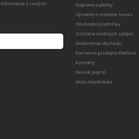
 informácie o nových
Doprava a platby
Výmena a vrátenie tovaru
Obchodní podmínky
Ochrana osobných údajov
Hodnotenie obchodu
Kamenná prodejna Přeštice
Kontakty
Slovník pojmů
Moja objednávka