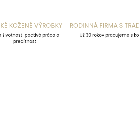
KÉ KOŽENÉ VÝROBKY
RODINNÁ FIRMA S TRA
á životnosť, poctivá práca a
Už 30 rokov pracujeme s ko
precíznosť.
ÚČAME
ODPORÚČAME