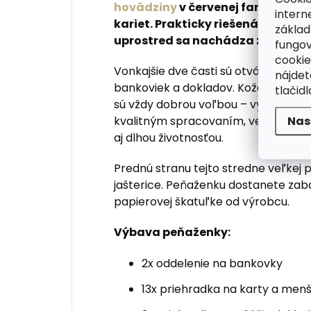
hovädziny
v červenej farbe pojm
intern
kariet. Prakticky riešená peňaženk
základ
uprostred sa nachádza zipsové v
fungov
cookie
Vonkajšie dve časti sú otváracie na 
nájde
bankoviek a dokladov. Kožené peňa
tlačidl
sú vždy dobrou voľbou – vynikajú v
Nas
kvalitným spracovaním, veľmi odol
aj dlhou životnosťou.
Prednú stranu tejto stredne veľkej
jašterice. Peňaženku dostanete zaba
papierovej škatuľke od výrobcu.
Výbava peňaženky:
2x oddelenie na bankovky
13x priehradka na karty a menš