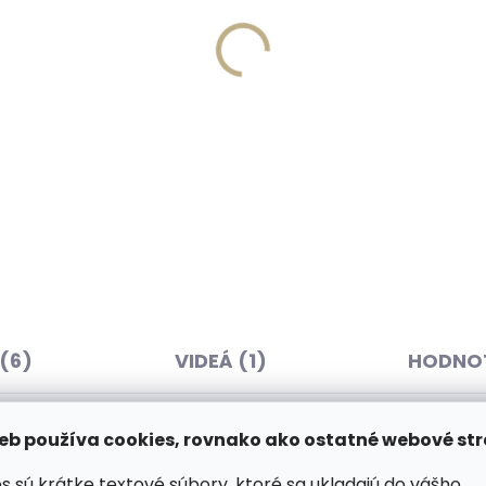
Vyrobíme do 20 dní
Skladom, odosielame 
(>2 ks)
(
írovanie textu na
Lederbalsam Jaroslav
aženku
Marcel 300 ml s lanolín
,57
včelím voskom
€18,52
košíka
Do košíka
(6)
VIDEÁ (1)
HODNOT
eb používa cookies, rovnako ako ostatné webové str
z kvalitnej talianskej
Dod
s sú krátke textové súbory, ktoré sa ukladajú do vášho