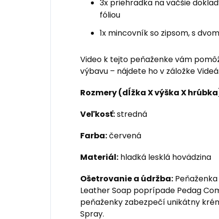
3x priehradka na väčšie doklad
fóliou
1x mincovník so zipsom, s dvom
Video k tejto peňaženke vám pomôž
výbavu – nájdete ho v záložke Videá
Rozmery (dĺžka X výška X hrúbka
Veľkosť:
stredná
Farba:
červená
Materiál:
hladká lesklá hovädzina
Ošetrovanie a údržba:
Peňaženka s
Leather Soap poprípade Pedag Combi
peňaženky zabezpečí unikátny krém 
Spray.