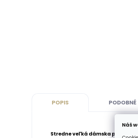
Vyrobíme do 20 dní
(>2 ks)
Gravírovanie monogramu na
Grav
peňaženku
peň
€11,10
€13
Do košíka
Do 
POPIS
PODOBNÉ 
Náš w
Stredne veľká dámska peňaženka 
Cookie