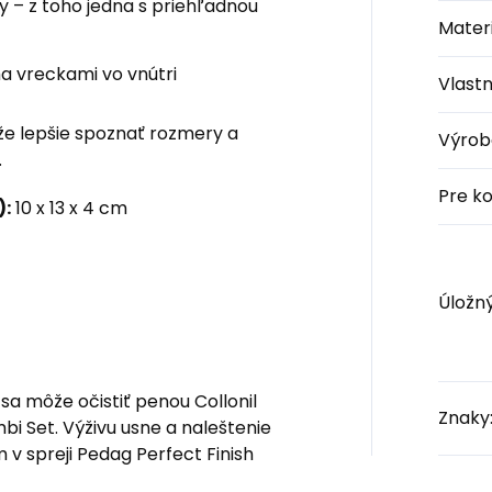
y – z toho jedna s priehľadnou
Materi
a vreckami vo vnútri
Vlastn
e lepšie spoznať rozmery a
Výrob
.
Pre k
):
10 x 13 x 4 cm
Úložný
a môže očistiť penou Collonil
Znaky
 Set. Výživu usne a naleštenie
v spreji Pedag Perfect Finish