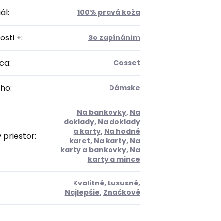
ál
:
100% pravá koža
osti +
:
So zapínáním
ca
:
Cosset
oho
:
Dámske
Na bankovky
,
Na
doklady
,
Na doklady
a karty
,
Na hodně
 priestor
:
karet
,
Na karty
,
Na
karty a bankovky
,
Na
karty a mince
Kvalitné
,
Luxusné
,
:
Najlepšie
,
Značkové